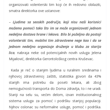
organizovati volenterski tim koji će ih redovno obilaziti,
smatra direktorka ove ustanove:
–
Ljudima sa seoskih područja, koji nisu naši korisnici
možemo pomoći tako što im se može organizovati jednom
nedeljno dostava hrane i lekova. Bilo bi poželjno da postoji
volonterski tim, mobilni tim zdravstvene nege kao i da se
jednom nedeljno organizuje druženje u klubu za starija
lica
,
nabraja neke od potencijalnih novih usluga Jelena
Mijailović, direktorka Gerontološkog centra Kruševac.
Kada je reč o starijim ljudima u ruralnim sredinama i
njihovoj zdravstvenoj zaštiti, statistika govori da 43%
starijih ima potrebu da poseti lekara, ali zbog
nemogućnosti transporta do Doma zdravlja, to i ne uradi.
Stariji na selu su, većim delom, izvan institucionalnog
sistema usluga za pomoć i podršku starijoj populaciji.
Njihov oslonac su neformalne usluge, pomoć i podrška.