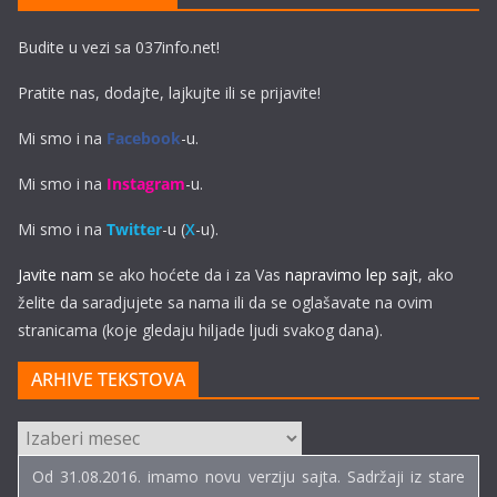
Budite u vezi sa 037info.net!
Pratite nas, dodajte, lajkujte ili se prijavite!
Mi smo i na
Facebook
-u.
Mi smo i na
Instagram
-u.
Mi smo i na
Twitter
-u (
X
-u).
Javite nam
se ako hoćete da i za Vas
napravimo lep sajt
, ako
želite da saradjujete sa nama ili da se oglašavate na ovim
stranicama (koje gledaju hiljade ljudi svakog dana).
ARHIVE TEKSTOVA
ARHIVE
TEKSTOVA
Od 31.08.2016. imamo novu verziju sajta. Sadržaji iz stare