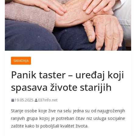
SARADNJA
Panik taster – uređaj koji
spasava živote starijih
19.05.2025.
037info.net
Starije osobe koje žive na selu jedna su od najugroženijih
ranjivih grupa kojoj je potreban čitav niz usluga socijalne
zaštite kako bi poboljšali kvalitet života.