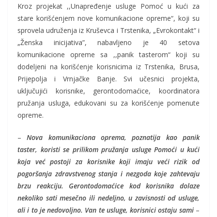
Kroz projekat ,,Unapređenje usluge Pomoć u kući za
stare korišćenjem nove komunikacione opreme“, koji su
sprovela udruženja iz Kruševca i Trstenika, „Evrokontakt“ i
„Ženska inicijativa”, nabavljeno je 40 setova
komunikacione opreme sa ,,panik tasterom“ koji su
dodeljeni na korišćenje korisnicima iz Trstenika, Brusa,
Prijepolja i Vrnjačke Banje. Svi učesnici projekta,
uključujići korisnike, gerontodomaćice, koordinatora
pružanja usluga, edukovani su za korišćenje pomenute
opreme.
–
Nova komunikaciona oprema, poznatija kao panik
taster, koristi se prilikom pružanja usluge Pomoći u kući
koja već postoji za korisnike koji imaju veći rizik od
pogoršanja zdravstvenog stanja i nezgoda koje zahtevaju
brzu reakciju. Gerontodomaćice kod korisnika dolaze
nekoliko sati mesečno ili nedeljno, u zavisnosti od usluge,
ali i to je nedovoljno. Van te usluge, korisnici ostaju sami
–