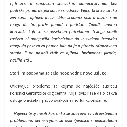
njih živi u samačkim staračkim domaćinstvima, bez
podrške primarne porodice i srodnika. Veliki broj korisnika
živi sam, njihova deca i bliži srodnici nisu u blizini i ne
mogu da im pruže pomoć i podršku. Takođe imamo
korisnike koji su sa posebnim potrebama. Usluga panik
tastera bi omogućila korisnicima da u svakom trenutku
mogu da pozovu za pomoć bilo
da je u pitanju zdravstveno
stanje ili da postoji rizik za njihovu bezbednost (krađa,
nasilje, itd.).
Starijim osobama sa sela neophodne nove usluge
Otkrivajući probleme sa kojima se najčešće susreću
korisnici Gerontološkog centra, Mijajlović kaže da bi takva
usluga olakšala njihovo svakodnevno funkcionisanje:
–
Najveći broj naših korisnika se suočava sa zdravstvenim
problemima, demencijom, sa usamljenošću i nedostatkom