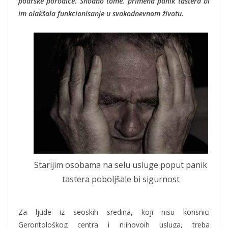
podrške porodice. Shodno tome, primena panik tastera bi
im olakšala funkcionisanje u svakodnevnom životu.
Starijim osobama na selu usluge poput panik
tastera poboljšale bi sigurnost
Za ljude iz seoskih sredina, koji nisu korisnici
Gerontološkog centra i njihovoih usluga, treba