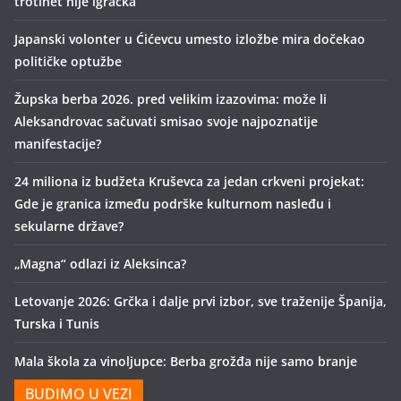
trotinet nije igračka
Japanski volonter u Ćićevcu umesto izložbe mira dočekao
političke optužbe
Župska berba 2026. pred velikim izazovima: može li
Aleksandrovac sačuvati smisao svoje najpoznatije
manifestacije?
24 miliona iz budžeta Kruševca za jedan crkveni projekat:
Gde je granica između podrške kulturnom nasleđu i
sekularne države?
„Magna“ odlazi iz Aleksinca?
Letovanje 2026: Grčka i dalje prvi izbor, sve traženije Španija,
Turska i Tunis
Mala škola za vinoljupce: Berba grožđa nije samo branje
BUDIMO U VEZI