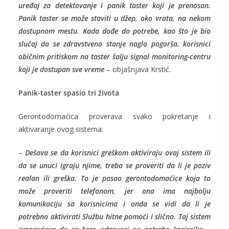
uređaj za detektovanje i panik taster koji je prenosan.
Panik taster se može staviti u džep, oko vrata, na nekom
dostupnom mestu. Kada dođe do potrebe, kao što je bio
slučaj da se zdravstveno stanje naglo pogorša, korisnici
običnim pritiskom na taster šalju signal monitoring-centru
koji je dostupan sve vreme
– objašnjava Krstić.
Panik-taster spasio tri života
Gerontodomaćica proverava svako pokretanje i
aktivaranje ovog sistema:
–
Dešava se da korisnici greškom aktiviraju ovaj sistem ili
da se unuci igraju njime, treba se proveriti da li je poziv
realan ili greška. To je posao gerontodomaćice koja to
može proveriti telefonom, jer ona ima najbolju
komunikaciju sa korisnicima i onda se vidi da li je
potrebno aktivirati Službu hitne pomoći i slično. Taj sistem