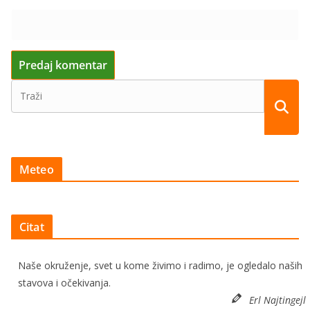
Meteo
Citat
Naše okruženje, svet u kome živimo i radimo, je ogledalo naših
stavova i očekivanja.
Erl Najtingejl