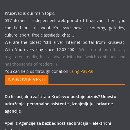
Krusevac is our main topic.
037info.net is independent web portal of Krusevac - here you
can find out all about Krusevac: news, economy, galleries,
culture, sport, free classifieds, chat ...
We are the oldest "still alive" Internet portal from Kruševac.
With You every day since 12.03.2004.
We are not an officially
registered media, but a private initiative (which continues and
has thousands of readers...).
You can help us through donation
using PayPal
NAJNOVIJE VESTI
Da li socijalna zaštita u Kruševcu postaje biznis? Umesto
udruženja, personalne asistente „iznajmljuju“ privatne
agencije
Apel iz Agencije za bezbednost saobraćaja – električni