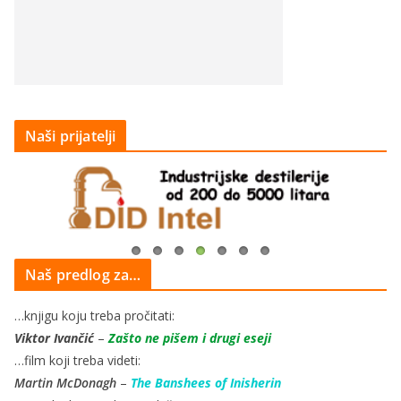
Naši prijatelji
Naš predlog za…
…knjigu koju treba pročitati:
Viktor Ivančić
–
Zašto ne pišem i drugi eseji
…film koji treba videti:
Martin McDonagh
–
The Banshees of Inisherin