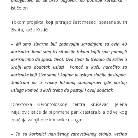
omogućava da se brzo odgovori na potrebe korisnika
–
ističe on.
Tokom projekta, koji je trajao šest meseci, spasena su tri
života, kaže Krstić:
–
Mi smo stvarno bili zadovoljni saradnjom sa ovih 40
korisnika. Imali smo tri situacije tokom kojih smo pomogli
korisnicima da spasu život. Ova stvar bi trebalo da zaživi u
Srbiji kao dodatak usluzi Pomoć u kući, naročito za
korisnike koji žive sami i kojima je usluga slabije dostupna.
Smatram da u svakoj lokalnoj samoupravi gde postoji
usluga Pomoć u kući treba da postoji i ovaj dodatak.
Direktorka Gerontološkog centra Kruševac, Jelena
Mijailović ističe da bi primena panik tastera bila od velikog
značaja za njihove korisnike usluga:
–
To su korisnici narušenog zdravstvenog stanja, većina