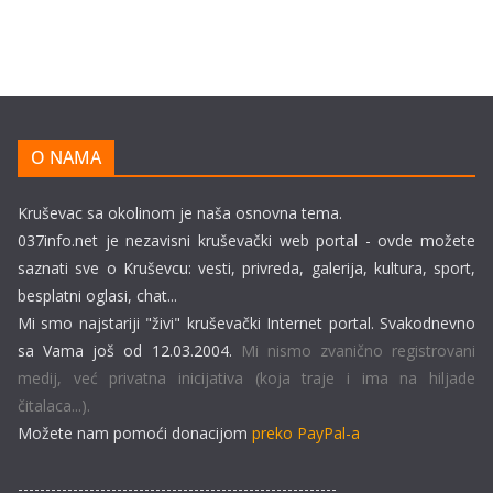
O NAMA
Kruševac sa okolinom je naša osnovna tema.
037info.net je nezavisni kruševački web portal - ovde možete
saznati sve o Kruševcu: vesti, privreda, galerija, kultura, sport,
besplatni oglasi, chat...
Mi smo najstariji "živi" kruševački Internet portal. Svakodnevno
sa Vama još od 12.03.2004.
Mi nismo zvanično registrovani
medij, već privatna inicijativa (koja traje i ima na hiljade
čitalaca...).
Možete nam pomoći donacijom
preko PayPal-a
----------------------------------------------------------