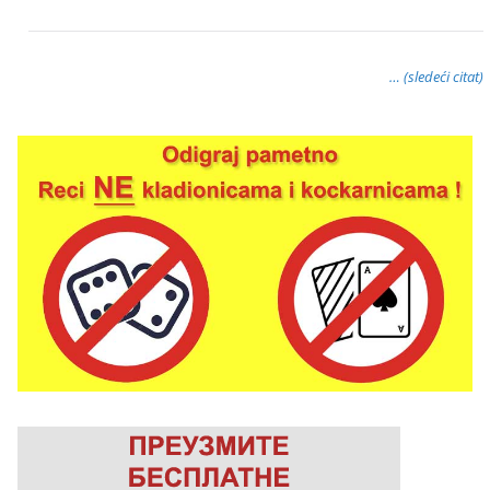
… (sledeći citat)