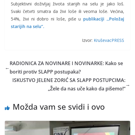
Subjektivni doživljaj života starijih na selu je jako loš.
Svaki četvrti smatra da živi loše ili veoma loše. Većina,
54%, živi ni dobro ni loše, piše u
publikaciji
,,Položaj
starijih na selu”.
Izvor:
KruševacPRESS
RADIONICA ZA NOVINARE I NOVINARKE: Kako se
←
boriti protiv SLAPP postupaka?
ISKUSTVO JELENE ZORIĆ SA SLAPP POSTUPCIMA:
→
„Žele da nas uče kako da pišemo!“
Možda vam se svidi i ovo