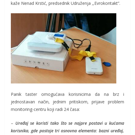
kaže Nenad Krstić, predsednik Udruženja ,,Evrokontakt”.
Panik taster omogućava korisnicima da na brz i
jednostavan način, jednim pritiskom, prijave problem
monitoring-centru koji radi 24 časa:
–
Uređaj se koristi tako što se najpre postavi u kućama
korisnika, gde postoje tri osnovna elementa: bazni uređaj,