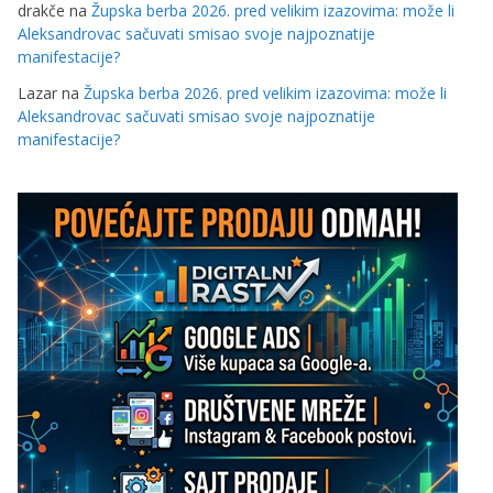
drakče
na
Župska berba 2026. pred velikim izazovima: može li
Aleksandrovac sačuvati smisao svoje najpoznatije
manifestacije?
Lazar
na
Župska berba 2026. pred velikim izazovima: može li
Aleksandrovac sačuvati smisao svoje najpoznatije
manifestacije?