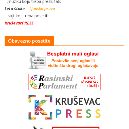
…muziku koju treba preslušati:
Letu štuke
–
Ljudska prava
…sajt koji treba posetiti:
KruševacPRESS
Obavezno posetite