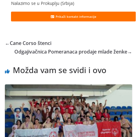
Nalazimo se u Prokuplju (Srbija)
Prikaži kontakt informacije
←
Cane Corso štenci
Odgajivačnica Pomeranaca prodaje mlade ženke
→
Možda vam se svidi i ovo