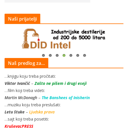
Naši prijatelji
Naš predlog za…
…knjigu koju treba pročitati:
Viktor Ivančić
–
Zašto ne pišem i drugi eseji
…film koji treba videti:
Martin McDonagh
–
The Banshees of Inisherin
…muziku koju treba preslušati:
Letu štuke
–
Ljudska prava
…sajt koji treba posetiti:
KruševacPRESS