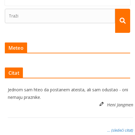
Meteo
Citat
Jednom sam hteo da postanem ateista, ali sam odustao - oni
nemaju praznike.
Heni Jangmen
… (sledeći citat)