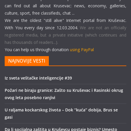
can find out all about Krusevac: news, economy, galleries,
culture, sport, free classifieds, chat ...
We are the oldest "still alive" Internet portal from Kruševac.
With You every day since 12.03.2004.
We are not an officially
registered media, but a private initiative (which continues and
has thousands of readers...).
You can help us through donation
using PayPal
NAJNOVIJE VESTI
Iz sveta veštačke inteligencije #39
Požari ne biraju granice: Zašto su Kruševac i Rasinski okrug
ovog leta posebno ranjivi
U raljama kockarskog života – Dok “kuća” dobija, Brus se
gasi
Da li socijalna zaštita u Kruševcu postaje biznis? Umesto