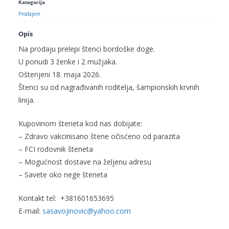
Kategorija
Prodajem
Opis
Na prodaju prelepi štenci bordoške doge.
U ponudi 3 ženke i 2 mužjaka.
Oštenjeni 18. maja 2026.
Štenci su od nagrađivanih roditelja, šampionskih krvnih
linija.
Kupovinom šteneta kod nas dobijate:
– Zdravo vakcinisano štene očisćeno od parazita
– FCI rodovnik šteneta
– Mogućnost
dostave
na željenu adresu
–
Savete
oko
nege
šteneta
Kontakt tel: +381601653695
E-mail:
sasavojinovic@yahoo.com