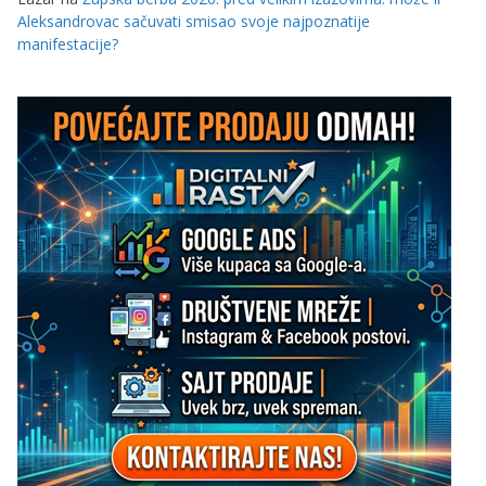
Aleksandrovac sačuvati smisao svoje najpoznatije
manifestacije?