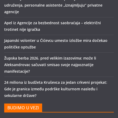
udruženja, personalne asistente „iznajmljuju“ privatne
agencije
Apel iz Agencije za bezbednost saobraćaja – električni
trotinet nije igračka
Japanski volonter u Ćićevcu umesto izložbe mira dočekao
političke optužbe
Župska berba 2026. pred velikim izazovima: može li
Aleksandrovac sačuvati smisao svoje najpoznatije
manifestacije?
24 miliona iz budžeta Kruševca za jedan crkveni projekat:
Gde je granica između podrške kulturnom nasleđu i
sekularne države?
BUDIMO U VEZI