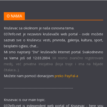
O NAMA
Kruševac sa okolinom je naša osnovna tema.
037info.net je nezavisni kruševački web portal - ovde možete
saznati sve o Kruševcu: vesti, privreda, galerija, kultura, sport,
besplatni oglasi, chat...
Mi smo najstariji "živi" kruševački Internet portal. Svakodnevno
sa Vama još od 12.03.2004.
Mi nismo zvanično registrovani
medij, već privatna inicijativa (koja traje i ima na hiljade
čitalaca...).
Možete nam pomoći donacijom
preko PayPal-a
----------------------------------------------------------
Krusevac is our main topic.
037info.net is independent web portal of Krusevac - here you