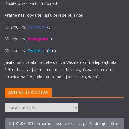
Budite u vezi sa 037info.net!
Pratite nas, dodajte, lajkujte ili se prijavite!
Mi smo i na
Facebook
-u.
Mi smo i na
Instagram
-u.
Mi smo i na
Twitter
-u (
X
-u).
Javite nam
se ako hoćete da i za Vas
napravimo lep sajt
, ako
želite da saradjujete sa nama ili da se oglašavate na ovim
stranicama (koje gledaju hiljade ljudi svakog dana).
ARHIVE TEKSTOVA
ARHIVE
TEKSTOVA
Od 31.08.2016. imamo novu verziju sajta. Sadržaji iz stare