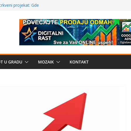
a: može li
poznatije
crkveni projekat: Gde
leđu i sekularne
ve traženije Španija,
žbe mira dočekao
OT U GRADU
MOZAIK
KONTAKT