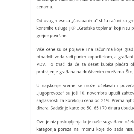
cenama.
Od ovog meseca „čarapanima“ stižu računi za gre
korisnike usluga JKP „Gradska toplana“ koji nisu p
grejne površine.
Više cene su se pojavile i na računima koje gra
otpadnih voda radi punim kapacitetom, a građani 
PDV. To znači da će za deset kubika plaćati ok
protivljenje građana na društvenim mrežama. Što,
U najskorije vreme se može očekivati i poveć
„Jugoprevoza“ su još 10. novembra uputili zahte
saglasnosti za korekciju cena od 21%. Prema njih
dinara. Sadašnje karte od 50, 65 i 70 dinara ubuduće
Ovo je niz poskupljenja koje naše sugrađane očekuj
kategorija poreza na imoinu koje do sada nisu 