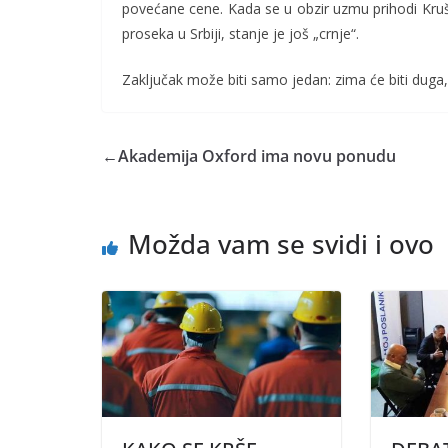
povećane cene. Kada se u obzir uzmu prihodi Kruš
proseka u Srbiji, stanje je još „crnje“.
Zaključak može biti samo jedan: zima će biti duga,
←
Akademija Oxford ima novu ponudu
Možda vam se svidi i ovo