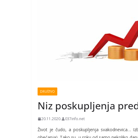
DRUŠTVO
Niz poskupljenja pre
20.11.2020.
037info.net
Život je čudo, a poskupljenja svakodnevica… Izbo
obećanja). Tako su, u roku od samo nekoliko dana