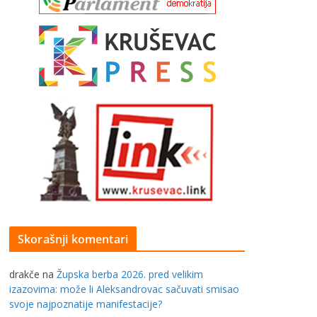
Skorašnji komentari
drakče
na
Župska berba 2026. pred velikim
izazovima: može li Aleksandrovac sačuvati smisao
svoje najpoznatije manifestacije?