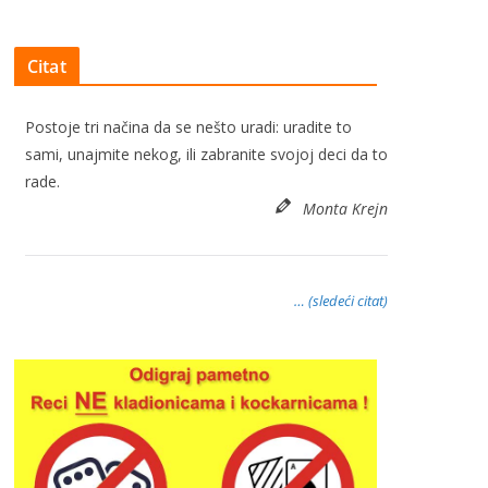
Citat
Postoje tri načina da se nešto uradi: uradite to
sami, unajmite nekog, ili zabranite svojoj deci da to
rade.
Monta Krejn
… (sledeći citat)