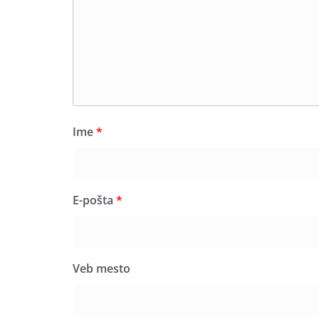
Ime
*
E-pošta
*
Veb mesto