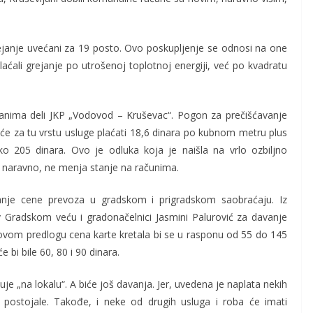
janje uvećani za 19 posto. Ovo poskupljenje se odnosi na one
laćali grejanje po utrošenoj toplotnoj energiji, već po kvadratu
đanima deli JKP „Vodovod – Kruševac“. Pogon za prečišćavanje
će za tu vrstu usluge plaćati 18,6 dinara po kubnom metru plus
o 205 dinara. Ovo je odluka koja je naišla na vrlo ozbiljno
 naravno, ne menja stanje na računima.
anje cene prevoza u gradskom i prigradskom saobraćaju. Iz
v Gradskom veću i gradonačelnici Jasmini Palurović za davanje
ovom predlogu cena karte kretala bi se u rasponu od 55 do 145
 bi bile 60, 80 i 90 dinara.
e „na lokalu“. A biće još davanja. Jer, uvedena je naplata nekih
postojale. Takođe, i neke od drugih usluga i roba će imati