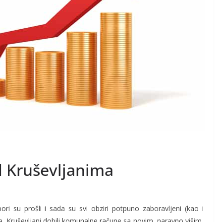
d Kruševljanima
ri su prošli i sada su svi obziri potpuno zaboravljeni (kao i
, Kruševljani dobili komunalne račune sa novim, naravno višim,