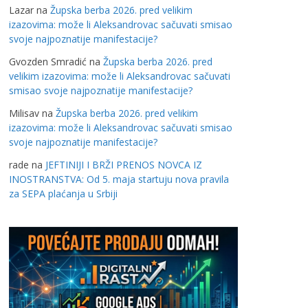
Lazar
na
Župska berba 2026. pred velikim
izazovima: može li Aleksandrovac sačuvati smisao
svoje najpoznatije manifestacije?
Gvozden Smradić
na
Župska berba 2026. pred
velikim izazovima: može li Aleksandrovac sačuvati
smisao svoje najpoznatije manifestacije?
Milisav
na
Župska berba 2026. pred velikim
izazovima: može li Aleksandrovac sačuvati smisao
svoje najpoznatije manifestacije?
rade
na
JEFTINIJI I BRŽI PRENOS NOVCA IZ
INOSTRANSTVA: Od 5. maja startuju nova pravila
za SEPA plaćanja u Srbiji