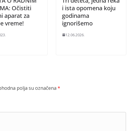
TA O RADNIM
Tri deteta, jedna reka
MA: Očistiti
i ista opomena koju
i aparat za
godinama
e vreme!
ignorišemo
023.
12.06.2026.
hodna polja su označena
*