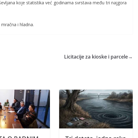
evljana koje statistika već godinama svrstava među tri najgora
 mračna i hladna.
Licitacije za kioske i parcele
→