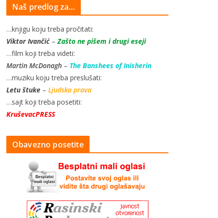
Naš predlog za…
…knjigu koju treba pročitati:
Viktor Ivančić
–
Zašto ne pišem i drugi eseji
…film koji treba videti:
Martin McDonagh
–
The Banshees of Inisherin
…muziku koju treba preslušati:
Letu štuke
–
Ljudska prava
…sajt koji treba posetiti:
KruševacPRESS
Obavezno posetite