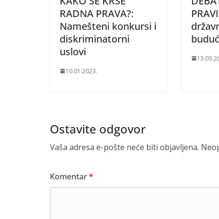
KAKO SE KRŠE
DEBA
RADNA PRAVA?:
PRAVI
Namešteni konkursi i
državn
diskriminatorni
buduć
uslovi
13.03.2
10.01.2023.
Ostavite odgovor
Vaša adresa e-pošte neće biti objavljena.
Neop
Komentar
*