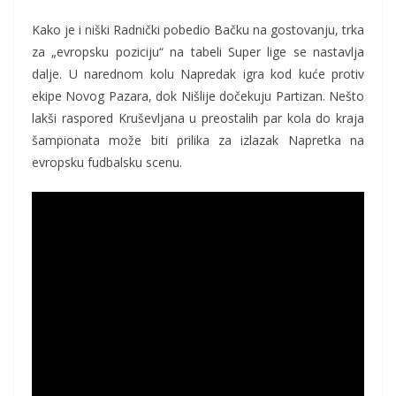
Kako je i niški Radnički pobedio Bačku na gostovanju, trka
za „evropsku poziciju“ na tabeli Super lige se nastavlja
dalje. U narednom kolu Napredak igra kod kuće protiv
ekipe Novog Pazara, dok Nišlije dočekuju Partizan. Nešto
lakši raspored Kruševljana u preostalih par kola do kraja
šampionata može biti prilika za izlazak Napretka na
evropsku fudbalsku scenu.