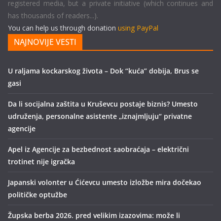
registered media, but a private initiative (which continues and
has thousands of readers...).
You can help us through donation
using PayPal
NAJNOVIJE VESTI
U raljama kockarskog života – Dok “kuća” dobija, Brus se
gasi
Da li socijalna zaštita u Kruševcu postaje biznis? Umesto
udruženja, personalne asistente „iznajmljuju“ privatne
agencije
Apel iz Agencije za bezbednost saobraćaja – električni
trotinet nije igračka
Japanski volonter u Ćićevcu umesto izložbe mira dočekao
političke optužbe
Župska berba 2026. pred velikim izazovima: može li