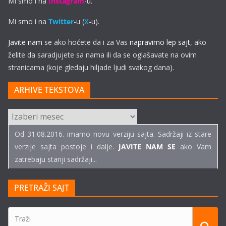
Mi smo i na
Instagram
-u.
Mi smo i na
Twitter
-u (
X
-u).
Javite nam
se ako hoćete da i za Vas
napravimo lep sajt
, ako
želite da saradjujete sa nama ili da se oglašavate na ovim
stranicama (koje gledaju hiljade ljudi svakog dana).
ARHIVE TEKSTOVA
ARHIVE
TEKSTOVA
Od 31.08.2016. imamo novu verziju sajta. Sadržaji iz stare
verzije sajta postoje i dalje.
JAVITE NAM SE
ako Vam
zatrebaju stariji sadržaji...
PRETRAŽI SAJT