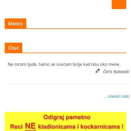
Meteo
Citat
Ne mrzim ljude. Samo se osećam bolje kad nisu oko mene.
Čarls Bukovski
… (sledeći citat)