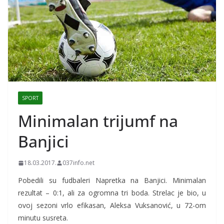
SPORT
Minimalan trijumf na
Banjici
18.03.2017.
037info.net
Pobedili su fudbaleri Napretka na Banjici. Minimalan
rezultat – 0:1, ali za ogromna tri boda. Strelac je bio, u
ovoj sezoni vrlo efikasan, Aleksa Vuksanović, u 72-om
minutu susreta.