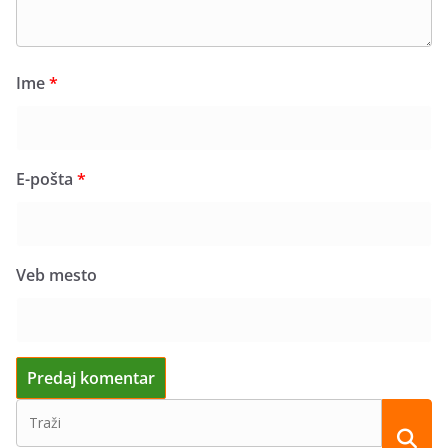
Ime
*
E-pošta
*
Veb mesto