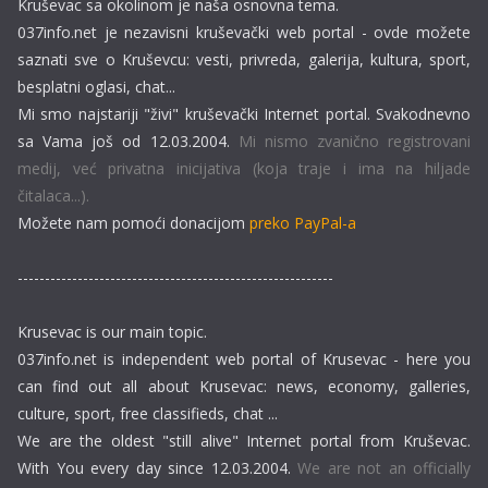
Kruševac sa okolinom je naša osnovna tema.
037info.net je nezavisni kruševački web portal - ovde možete
saznati sve o Kruševcu: vesti, privreda, galerija, kultura, sport,
besplatni oglasi, chat...
Mi smo najstariji "živi" kruševački Internet portal. Svakodnevno
sa Vama još od 12.03.2004.
Mi nismo zvanično registrovani
medij, već privatna inicijativa (koja traje i ima na hiljade
čitalaca...).
Možete nam pomoći donacijom
preko PayPal-a
----------------------------------------------------------
Krusevac is our main topic.
037info.net is independent web portal of Krusevac - here you
can find out all about Krusevac: news, economy, galleries,
culture, sport, free classifieds, chat ...
We are the oldest "still alive" Internet portal from Kruševac.
With You every day since 12.03.2004.
We are not an officially