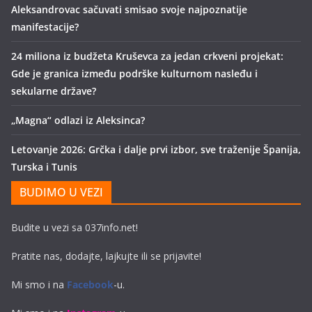
Aleksandrovac sačuvati smisao svoje najpoznatije
manifestacije?
24 miliona iz budžeta Kruševca za jedan crkveni projekat:
Gde je granica između podrške kulturnom nasleđu i
sekularne države?
„Magna“ odlazi iz Aleksinca?
Letovanje 2026: Grčka i dalje prvi izbor, sve traženije Španija,
Turska i Tunis
BUDIMO U VEZI
Budite u vezi sa 037info.net!
Pratite nas, dodajte, lajkujte ili se prijavite!
Mi smo i na
Facebook
-u.