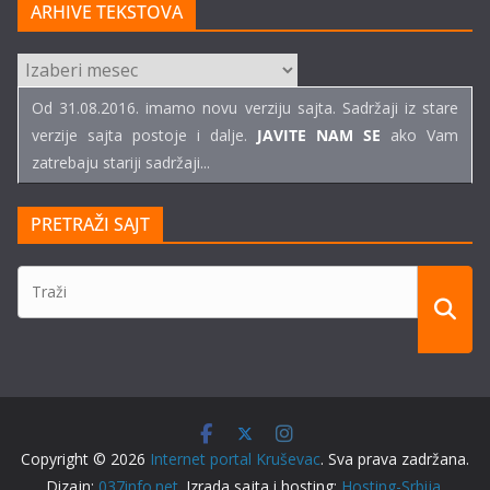
ARHIVE TEKSTOVA
ARHIVE
TEKSTOVA
Od 31.08.2016. imamo novu verziju sajta. Sadržaji iz stare
verzije sajta postoje i dalje.
JAVITE NAM SE
ako Vam
zatrebaju stariji sadržaji...
PRETRAŽI SAJT
Copyright © 2026
Internet portal Kruševac
. Sva prava zadržana.
Dizajn:
037info.net
. Izrada sajta i hosting:
Hosting-Srbija
.