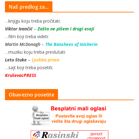
Naš predlog za…
…knjigu koju treba pročitati:
Viktor Ivančić
–
Zašto ne pišem i drugi eseji
…film koji treba videti:
Martin McDonagh
–
The Banshees of Inisherin
…muziku koju treba preslušati:
Letu štuke
–
Ljudska prava
…sajt koji treba posetiti:
KruševacPRESS
Obavezno posetite