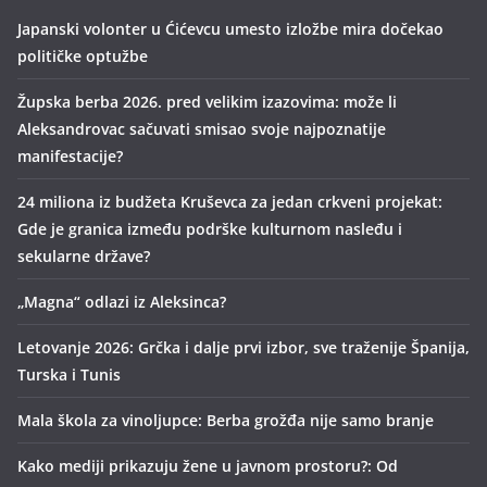
Japanski volonter u Ćićevcu umesto izložbe mira dočekao
političke optužbe
Župska berba 2026. pred velikim izazovima: može li
Aleksandrovac sačuvati smisao svoje najpoznatije
manifestacije?
24 miliona iz budžeta Kruševca za jedan crkveni projekat:
Gde je granica između podrške kulturnom nasleđu i
sekularne države?
„Magna“ odlazi iz Aleksinca?
Letovanje 2026: Grčka i dalje prvi izbor, sve traženije Španija,
Turska i Tunis
Mala škola za vinoljupce: Berba grožđa nije samo branje
Kako mediji prikazuju žene u javnom prostoru?: Od