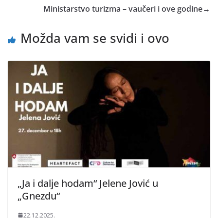
Ministarstvo turizma – vaučeri i ove godine
→
Možda vam se svidi i ovo
„Ja i dalje hodam“ Jelene Jović u
„Gnezdu“
22.12.2025.