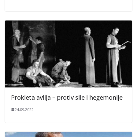
Prokleta avlija – protiv sile i hegemonije
24.09.2022.