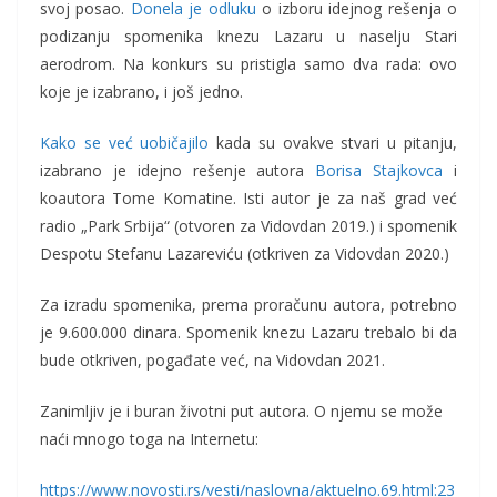
svoj posao.
Donela je odluku
o izboru idejnog rešenja o
podizanju spomenika knezu Lazaru u naselju Stari
aerodrom. Na konkurs su pristigla samo dva rada: ovo
koje je izabrano, i još jedno.
Kako se već uobičajilo
kada su ovakve stvari u pitanju,
izabrano je idejno rešenje autora
Borisa Stajkovca
i
koautora Tome Komatine. Isti autor je za naš grad već
radio „Park Srbija“ (otvoren za Vidovdan 2019.) i spomenik
Despotu Stefanu Lazareviću (otkriven za Vidovdan 2020.)
Za izradu spomenika, prema proračunu autora, potrebno
je 9.600.000 dinara. Spomenik knezu Lazaru trebalo bi da
bude otkriven, pogađate već, na Vidovdan 2021.
Zanimljiv je i buran životni put autora. O njemu se može
naći mnogo toga na Internetu:
https://www.novosti.rs/vesti/naslovna/aktuelno.69.html:23