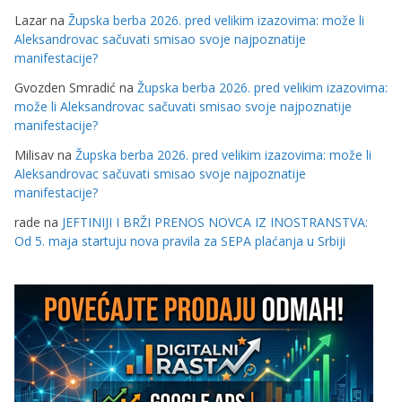
Lazar
na
Župska berba 2026. pred velikim izazovima: može li
Aleksandrovac sačuvati smisao svoje najpoznatije
manifestacije?
Gvozden Smradić
na
Župska berba 2026. pred velikim izazovima:
može li Aleksandrovac sačuvati smisao svoje najpoznatije
manifestacije?
Milisav
na
Župska berba 2026. pred velikim izazovima: može li
Aleksandrovac sačuvati smisao svoje najpoznatije
manifestacije?
rade
na
JEFTINIJI I BRŽI PRENOS NOVCA IZ INOSTRANSTVA:
Od 5. maja startuju nova pravila za SEPA plaćanja u Srbiji