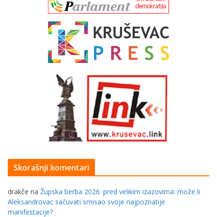
Skorašnji komentari
drakče
na
Župska berba 2026. pred velikim izazovima: može li
Aleksandrovac sačuvati smisao svoje najpoznatije
manifestacije?