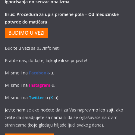
ignorisanja do senzacionalizma
Brus: Procedura za upis promene pola – Od medicinske
potvrde do matičara
BUDIMO U VEZI
Budite u vezi sa 037info.net!
Pratite nas, dodajte, lajkujte ili se prijavite!
Mi smo i na
Facebook
-u.
Mi smo i na
Instagram
-u.
Mi smo i na
Twitter
-u (
X
-u).
Javite nam
se ako hoćete da i za Vas
napravimo lep sajt
, ako
želite da saradjujete sa nama ili da se oglašavate na ovim
stranicama (koje gledaju hiljade ljudi svakog dana).