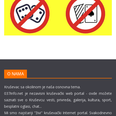
O NAMA
Kruševac sa okolinom je naša osnovna tema.
037info.net je nezavisni kruševački web portal - ovde možete
saznati sve o Kruševcu: vesti, privreda, galerija, kultura, sport,
besplatni oglasi, chat...
Mi smo najstariji "živi" kruševački Internet portal. Svakodnevno