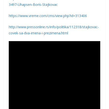
3497-Uhapsen-Boris-Stajkovac
https://www.vreme.com/cms/view.php?id=313406
http://www.pressonline.rs/info/politika/112318/stajkovac-
covek-sa-dva-imena-i-prezimena.html