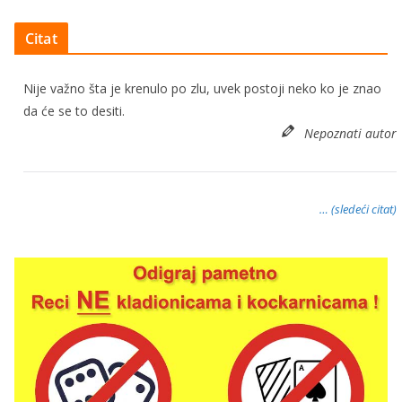
Citat
Nije važno šta je krenulo po zlu, uvek postoji neko ko je znao
da će se to desiti.
Nepoznati autor
… (sledeći citat)