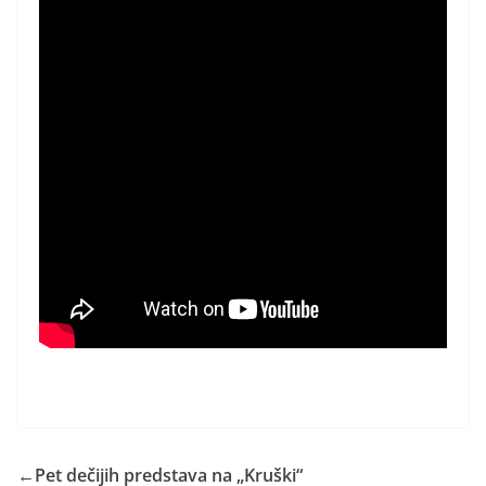
←
Pet dečijih predstava na „Kruški“