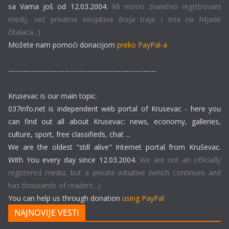
sa Vama još od 12.03.2004.
Mi nismo zvanično registrovani
medij, već privatna inicijativa (koja traje i ima na hiljade
čitalaca...).
Možete nam pomoći donacijom
preko PayPal-a
----------------------------------------------------------
Krusevac is our main topic.
037info.net is independent web portal of Krusevac - here you
can find out all about Krusevac: news, economy, galleries,
culture, sport, free classifieds, chat ...
We are the oldest "still alive" Internet portal from Kruševac.
With You every day since 12.03.2004.
We are not an officially
registered media, but a private initiative (which continues and
has thousands of readers...).
You can help us through donation
using PayPal
NAJNOVIJE VESTI