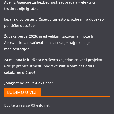
Apel iz Agencije za bezbednost saobraćaja – električni
trotinet nije igračka
Japanski volonter u Ćićevcu umesto izložbe mira dočekao
političke optužbe
Župska berba 2026. pred velikim izazovima: može li
Aleksandrovac sačuvati smisao svoje najpoznatije
manifestacije?
24 miliona iz budžeta Kruševca za jedan crkveni projekat:
Gde je granica između podrške kulturnom nasleđu i
sekularne države?
„Magna“ odlazi iz Aleksinca?
BUDIMO U VEZI
Budite u vezi sa 037info.net!