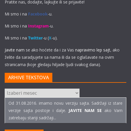
Pratite nas, dodajte, lajkujte ili se prijavite!
Mi smo i na
Facebook
-u.
Mi smo i na
Instagram
-u.
Mi smo i na
Twitter
-u (
X
-u).
Javite nam
se ako hoćete da i za Vas
napravimo lep sajt
, ako
želite da saradjujete sa nama ili da se oglašavate na ovim
stranicama (koje gledaju hiljade ljudi svakog dana).
ARHIVE TEKSTOVA
ARHIVE
TEKSTOVA
Od 31.08.2016. imamo novu verziju sajta. Sadržaji iz stare
verzije sajta postoje i dalje.
JAVITE NAM SE
ako Vam
zatrebaju stariji sadržaji...