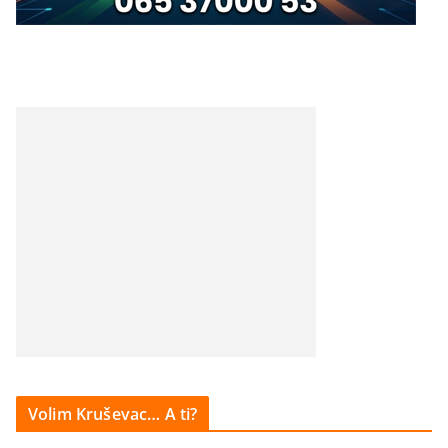
Volim Kruševac… A ti?