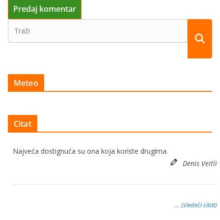
Meteo
Citat
Najveća dostignuća su ona koja koriste drugima.
Denis Veitli
… (sledeći citat)