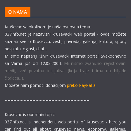
O NAMA
Kruševac sa okolinom je naša osnovna tema.
037info.net je nezavisni kruševački web portal - ovde možete
saznati sve o Kruševcu: vesti, privreda, galerija, kultura, sport,
besplatni oglasi, chat...
Mi smo najstariji "živi" kruševački Internet portal. Svakodnevno
sa Vama još od 12.03.2004.
Mi nismo zvanično registrovani
medij, već privatna inicijativa (koja traje i ima na hiljade
čitalaca...).
Možete nam pomoći donacijom
preko PayPal-a
----------------------------------------------------------
Krusevac is our main topic.
037info.net is independent web portal of Krusevac - here you
can find out all about Krusevac: news, economy, galleries,