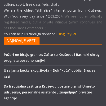
culture, sport, free classifieds, chat ...
We are the oldest "still alive" Internet portal from Kruševac.
With You every day since 12.03.2004.
We are not an officially
registered media, but a private initiative (which continues and
has thousands of readers...).
You can help us through donation
using PayPal
NAJNOVIJE VESTI
Požari ne biraju granice: Zašto su Kruševac i Rasinski okrug
ovog leta posebno ranjivi
U raljama kockarskog života – Dok “kuća” dobija, Brus se
gasi
Da li socijalna zaštita u Kruševcu postaje biznis? Umesto
udruženja, personalne asistente „iznajmljuju“ privatne
agencije