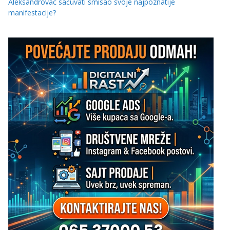
Aleksandrovac sačuvati smisao svoje najpoznatije
manifestacije?