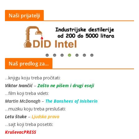
Naši prijatelji
Naš predlog za…
…knjigu koju treba pročitati:
Viktor Ivančić
–
Zašto ne pišem i drugi eseji
…film koji treba videti:
Martin McDonagh
–
The Banshees of Inisherin
…muziku koju treba preslušati:
Letu štuke
–
Ljudska prava
…sajt koji treba posetiti:
KruševacPRESS