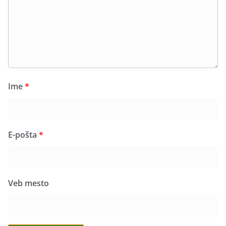
Ime
*
E-pošta
*
Veb mesto