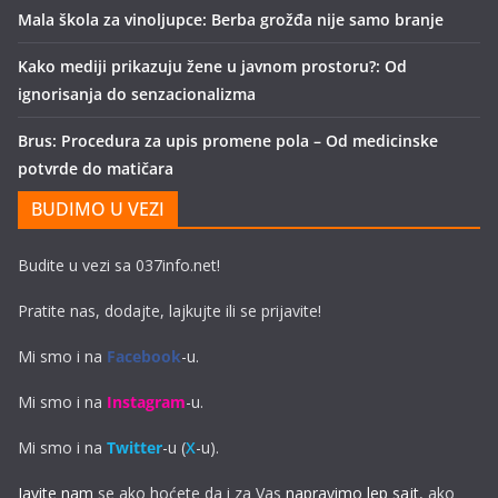
Mala škola za vinoljupce: Berba grožđa nije samo branje
Kako mediji prikazuju žene u javnom prostoru?: Od
ignorisanja do senzacionalizma
Brus: Procedura za upis promene pola – Od medicinske
potvrde do matičara
BUDIMO U VEZI
Budite u vezi sa 037info.net!
Pratite nas, dodajte, lajkujte ili se prijavite!
Mi smo i na
Facebook
-u.
Mi smo i na
Instagram
-u.
Mi smo i na
Twitter
-u (
X
-u).
Javite nam
se ako hoćete da i za Vas
napravimo lep sajt
, ako