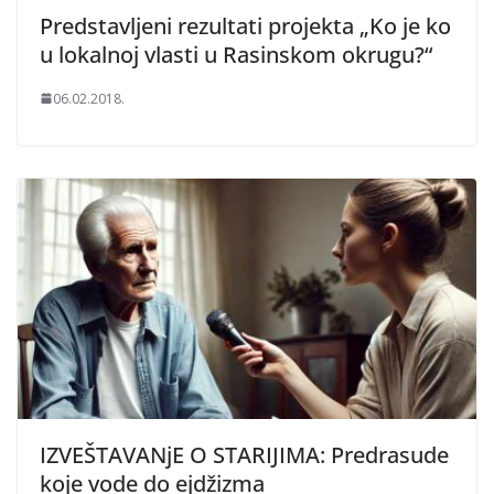
Predstavljeni rezultati projekta „Ko je ko
u lokalnoj vlasti u Rasinskom okrugu?“
06.02.2018.
IZVEŠTAVANjE O STARIJIMA: Predrasude
koje vode do ejdžizma