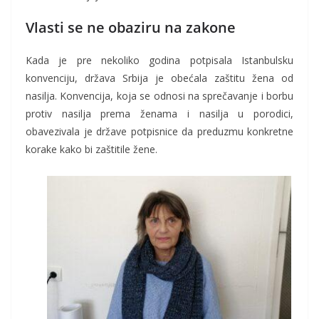
Vlasti se ne obaziru na zakone
Kada je pre nekoliko godina potpisala Istanbulsku
konvenciju, država Srbija je obećala zaštitu žena od
nasilja. Konvencija, koja se odnosi na sprečavanje i borbu
protiv nasilja prema ženama i nasilja u porodici,
obavezivala je države potpisnice da preduzmu konkretne
korake kako bi zaštitile žene.