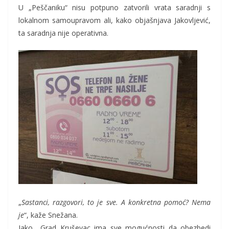
U „Peščaniku“ nisu potpuno zatvorili vrata saradnji s
lokalnom samoupravom ali, kako objašnjava Jakovljević,
ta saradnja nije operativna.
„
Sastanci, razgovori, to je sve. A konkretna pomoć? Nema
je
“, kaže Snežana.
Iako Grad Kruševac ima sve mogućnosti da obezbedi