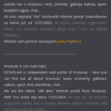
saznati sve o Kruševcu: vesti, privreda, galerija, kultura, sport,
besplatni oglasi, chat...
Mi smo najstariji "živi" kruševački Internet portal. Svakodnevno
sa Vama još od 12.03.2004.
Mi nismo zvanično registrovani
medij, već privatna inicijativa (koja traje i ima na hiljade
čitalaca...).
Možete nam pomoći donacijom
preko PayPal-a
----------------------------------------------------------
Krusevac is our main topic.
037info.net is independent web portal of Krusevac - here you
can find out all about Krusevac: news, economy, galleries,
culture, sport, free classifieds, chat ...
We are the oldest "still alive" Internet portal from Kruševac.
With You every day since 12.03.2004.
We are not an officially
registered media, but a private initiative (which continues and
has thousands of readers...).