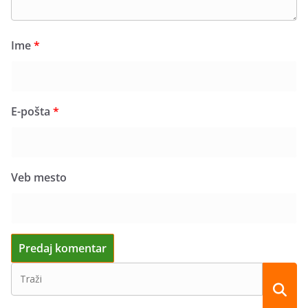
Ime
*
E-pošta
*
Veb mesto