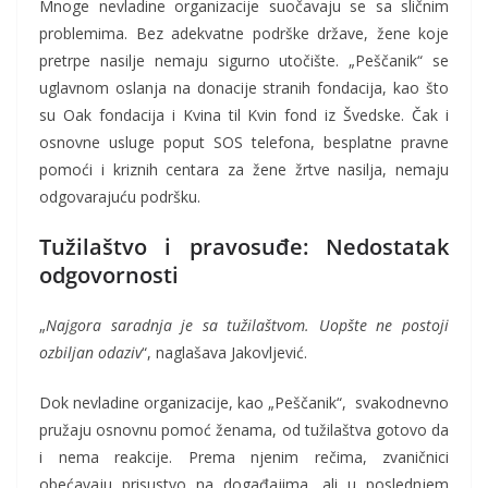
Mnoge nevladine organizacije suočavaju se sa sličnim
problemima. Bez adekvatne podrške države, žene koje
pretrpe nasilje nemaju sigurno utočište. „Peščanik“ se
uglavnom oslanja na donacije stranih fondacija, kao što
su Oak fondacija i Kvina til Kvin fond iz Švedske. Čak i
osnovne usluge poput SOS telefona, besplatne pravne
pomoći i kriznih centara za žene žrtve nasilja, nemaju
odgovarajuću podršku.
Tužilaštvo i pravosuđe: Nedostatak
odgovornosti
„
Najgora saradnja je sa tužilaštvom. Uopšte ne postoji
ozbiljan odaziv
“, naglašava Jakovljević.
Dok nevladine organizacije, kao „Peščanik“, svakodnevno
pružaju osnovnu pomoć ženama, od tužilaštva gotovo da
i nema reakcije. Prema njenim rečima, zvaničnici
obećavaju prisustvo na događajima, ali u poslednjem