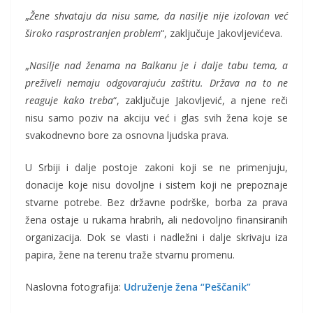
„
Žene shvataju da nisu same, da nasilje nije izolovan već
široko rasprostranjen
problem
“, zaključuje Jakovljevićeva.
„
Nasilje nad ženama na Balkanu je i dalje tabu tema, a
preživeli nemaju odgovarajuću zaštitu. Država na to ne
reaguje kako treba
“, zaključuje Jakovljević, a njene reči
nisu samo poziv na akciju već i glas svih žena koje se
svakodnevno bore za osnovna ljudska prava.
U Srbiji i dalje postoje zakoni koji se ne primenjuju,
donacije koje nisu dovoljne i sistem koji ne prepoznaje
stvarne potrebe. Bez državne podrške, borba za prava
žena ostaje u rukama hrabrih, ali nedovoljno finansiranih
organizacija. Dok se vlasti i nadležni i dalje skrivaju iza
papira, žene na terenu traže stvarnu promenu.
Naslovna fotografija:
Udruženje žena “Peščanik”