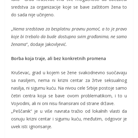
sredstva za organizacije koje se bave zaštitom žena to
do sada nije učinjeno.
„
Nema sredstava za besplatnu pravnu pomoć, a to je pravo
koje bi trebalo da bude dostupno svim građanima, ne samo
ženama
“, dodaje Jakovljević.
Borba koja traje, ali bez konkretnih promena
Kruševac, grad u kojem se žene svakodnevno suočavaju
sa nasiljem, nema ni krizni centar za žrtve seksualnog
nasilja, ni sigurnu kuću. Na nivou cele Srbije postoje samo
četiri centra koja se bave ovom problematikom, i to u
Vojvodini, ali ni oni nisu finansirani od strane države.
„Peščanik“ je u više navrata tražio od lokalnih vlasti da
osnuju krizni centar i sigurnu kuću, međutim, odgovor je
uvek isti: ignorisanje.