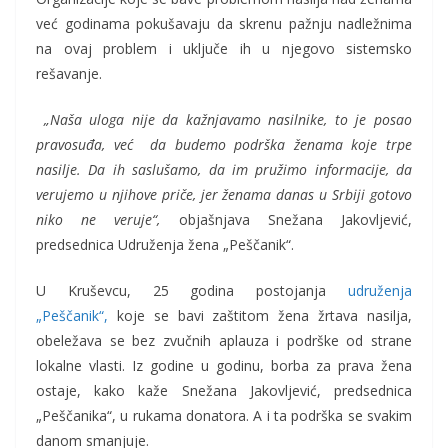
već godinama pokušavaju da skrenu pažnju nadležnima
na ovaj problem i uključe ih u njegovo sistemsko
rešavanje.
„Naša uloga nije da kažnjavamo nasilnike, to je posao
pravosuđa, već da budemo podrška ženama koje trpe
nasilje. Da ih saslušamo, da im pružimo informacije, da
verujemo u njihove priče, jer žen
ama
danas u Srbiji gotovo
niko ne veruje
“,
objašnjava Snežana Jakovljević,
predsednica Udruženja žena „Peščanik“.
U Kruševcu, 25 godina postojanja
udruženja
„Peščanik“,
koje se bavi zaštitom žena žrtava nasilja,
obeležava se bez zvučnih aplauza i podrške od strane
lokalne vlasti. Iz godine u godinu, borba za prava žena
ostaje, kako kaže Snežana Jakovljević, predsednica
„Peščanika“, u rukama donatora. A i ta podrška se svakim
danom smanjuje.