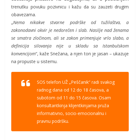
trenutku povuku pozivnicu i kažu da su zauzeti drugim
obavezama.
„
Nema nikakve stvarne podrške od tužilaštva, a
zakonodavni okvir je nedorečen i slab. Nasilje nad ženama
se smatra zločinom, ali se zakon primenjuje vrlo slabo, a
definicija silovanja nije u skladu sa Istanbulskom
konvencijom
“, kaže Snežana, a njen ton je jasan – ukazuje
na propuste u sistemu.
SOS telefon UŽ „Peščanik“ radi svakog
radnog dana od 12 do 18 časova, a
subotom od 11 do 15 časova. Osam
konsultantkinja klijentkinjama pruža
informativno, socio-emocionalnu i
pravnu podršku.