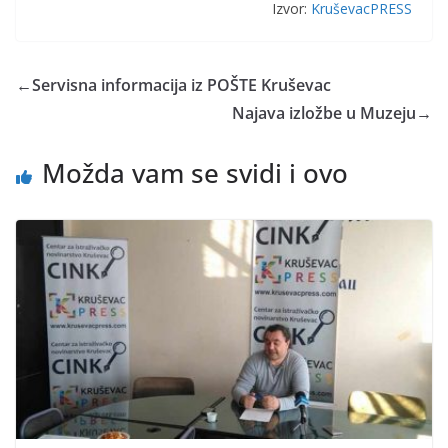
Izvor:
KruševacPRESS
←
Servisna informacija iz POŠTE Kruševac
Najava izložbe u Muzeju
→
Možda vam se svidi i ovo