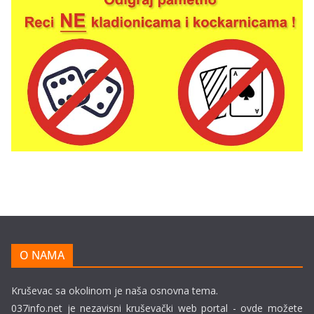
O NAMA
Kruševac sa okolinom je naša osnovna tema.
037info.net je nezavisni kruševački web portal - ovde možete