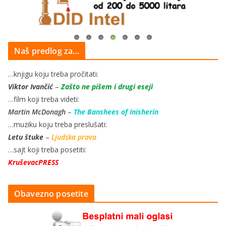
Naš predlog za…
…knjigu koju treba pročitati:
Viktor Ivančić
–
Zašto ne pišem i drugi eseji
…film koji treba videti:
Martin McDonagh
–
The Banshees of Inisherin
…muziku koju treba preslušati:
Letu štuke
–
Ljudska prava
…sajt koji treba posetiti:
KruševacPRESS
Obavezno posetite