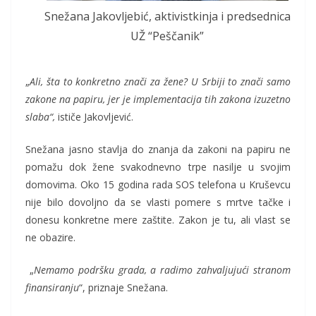
Snežana Jakovljebić, aktivistkinja i predsednica
UŽ “Peščanik”
„
Ali, šta to konkretno znači za žene? U Srbiji to znači samo
zakone na papiru, jer je implementacija tih zakona izuzetno
slaba“,
ističe Jakovljević.
Snežana jasno stavlja do znanja da zakoni na papiru ne
pomažu dok žene svakodnevno trpe nasilje u svojim
domovima. Oko 15 godina rada SOS telefona u Kruševcu
nije bilo dovoljno da se vlasti pomere s mrtve tačke i
donesu konkretne mere zaštite. Zakon je tu, ali vlast se
ne obazire.
„
Nemamo podršku grada, a radimo zahvaljujući stranom
finansiranju
“, priznaje Snežana.