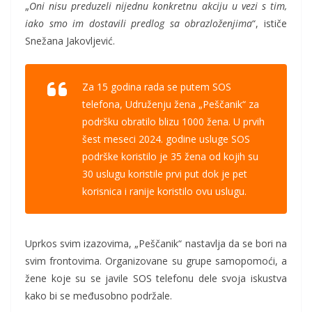
„
Oni nisu preduzeli nijednu konkretnu akciju u vezi s tim,
iako smo im dostavili predlog
sa obrazloženjima
“, ističe
Snežana Jakovljević.
Za 15 godina rada se putem SOS
telefona, Udruženju žena „Peščanik“ za
podršku obratilo blizu 1000 žena. U prvih
šest meseci 2024. godine usluge SOS
podrške koristilo je 35 žena od kojih su
30 uslugu koristile prvi put dok je pet
korisnica i ranije koristilo ovu uslugu.
Uprkos svim izazovima, „Peščanik“ nastavlja da se bori na
svim frontovima. Organizovane su grupe samopomoći, a
žene koje su se javile SOS telefonu dele svoja iskustva
kako bi se međusobno podržale.