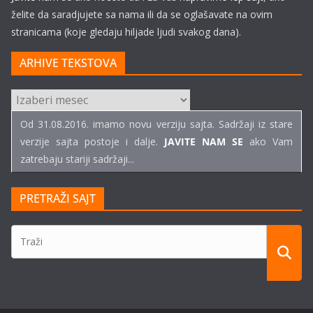
želite da saradjujete sa nama ili da se oglašavate na ovim
stranicama (koje gledaju hiljade ljudi svakog dana).
ARHIVE TEKSTOVA
ARHIVE
TEKSTOVA
Od 31.08.2016. imamo novu verziju sajta. Sadržaji iz stare
verzije sajta postoje i dalje.
JAVITE NAM SE
ako Vam
zatrebaju stariji sadržaji...
PRETRAŽI SAJT