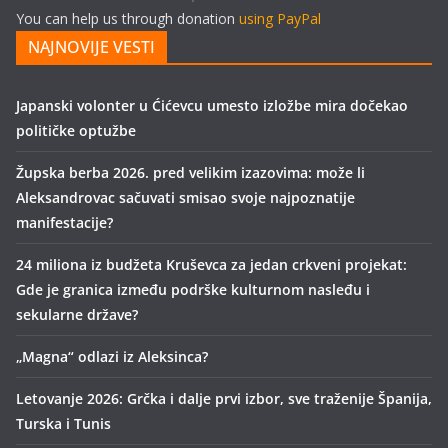
You can help us through donation
using PayPal
NAJNOVIJE VESTI
Japanski volonter u Ćićevcu umesto izložbe mira dočekao
političke optužbe
Župska berba 2026. pred velikim izazovima: može li
Aleksandrovac sačuvati smisao svoje najpoznatije
manifestacije?
24 miliona iz budžeta Kruševca za jedan crkveni projekat:
Gde je granica između podrške kulturnom nasleđu i
sekularne države?
„Magna“ odlazi iz Aleksinca?
Letovanje 2026: Grčka i dalje prvi izbor, sve traženije Španija,
Turska i Tunis