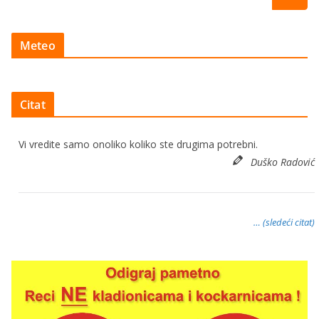
Meteo
Citat
Vi vredite samo onoliko koliko ste drugima potrebni.
Duško Radović
… (sledeći citat)