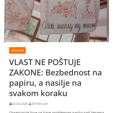
SARADNJA
VLAST NE POŠTUJE
ZAKONE: Bezbednost na
papiru, a nasilje na
svakom koraku
22.04.2025.
037info.net
Organizacije koje se bave problemom nasilja nad ženama