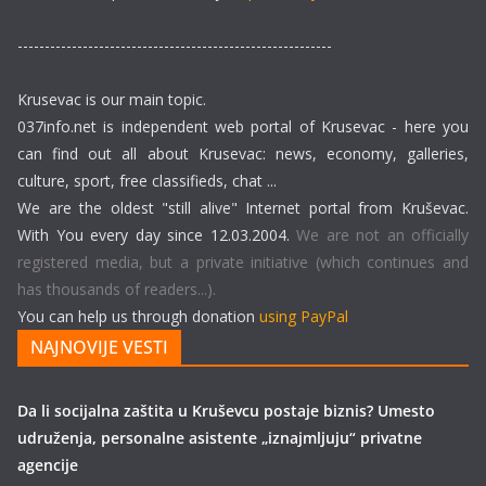
----------------------------------------------------------
Krusevac is our main topic.
037info.net is independent web portal of Krusevac - here you
can find out all about Krusevac: news, economy, galleries,
culture, sport, free classifieds, chat ...
We are the oldest "still alive" Internet portal from Kruševac.
With You every day since 12.03.2004.
We are not an officially
registered media, but a private initiative (which continues and
has thousands of readers...).
You can help us through donation
using PayPal
NAJNOVIJE VESTI
Da li socijalna zaštita u Kruševcu postaje biznis? Umesto
udruženja, personalne asistente „iznajmljuju“ privatne
agencije