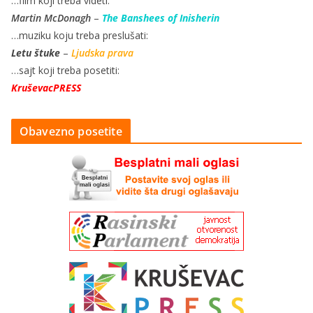
…film koji treba videti:
Martin McDonagh
–
The Banshees of Inisherin
…muziku koju treba preslušati:
Letu štuke
–
Ljudska prava
…sajt koji treba posetiti:
KruševacPRESS
Obavezno posetite