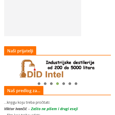
Naši prijatelji
Naš predlog za…
…knjigu koju treba pročitati:
Viktor Ivančić
–
Zašto ne pišem i drugi eseji