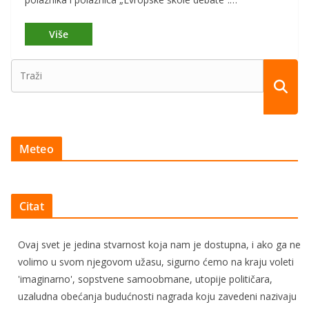
Meteo
Citat
Ovaj svet je jedina stvarnost koja nam je dostupna, i ako ga ne
volimo u svom njegovom užasu, sigurno ćemo na kraju voleti
'imaginarno', sopstvene samoobmane, utopije političara,
uzaludna obećanja budućnosti nagrada koju zavedeni nazivaju