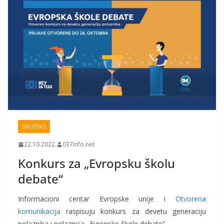
DRUŠTVO
22.10.2022.
037info.net
Konkurs za „Evropsku školu
debate“
Informacioni centar Evropske unije i
Otvorena
komunikacija
raspisuju konkurs za devetu generaciju
polaznika i polaznica „Evropske škole debate”.…