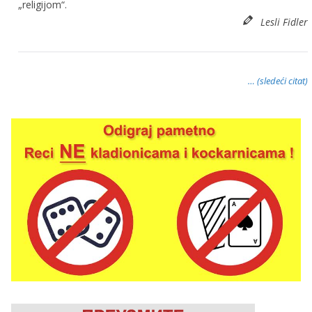
„religijom“.
Lesli Fidler
… (sledeći citat)