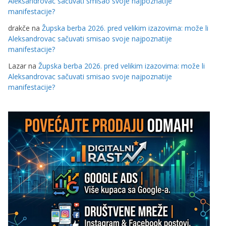
Aleksandrovac sačuvati smisao svoje najpoznatije
manifestacije?
drakče
na
Župska berba 2026. pred velikim izazovima: može li
Aleksandrovac sačuvati smisao svoje najpoznatije
manifestacije?
Lazar
na
Župska berba 2026. pred velikim izazovima: može li
Aleksandrovac sačuvati smisao svoje najpoznatije
manifestacije?