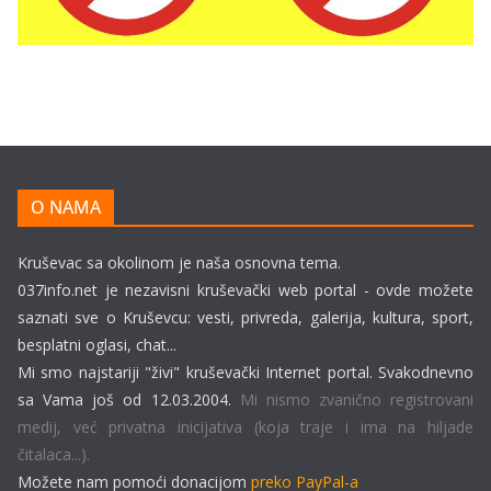
O NAMA
Kruševac sa okolinom je naša osnovna tema.
037info.net je nezavisni kruševački web portal - ovde možete
saznati sve o Kruševcu: vesti, privreda, galerija, kultura, sport,
besplatni oglasi, chat...
Mi smo najstariji "živi" kruševački Internet portal. Svakodnevno
sa Vama još od 12.03.2004.
Mi nismo zvanično registrovani
medij, već privatna inicijativa (koja traje i ima na hiljade
čitalaca...).
Možete nam pomoći donacijom
preko PayPal-a