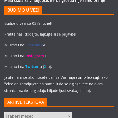
Mala škola za vinoljupce: Berba grožđa nije samo branje
BUDIMO U VEZI
Budite u vezi sa 037info.net!
Pratite nas, dodajte, lajkujte ili se prijavite!
Mi smo i na
Facebook
-u.
Mi smo i na
Instagram
-u.
Mi smo i na
Twitter
-u (
X
-u).
Javite nam
se ako hoćete da i za Vas
napravimo lep sajt
, ako
želite da saradjujete sa nama ili da se oglašavate na ovim
stranicama (koje gledaju hiljade ljudi svakog dana).
ARHIVE TEKSTOVA
ARHIVE