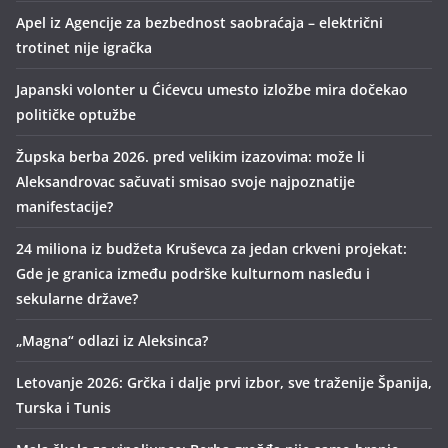
Apel iz Agencije za bezbednost saobraćaja – električni
trotinet nije igračka
Japanski volonter u Ćićevcu umesto izložbe mira dočekao
političke optužbe
Župska berba 2026. pred velikim izazovima: može li
Aleksandrovac sačuvati smisao svoje najpoznatije
manifestacije?
24 miliona iz budžeta Kruševca za jedan crkveni projekat:
Gde je granica između podrške kulturnom nasleđu i
sekularne države?
„Magna“ odlazi iz Aleksinca?
Letovanje 2026: Grčka i dalje prvi izbor, sve traženije Španija,
Turska i Tunis