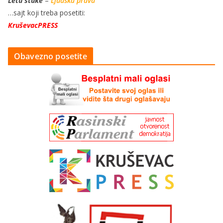
Letu štuke
–
Ljudska prava
…sajt koji treba posetiti:
KruševacPRESS
Obavezno posetite