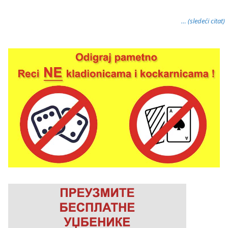
… (sledeći citat)