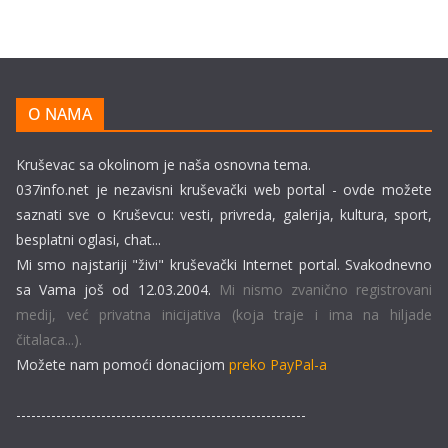
O NAMA
Kruševac sa okolinom je naša osnovna tema.
037info.net je nezavisni kruševački web portal - ovde možete
saznati sve o Kruševcu: vesti, privreda, galerija, kultura, sport,
besplatni oglasi, chat...
Mi smo najstariji "živi" kruševački Internet portal. Svakodnevno
sa Vama još od 12.03.2004.
Mi nismo zvanično registrovani
medij, već privatna inicijativa (koja traje i ima na hiljade
čitalaca...).
Možete nam pomoći donacijom
preko PayPal-a
----------------------------------------------------------