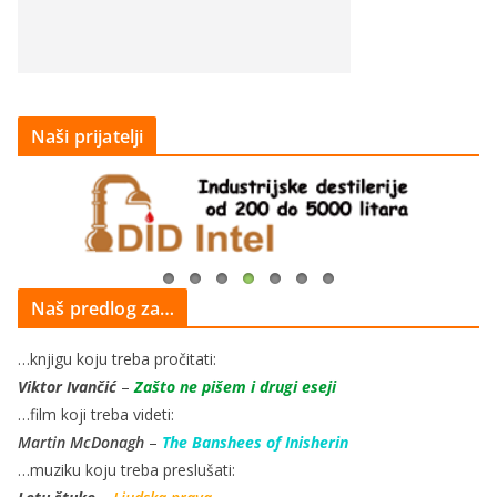
Naši prijatelji
Naš predlog za…
…knjigu koju treba pročitati:
Viktor Ivančić
–
Zašto ne pišem i drugi eseji
…film koji treba videti:
Martin McDonagh
–
The Banshees of Inisherin
…muziku koju treba preslušati: