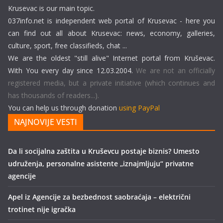
Krusevac is our main topic.
037info.net is independent web portal of Krusevac - here you
can find out all about Krusevac: news, economy, galleries,
culture, sport, free classifieds, chat ...
We are the oldest "still alive" Internet portal from Kruševac.
With You every day since 12.03.2004.
We are not an officially
registered media, but a private initiative (which continues and
has thousands of readers...).
You can help us through donation
using PayPal
NAJNOVIJE VESTI
Da li socijalna zaštita u Kruševcu postaje biznis? Umesto
udruženja, personalne asistente „iznajmljuju“ privatne
agencije
Apel iz Agencije za bezbednost saobraćaja – električni
trotinet nije igračka