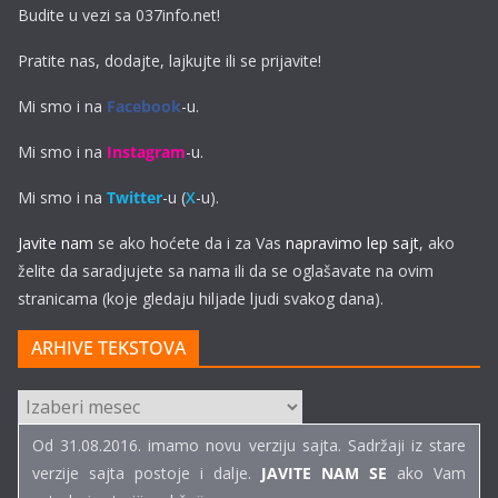
Budite u vezi sa 037info.net!
Pratite nas, dodajte, lajkujte ili se prijavite!
Mi smo i na
Facebook
-u.
Mi smo i na
Instagram
-u.
Mi smo i na
Twitter
-u (
X
-u).
Javite nam
se ako hoćete da i za Vas
napravimo lep sajt
, ako
želite da saradjujete sa nama ili da se oglašavate na ovim
stranicama (koje gledaju hiljade ljudi svakog dana).
ARHIVE TEKSTOVA
ARHIVE
TEKSTOVA
Od 31.08.2016. imamo novu verziju sajta. Sadržaji iz stare
verzije sajta postoje i dalje.
JAVITE NAM SE
ako Vam