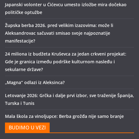
Japanski volonter u Ćićevcu umesto izložbe mira dočekao
političke optužbe
Župska berba 2026. pred velikim izazovima: može li
Aleksandrovac sačuvati smisao svoje najpoznatije
manifestacije?
24 miliona iz budžeta Kruševca za jedan crkveni projekat:
Gde je granica između podrške kulturnom nasleđu i
sekularne države?
„Magna“ odlazi iz Aleksinca?
Letovanje 2026: Grčka i dalje prvi izbor, sve traženije Španija,
Turska i Tunis
Mala škola za vinoljupce: Berba grožđa nije samo branje
BUDIMO U VEZI