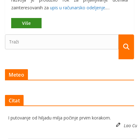
zainteresovanih za
upis u računarsko odeljenje
.…
Meteo
Citat
I putovanje od hiljadu milja počinje prvim korakom.
Lao Cu