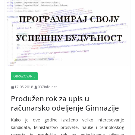
OBRAZOVANJE
17.05.2018.
037info.net
Produžen rok za upis u
računarsko odeljenje Gimnazije
Kako je ove godine izraženo veliko interesovanje
kandidata, Ministarstvo prosvete, nauke i tehnološkog
razvoja je produžilo rok za prijavljivanje učenika