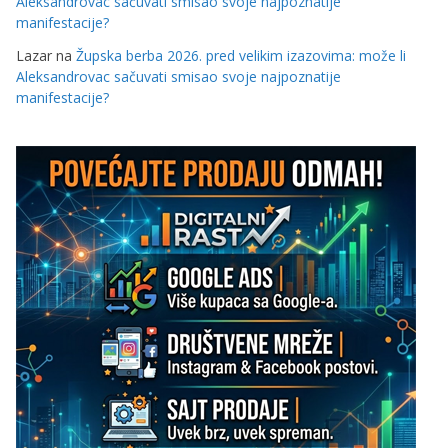
Aleksandrovac sačuvati smisao svoje najpoznatije
manifestacije?
Lazar
na
Župska berba 2026. pred velikim izazovima: može li
Aleksandrovac sačuvati smisao svoje najpoznatije
manifestacije?