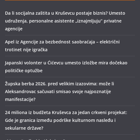
Da li socijalna zaštita u Kruševcu postaje biznis? Umesto
udruženja, personalne asistente „iznajmljuju“ privatne
agencije
Apel iz Agencije za bezbednost saobraćaja – električni
trotinet nije igračka
Japanski volonter u Ćićevcu umesto izložbe mira dočekao
političke optužbe
Župska berba 2026. pred velikim izazovima: može li
Aleksandrovac sačuvati smisao svoje najpoznatije
manifestacije?
24 miliona iz budžeta Kruševca za jedan crkveni projekat:
Gde je granica između podrške kulturnom nasleđu i
sekularne države?