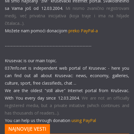
Mi smo najstariji "živi" kruševački Internet portal. Svakodnevno
sa Vama još od 12.03.2004.
Mi nismo zvanično registrovani
medij, već privatna inicijativa (koja traje i ima na hiljade
čitalaca...).
Možete nam pomoći donacijom
preko PayPal-a
----------------------------------------------------------
Krusevac is our main topic.
037info.net is independent web portal of Krusevac - here you
can find out all about Krusevac: news, economy, galleries,
culture, sport, free classifieds, chat ...
We are the oldest "still alive" Internet portal from Kruševac.
With You every day since 12.03.2004.
We are not an officially
registered media, but a private initiative (which continues and
has thousands of readers...).
You can help us through donation
using PayPal
NAJNOVIJE VESTI