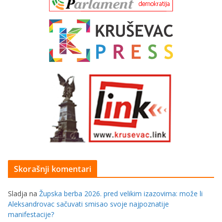
Skorašnji komentari
Sladja
na
Župska berba 2026. pred velikim izazovima: može li
Aleksandrovac sačuvati smisao svoje najpoznatije
manifestacije?