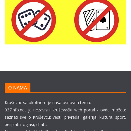
O NAMA
Kruševac sa okolinom je naša osnovna tema.
037info.net je nezavisni kruševački web portal - ovde možete
saznati sve o Kruševcu: vesti, privreda, galerija, kultura, sport,
besplatni oglasi, chat...