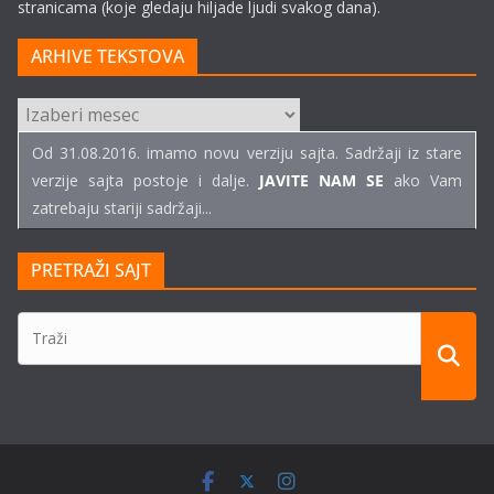
stranicama (koje gledaju hiljade ljudi svakog dana).
ARHIVE TEKSTOVA
ARHIVE
TEKSTOVA
Od 31.08.2016. imamo novu verziju sajta. Sadržaji iz stare
verzije sajta postoje i dalje.
JAVITE NAM SE
ako Vam
zatrebaju stariji sadržaji...
PRETRAŽI SAJT