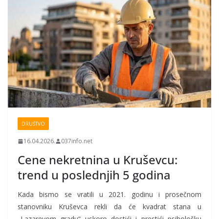
DRUŠTVO
16.04.2026.
037info.net
Cene nekretnina u Kruševcu:
trend u poslednjih 5 godina
Kada bismo se vratili u 2021. godinu i prosečnom
stanovniku Kruševca rekli da će kvadrat stana u
„Lazarevom gradu“ uskoro dostići i prestići psihološku