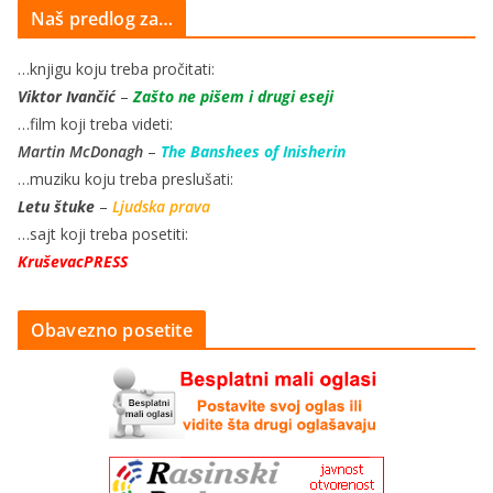
Naš predlog za…
…knjigu koju treba pročitati:
Viktor Ivančić
–
Zašto ne pišem i drugi eseji
…film koji treba videti:
Martin McDonagh
–
The Banshees of Inisherin
…muziku koju treba preslušati:
Letu štuke
–
Ljudska prava
…sajt koji treba posetiti:
KruševacPRESS
Obavezno posetite