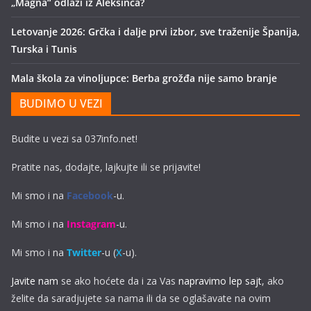
„Magna“ odlazi iz Aleksinca?
Letovanje 2026: Grčka i dalje prvi izbor, sve traženije Španija,
Turska i Tunis
Mala škola za vinoljupce: Berba grožđa nije samo branje
BUDIMO U VEZI
Budite u vezi sa 037info.net!
Pratite nas, dodajte, lajkujte ili se prijavite!
Mi smo i na
Facebook
-u.
Mi smo i na
Instagram
-u.
Mi smo i na
Twitter
-u (
X
-u).
Javite nam
se ako hoćete da i za Vas
napravimo lep sajt
, ako
želite da saradjujete sa nama ili da se oglašavate na ovim