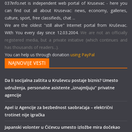
037info.net is independent web portal of Krusevac - here you
can find out all about Krusevac: news, economy, galleries,
culture, sport, free classifieds, chat ...
We are the oldest "still alive" Internet portal from Kruševac.
With You every day since 12.03.2004.
We are not an officially
registered media, but a private initiative (which continues and
has thousands of readers...).
You can help us through donation
using PayPal
NAJNOVIJE VESTI
Da li socijalna zaštita u Kruševcu postaje biznis? Umesto
udruženja, personalne asistente „iznajmljuju“ privatne
agencije
Apel iz Agencije za bezbednost saobraćaja – električni
trotinet nije igračka
Japanski volonter u Ćićevcu umesto izložbe mira dočekao