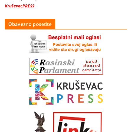
KruševacPRESS
Obavezno posetite