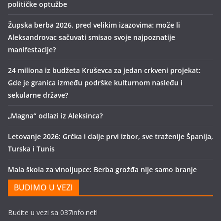
političke optužbe
Župska berba 2026. pred velikim izazovima: može li
Aleksandrovac sačuvati smisao svoje najpoznatije
manifestacije?
24 miliona iz budžeta Kruševca za jedan crkveni projekat:
Gde je granica između podrške kulturnom nasleđu i
sekularne države?
„Magna“ odlazi iz Aleksinca?
Letovanje 2026: Grčka i dalje prvi izbor, sve traženije Španija,
Turska i Tunis
Mala škola za vinoljupce: Berba grožđa nije samo branje
BUDIMO U VEZI
Budite u vezi sa 037info.net!