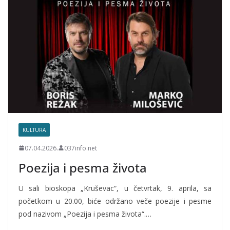
KULTURA
07.04.2026.
037info.net
Poezija i pesma života
U sali bioskopa „Kruševac“, u četvrtak, 9. aprila, sa
početkom u 20.00, biće održano veče poezije i pesme
pod nazivom „Poezija i pesma života“.…