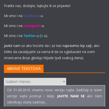
Pratite nas, dodajte, lajkujte ili se prijavite!
Mi smo i na
Facebook
-u.
Mi smo i na
Instagram
-u.
Mi smo i na
Twitter
-u (
X
-u).
Javite nam
se ako hoćete da i za Vas
napravimo lep sajt
, ako
želite da saradjujete sa nama ili da se oglašavate na ovim
stranicama (koje gledaju hiljade ljudi svakog dana).
ARHIVE TEKSTOVA
ARHIVE
TEKSTOVA
Od 31.08.2016. imamo novu verziju sajta. Sadržaji iz stare
verzije sajta postoje i dalje.
JAVITE NAM SE
ako Vam
zatrebaju stariji sadržaji...