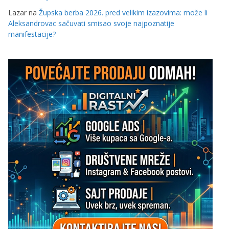
Lazar
na
Župska berba 2026. pred velikim izazovima: može li
Aleksandrovac sačuvati smisao svoje najpoznatije
manifestacije?