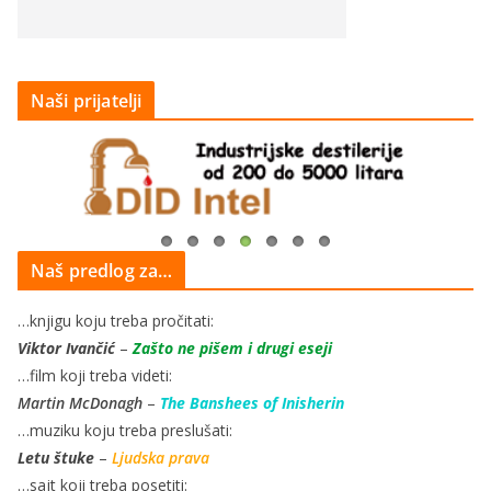
Naši prijatelji
Naš predlog za…
…knjigu koju treba pročitati:
Viktor Ivančić
–
Zašto ne pišem i drugi eseji
…film koji treba videti:
Martin McDonagh
–
The Banshees of Inisherin
…muziku koju treba preslušati:
Letu štuke
–
Ljudska prava
…sajt koji treba posetiti: