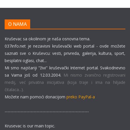
O NAMA
Kruševac sa okolinom je naša osnovna tema.
037info.net je nezavisni kruševački web portal - ovde možete
saznati sve o Kruševcu: vesti, privreda, galerija, kultura, sport,
besplatni oglasi, chat...
Mi smo najstariji "živi" kruševački Internet portal. Svakodnevno
sa Vama još od 12.03.2004.
Mi nismo zvanično registrovani
medij, već privatna inicijativa (koja traje i ima na hiljade
čitalaca...).
Možete nam pomoći donacijom
preko PayPal-a
----------------------------------------------------------
Krusevac is our main topic.