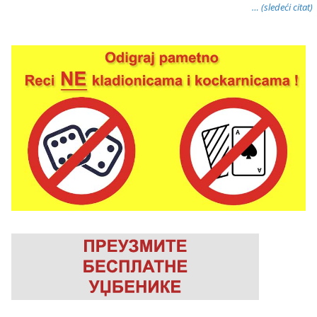
… (sledeći citat)