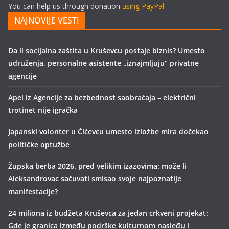
You can help us through donation
using PayPal
NAJNOVIJE VESTI
Da li socijalna zaštita u Kruševcu postaje biznis? Umesto
udruženja, personalne asistente „iznajmljuju“ privatne
agencije
Apel iz Agencije za bezbednost saobraćaja – električni
trotinet nije igračka
Japanski volonter u Ćićevcu umesto izložbe mira dočekao
političke optužbe
Župska berba 2026. pred velikim izazovima: može li
Aleksandrovac sačuvati smisao svoje najpoznatije
manifestacije?
24 miliona iz budžeta Kruševca za jedan crkveni projekat:
Gde je granica između podrške kulturnom nasleđu i