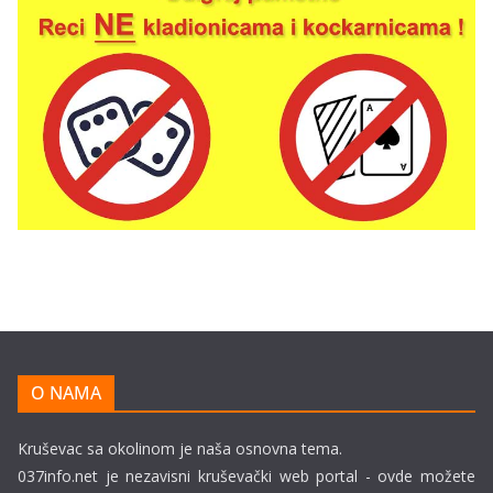
O NAMA
Kruševac sa okolinom je naša osnovna tema.
037info.net je nezavisni kruševački web portal - ovde možete