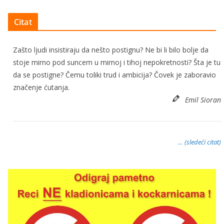
Citat
Zašto ljudi insistiraju da nešto postignu? Ne bi li bilo bolje da
stoje mirno pod suncem u mirnoj i tihoj nepokretnosti? Šta je tu
da se postigne? Čemu toliki trud i ambicija? Čovek je zaboravio
značenje ćutanja.
Emil Sioran
… (sledeći citat)