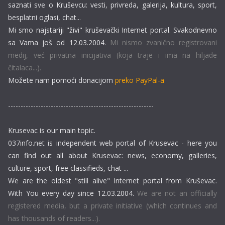
saznati sve o Kruševcu: vesti, privreda, galerija, kultura, sport,
besplatni oglasi, chat...
Mi smo najstariji "živi" kruševački Internet portal. Svakodnevno
sa Vama još od 12.03.2004.
Mi nismo zvanično registrovani
medij, već privatna inicijativa (koja traje i ima na hiljade
čitalaca...).
Možete nam pomoći donacijom
preko PayPal-a
----------------------------------------------------------
Krusevac is our main topic.
037info.net is independent web portal of Krusevac - here you
can find out all about Krusevac: news, economy, galleries,
culture, sport, free classifieds, chat ...
We are the oldest "still alive" Internet portal from Kruševac.
With You every day since 12.03.2004.
We are not an officially
registered media, but a private initiative (which continues and
has thousands of readers...).