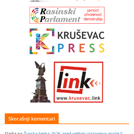
Skorašnji komentari
Sladja
na
Župska berba 2026. pred velikim izazovima: može li