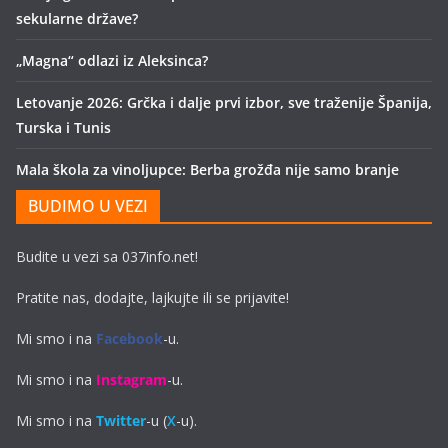
sekularne države?
„Magna“ odlazi iz Aleksinca?
Letovanje 2026: Grčka i dalje prvi izbor, sve traženije Španija,
Turska i Tunis
Mala škola za vinoljupce: Berba grožđa nije samo branje
BUDIMO U VEZI
Budite u vezi sa 037info.net!
Pratite nas, dodajte, lajkujte ili se prijavite!
Mi smo i na
Facebook
-u.
Mi smo i na
Instagram
-u.
Mi smo i na
Twitter
-u (
X
-u).