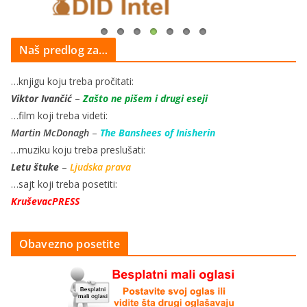
Naš predlog za…
…knjigu koju treba pročitati:
Viktor Ivančić
–
Zašto ne pišem i drugi eseji
…film koji treba videti:
Martin McDonagh
–
The Banshees of Inisherin
…muziku koju treba preslušati:
Letu štuke
–
Ljudska prava
…sajt koji treba posetiti:
KruševacPRESS
Obavezno posetite