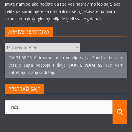
Javite nam
se ako hoćete da i za Vas
napravimo lep sajt
, ako
želite da saradjujete sa nama ili da se oglašavate na ovim
stranicama (koje gledaju hiljade ljudi svakog dana).
ARHIVE TEKSTOVA
ARHIVE
TEKSTOVA
Od 31.08.2016. imamo novu verziju sajta. Sadržaji iz stare
verzije sajta postoje i dalje.
JAVITE NAM SE
ako Vam
zatrebaju stariji sadržaji...
PRETRAŽI SAJT