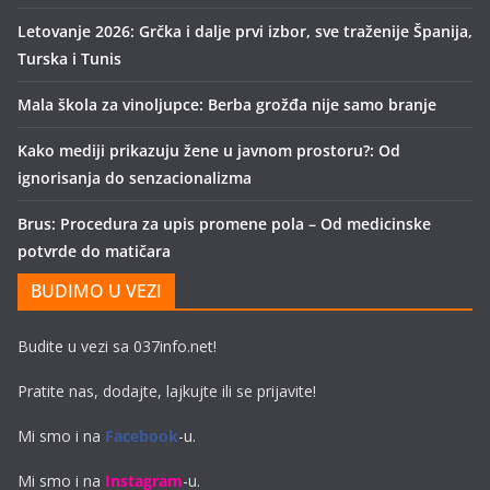
Letovanje 2026: Grčka i dalje prvi izbor, sve traženije Španija,
Turska i Tunis
Mala škola za vinoljupce: Berba grožđa nije samo branje
Kako mediji prikazuju žene u javnom prostoru?: Od
ignorisanja do senzacionalizma
Brus: Procedura za upis promene pola – Od medicinske
potvrde do matičara
BUDIMO U VEZI
Budite u vezi sa 037info.net!
Pratite nas, dodajte, lajkujte ili se prijavite!
Mi smo i na
Facebook
-u.
Mi smo i na
Instagram
-u.