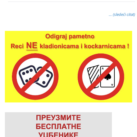
… (sledeći citat)