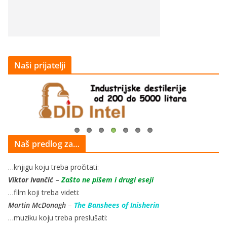
Naši prijatelji
Naš predlog za…
…knjigu koju treba pročitati:
Viktor Ivančić
–
Zašto ne pišem i drugi eseji
…film koji treba videti:
Martin McDonagh
–
The Banshees of Inisherin
…muziku koju treba preslušati: