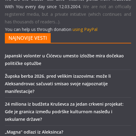
With You every day since 12.03.2004.
We are not an officially
registered media, but a private initiative (which continues and
has thousands of readers...).
You can help us through donation
using PayPal
NAJNOVIJE VESTI
Japanski volonter u Ćićevcu umesto izložbe mira dočekao
političke optužbe
Župska berba 2026. pred velikim izazovima: može li
Aleksandrovac sačuvati smisao svoje najpoznatije
manifestacije?
24 miliona iz budžeta Kruševca za jedan crkveni projekat:
Gde je granica između podrške kulturnom nasleđu i
sekularne države?
„Magna“ odlazi iz Aleksinca?