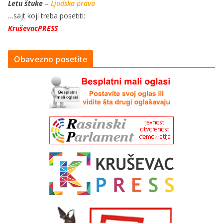
Letu štuke
–
Ljudska prava
…sajt koji treba posetiti:
KruševacPRESS
Obavezno posetite