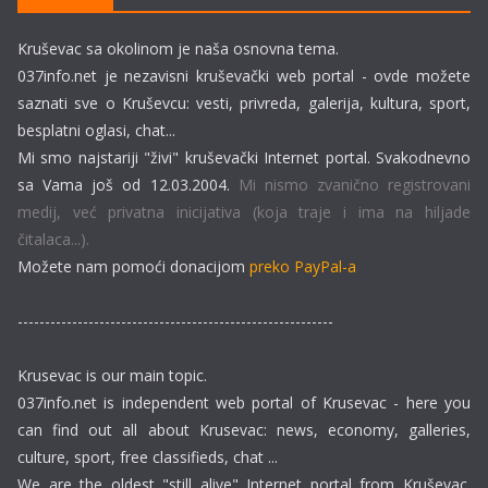
Kruševac sa okolinom je naša osnovna tema.
037info.net je nezavisni kruševački web portal - ovde možete
saznati sve o Kruševcu: vesti, privreda, galerija, kultura, sport,
besplatni oglasi, chat...
Mi smo najstariji "živi" kruševački Internet portal. Svakodnevno
sa Vama još od 12.03.2004.
Mi nismo zvanično registrovani
medij, već privatna inicijativa (koja traje i ima na hiljade
čitalaca...).
Možete nam pomoći donacijom
preko PayPal-a
----------------------------------------------------------
Krusevac is our main topic.
037info.net is independent web portal of Krusevac - here you
can find out all about Krusevac: news, economy, galleries,
culture, sport, free classifieds, chat ...
We are the oldest "still alive" Internet portal from Kruševac.