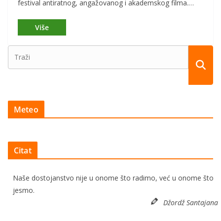
festival antiratnog, angažovanog i akademskog filma.…
Meteo
Citat
Naše dostojanstvo nije u onome što radimo, već u onome što
jesmo.
Džordž Santajana