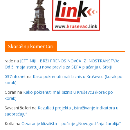
Skorašnji komentari
rade
na
JEFTINIJI I BRŽI PRENOS NOVCA IZ INOSTRANSTVA:
Od 5. maja startuju nova pravila za SEPA plaćanja u Srbiji
037info.net
na
Kako pokrenuti mali biznis u Kruševcu (korak po
korak)
Goran
na
Kako pokrenuti mali biznis u Kruševcu (korak po
korak)
Savesni šoferi
na
Rezultati projekta „Istraživanje indikatora u
saobraćaju“
Kotla
na
Otvaranje klizališta – počinje „Novogodišnja čarolija“