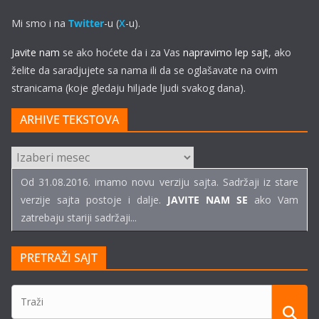
Mi smo i na
Twitter
-u (
X
-u).
Javite nam
se ako hoćete da i za Vas
napravimo lep sajt
, ako
želite da saradjujete sa nama ili da se oglašavate na ovim
stranicama (koje gledaju hiljade ljudi svakog dana).
ARHIVE TEKSTOVA
ARHIVE
TEKSTOVA
Od 31.08.2016. imamo novu verziju sajta. Sadržaji iz stare
verzije sajta postoje i dalje.
JAVITE NAM SE
ako Vam
zatrebaju stariji sadržaji...
PRETRAŽI SAJT