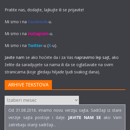
Pratite nas, dodajte, lajkujte ili se prijavite!
Mi smo i na
Facebook
-u.
Mi smo i na
Instagram
-u.
Mi smo i na
Twitter
-u (
X
-u).
Javite nam
se ako hoćete da i za Vas
napravimo lep sajt
, ako
želite da saradjujete sa nama ili da se oglašavate na ovim
stranicama (koje gledaju hiljade ljudi svakog dana).
ARHIVE TEKSTOVA
ARHIVE
TEKSTOVA
Od 31.08.2016. imamo novu verziju sajta. Sadržaji iz stare
verzije sajta postoje i dalje.
JAVITE NAM SE
ako Vam
zatrebaju stariji sadržaji...