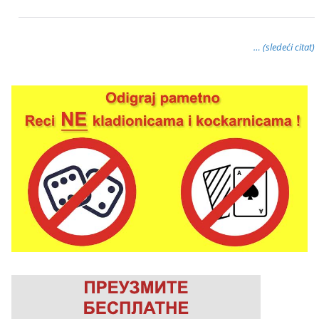
… (sledeći citat)