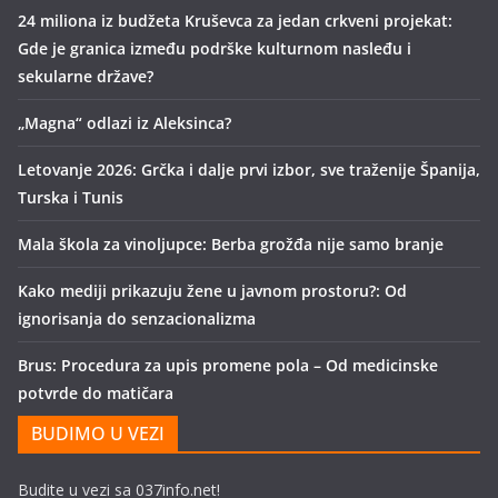
24 miliona iz budžeta Kruševca za jedan crkveni projekat:
Gde je granica između podrške kulturnom nasleđu i
sekularne države?
„Magna“ odlazi iz Aleksinca?
Letovanje 2026: Grčka i dalje prvi izbor, sve traženije Španija,
Turska i Tunis
Mala škola za vinoljupce: Berba grožđa nije samo branje
Kako mediji prikazuju žene u javnom prostoru?: Od
ignorisanja do senzacionalizma
Brus: Procedura za upis promene pola – Od medicinske
potvrde do matičara
BUDIMO U VEZI
Budite u vezi sa 037info.net!