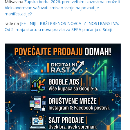
Milisav
na
Župska berba 2026. pred velikim izazovima: može li
Aleksandrovac sačuvati smisao svoje najpoznatije
manifestacije?
rade
na
JEFTINIJI I BRŽI PRENOS NOVCA IZ INOSTRANSTVA:
Od 5. maja startuju nova pravila za SEPA plaćanja u Srbiji