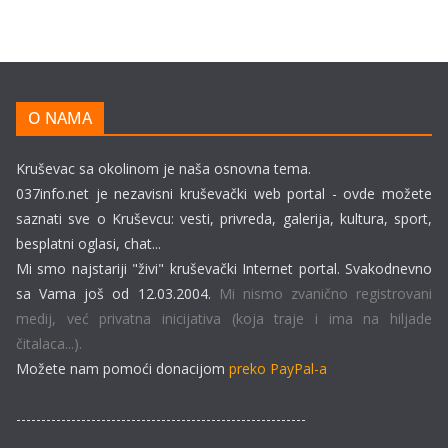
O NAMA
Kruševac sa okolinom je naša osnovna tema.
037info.net je nezavisni kruševački web portal - ovde možete
saznati sve o Kruševcu: vesti, privreda, galerija, kultura, sport,
besplatni oglasi, chat...
Mi smo najstariji "živi" kruševački Internet portal. Svakodnevno
sa Vama još od 12.03.2004.
Mi nismo zvanično registrovani
medij, već privatna inicijativa (koja traje i ima na hiljade
čitalaca...).
Možete nam pomoći donacijom
preko PayPal-a
----------------------------------------------------------