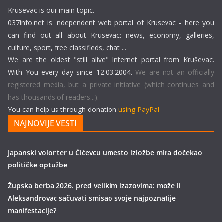
Krusevac is our main topic.
037info.net is independent web portal of Krusevac - here you
can find out all about Krusevac: news, economy, galleries,
culture, sport, free classifieds, chat ...
We are the oldest "still alive" Internet portal from Kruševac.
With You every day since 12.03.2004.
We are not an officially
registered media, but a private initiative (which continues and
has thousands of readers...).
You can help us through donation
using PayPal
NAJNOVIJE VESTI
Japanski volonter u Ćićevcu umesto izložbe mira dočekao
političke optužbe
Župska berba 2026. pred velikim izazovima: može li
Aleksandrovac sačuvati smisao svoje najpoznatije
manifestacije?