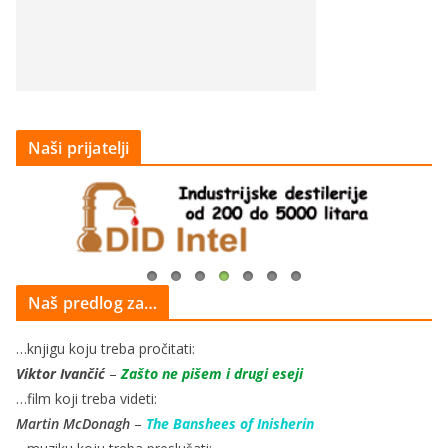
Naši prijatelji
Naš predlog za…
…knjigu koju treba pročitati:
Viktor Ivančić
–
Zašto ne pišem i drugi eseji
…film koji treba videti:
Martin McDonagh
–
The Banshees of Inisherin