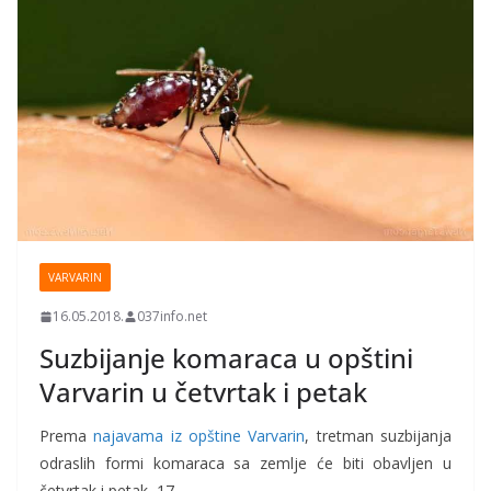
VARVARIN
16.05.2018.
037info.net
Suzbijanje komaraca u opštini
Varvarin u četvrtak i petak
Prema
najavama iz opštine Varvarin
, tretman suzbijanja
odraslih formi komaraca sa zemlje će biti obavljen u
četvrtak i petak, 17.…