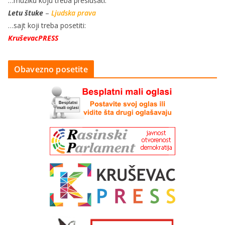
…muziku koju treba preslušati:
Letu štuke
–
Ljudska prava
…sajt koji treba posetiti:
KruševacPRESS
Obavezno posetite