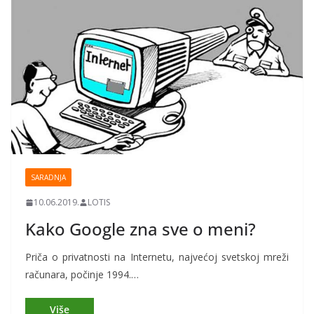
SARADNJA
10.06.2019.
LOTIS
Kako Google zna sve o meni?
Priča o privatnosti na Internetu, najvećoj svetskoj mreži
računara, počinje 1994.…