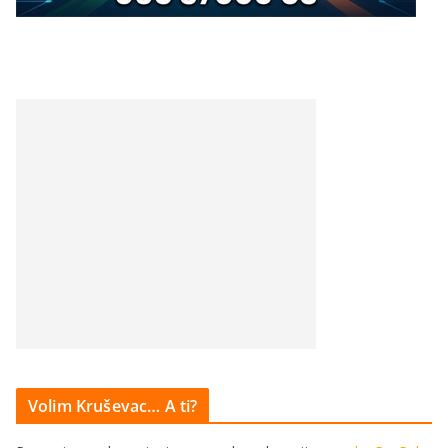
Volim Kruševac… A ti?