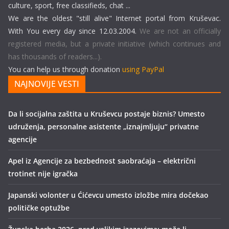
culture, sport, free classifieds, chat ...
We are the oldest "still alive" Internet portal from Kruševac.
With You every day since 12.03.2004.
We are not an officially
registered media, but a private initiative (which continues and
has thousands of readers...).
You can help us through donation
using PayPal
NAJNOVIJE VESTI
Da li socijalna zaštita u Kruševcu postaje biznis? Umesto
udruženja, personalne asistente „iznajmljuju“ privatne
agencije
Apel iz Agencije za bezbednost saobraćaja – električni
trotinet nije igračka
Japanski volonter u Ćićevcu umesto izložbe mira dočekao
političke optužbe