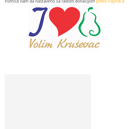
Pomozi nam da nastavimo sa radom donacijom
preko PayPal-a