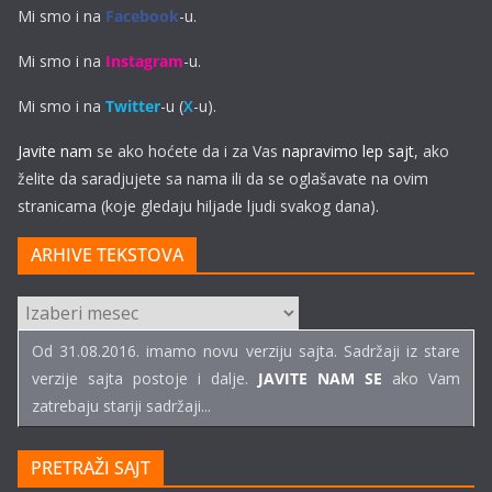
Mi smo i na
Facebook
-u.
Mi smo i na
Instagram
-u.
Mi smo i na
Twitter
-u (
X
-u).
Javite nam
se ako hoćete da i za Vas
napravimo lep sajt
, ako
želite da saradjujete sa nama ili da se oglašavate na ovim
stranicama (koje gledaju hiljade ljudi svakog dana).
ARHIVE TEKSTOVA
ARHIVE
TEKSTOVA
Od 31.08.2016. imamo novu verziju sajta. Sadržaji iz stare
verzije sajta postoje i dalje.
JAVITE NAM SE
ako Vam
zatrebaju stariji sadržaji...
PRETRAŽI SAJT