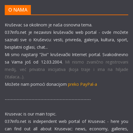
O NAMA
Kruševac sa okolinom je naša osnovna tema.
037info.net je nezavisni kruševački web portal - ovde možete
saznati sve o Kruševcu: vesti, privreda, galerija, kultura, sport,
besplatni oglasi, chat...
Mi smo najstariji "živi" kruševački Internet portal. Svakodnevno
sa Vama još od 12.03.2004.
Mi nismo zvanično registrovani
medij, već privatna inicijativa (koja traje i ima na hiljade
čitalaca...).
Možete nam pomoći donacijom
preko PayPal-a
----------------------------------------------------------
Krusevac is our main topic.
037info.net is independent web portal of Krusevac - here you
can find out all about Krusevac: news, economy, galleries,