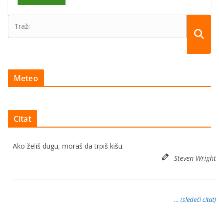
Meteo
Citat
Ako želiš dugu, moraš da trpiš kišu.
Steven Wright
… (sledeći citat)