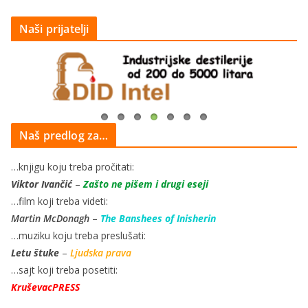
Naši prijatelji
Naš predlog za…
…knjigu koju treba pročitati:
Viktor Ivančić
–
Zašto ne pišem i drugi eseji
…film koji treba videti:
Martin McDonagh
–
The Banshees of Inisherin
…muziku koju treba preslušati:
Letu štuke
–
Ljudska prava
…sajt koji treba posetiti:
KruševacPRESS