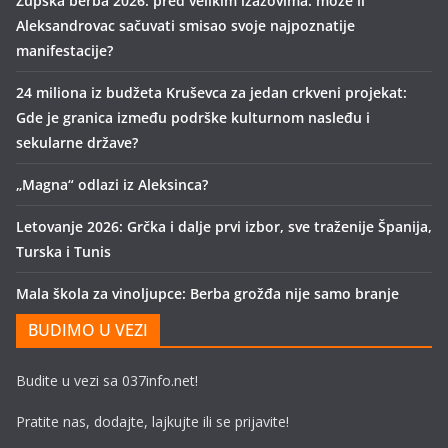
Župska berba 2026. pred velikim izazovima: može li
Aleksandrovac sačuvati smisao svoje najpoznatije
manifestacije?
24 miliona iz budžeta Kruševca za jedan crkveni projekat:
Gde je granica između podrške kulturnom nasleđu i
sekularne države?
„Magna“ odlazi iz Aleksinca?
Letovanje 2026: Grčka i dalje prvi izbor, sve traženije Španija,
Turska i Tunis
Mala škola za vinoljupce: Berba grožđa nije samo branje
BUDIMO U VEZI
Budite u vezi sa 037info.net!
Pratite nas, dodajte, lajkujte ili se prijavite!