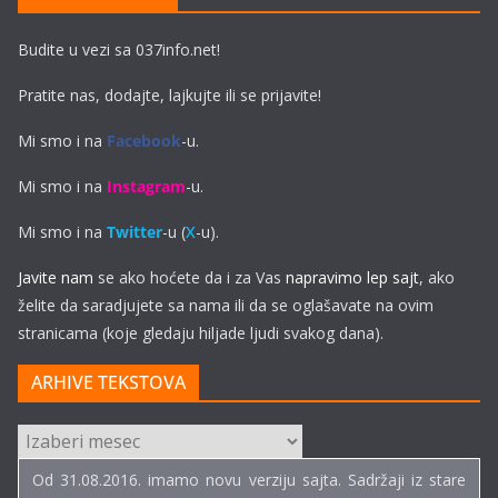
Budite u vezi sa 037info.net!
Pratite nas, dodajte, lajkujte ili se prijavite!
Mi smo i na
Facebook
-u.
Mi smo i na
Instagram
-u.
Mi smo i na
Twitter
-u (
X
-u).
Javite nam
se ako hoćete da i za Vas
napravimo lep sajt
, ako
želite da saradjujete sa nama ili da se oglašavate na ovim
stranicama (koje gledaju hiljade ljudi svakog dana).
ARHIVE TEKSTOVA
ARHIVE
TEKSTOVA
Od 31.08.2016. imamo novu verziju sajta. Sadržaji iz stare