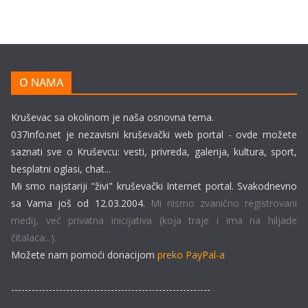
O NAMA
Kruševac sa okolinom je naša osnovna tema.
037info.net je nezavisni kruševački web portal - ovde možete
saznati sve o Kruševcu: vesti, privreda, galerija, kultura, sport,
besplatni oglasi, chat...
Mi smo najstariji "živi" kruševački Internet portal. Svakodnevno
sa Vama još od 12.03.2004.
Mi nismo zvanično registrovani
medij, već privatna inicijativa (koja traje i ima na hiljade
čitalaca...).
Možete nam pomoći donacijom
preko PayPal-a
----------------------------------------------------------