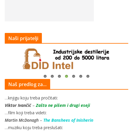
Naši prijatelji
Naš predlog za…
…knjigu koju treba pročitati:
Viktor Ivančić
–
Zašto ne pišem i drugi eseji
…film koji treba videti:
Martin McDonagh
–
The Banshees of Inisherin
…muziku koju treba preslušati: