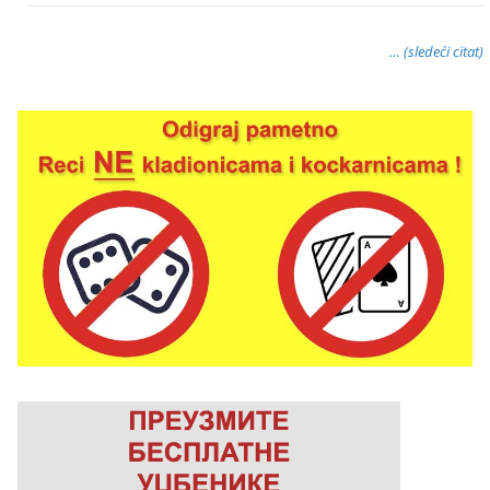
… (sledeći citat)