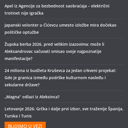
Apel iz Agencije za bezbednost saobraćaja – električni
trotinet nije igračka
Japanski volonter u Ćićevcu umesto izložbe mira dočekao
političke optužbe
Župska berba 2026. pred velikim izazovima: može li
Aleksandrovac sačuvati smisao svoje najpoznatije
manifestacije?
24 miliona iz budžeta Kruševca za jedan crkveni projekat:
Gde je granica između podrške kulturnom nasleđu i
sekularne države?
„Magna“ odlazi iz Aleksinca?
Letovanje 2026: Grčka i dalje prvi izbor, sve traženije Španija,
Turska i Tunis
BUDIMO U VEZI