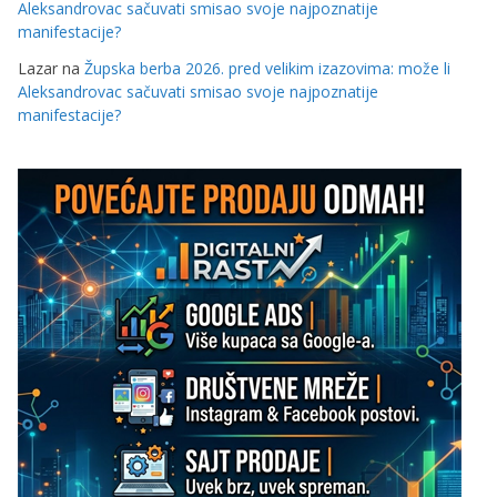
Aleksandrovac sačuvati smisao svoje najpoznatije
manifestacije?
Lazar
na
Župska berba 2026. pred velikim izazovima: može li
Aleksandrovac sačuvati smisao svoje najpoznatije
manifestacije?