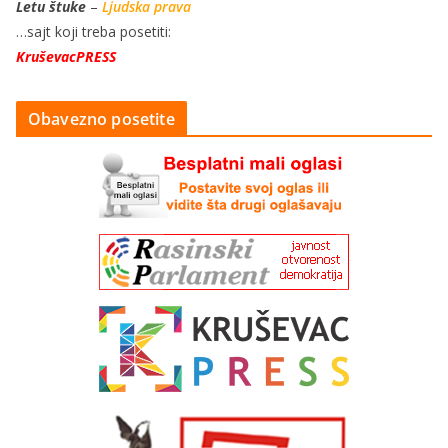
Letu štuke
–
Ljudska prava
…sajt koji treba posetiti:
KruševacPRESS
Obavezno posetite