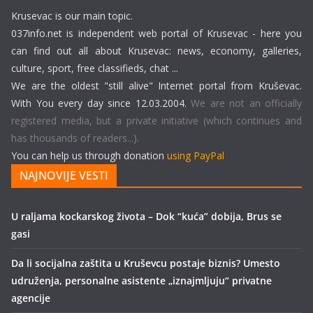
Krusevac is our main topic.
037info.net is independent web portal of Krusevac - here you
can find out all about Krusevac: news, economy, galleries,
culture, sport, free classifieds, chat ...
We are the oldest "still alive" Internet portal from Kruševac.
With You every day since 12.03.2004.
We are not an officially
registered media, but a private initiative (which continues and
has thousands of readers...).
You can help us through donation
using PayPal
NAJNOVIJE VESTI
U raljama kockarskog života – Dok “kuća” dobija, Brus se
gasi
Da li socijalna zaštita u Kruševcu postaje biznis? Umesto
udruženja, personalne asistente „iznajmljuju“ privatne
agencije