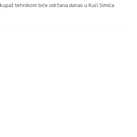
ekupaž tehnikom biće održana danas u Kući Simića.