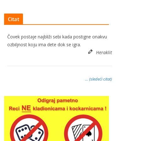
Citat
Čovek postaje najbliži sebi kada postigne onakvu
ozbiljnost koju ima dete dok se igra.
Heraklit
… (sledeći citat)