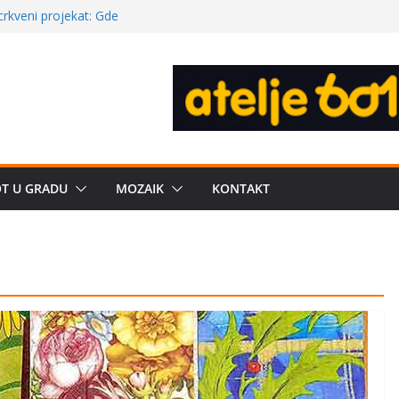
poznatije
crkveni projekat: Gde
leđu i sekularne
ve traženije Španija,
žbe mira dočekao
OT U GRADU
MOZAIK
KONTAKT