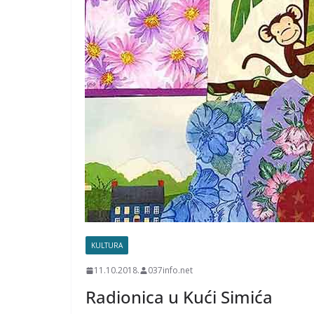
KULTURA
11.10.2018.
037info.net
Radionica u Kući Simića