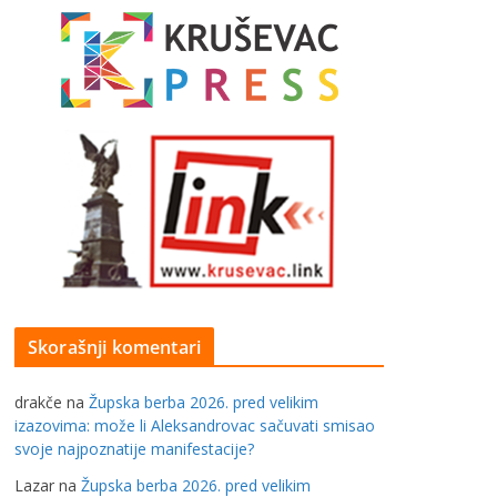
Skorašnji komentari
drakče
na
Župska berba 2026. pred velikim
izazovima: može li Aleksandrovac sačuvati smisao
svoje najpoznatije manifestacije?
Lazar
na
Župska berba 2026. pred velikim