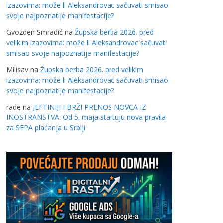
izazovima: može li Aleksandrovac sačuvati smisao
svoje najpoznatije manifestacije?
Gvozden Smradić
na
Župska berba 2026. pred
velikim izazovima: može li Aleksandrovac sačuvati
smisao svoje najpoznatije manifestacije?
Milisav
na
Župska berba 2026. pred velikim
izazovima: može li Aleksandrovac sačuvati smisao
svoje najpoznatije manifestacije?
rade
na
JEFTINIJI I BRŽI PRENOS NOVCA IZ
INOSTRANSTVA: Od 5. maja startuju nova pravila
za SEPA plaćanja u Srbiji