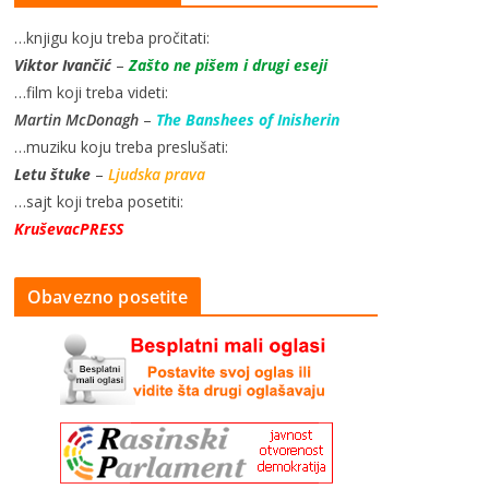
…knjigu koju treba pročitati:
Viktor Ivančić
–
Zašto ne pišem i drugi eseji
…film koji treba videti:
Martin McDonagh
–
The Banshees of Inisherin
…muziku koju treba preslušati:
Letu štuke
–
Ljudska prava
…sajt koji treba posetiti:
KruševacPRESS
Obavezno posetite