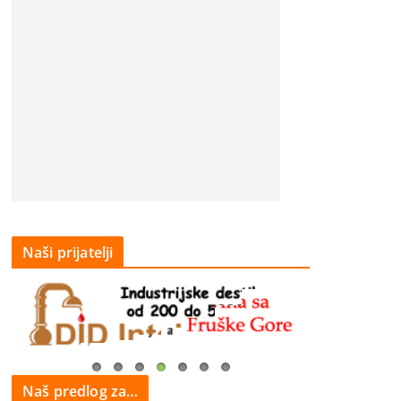
Naši prijatelji
Naš predlog za…