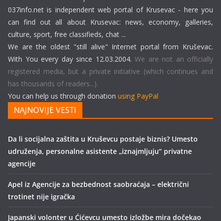
037info.net is independent web portal of Krusevac - here you
can find out all about Krusevac: news, economy, galleries,
culture, sport, free classifieds, chat ...
We are the oldest "still alive" Internet portal from Kruševac.
With You every day since 12.03.2004.
We are not an officially
registered media, but a private initiative (which continues and
has thousands of readers...).
You can help us through donation
using PayPal
NAJNOVIJE VESTI
Da li socijalna zaštita u Kruševcu postaje biznis? Umesto
udruženja, personalne asistente „iznajmljuju“ privatne
agencije
Apel iz Agencije za bezbednost saobraćaja – električni
trotinet nije igračka
Japanski volonter u Ćićevcu umesto izložbe mira dočekao