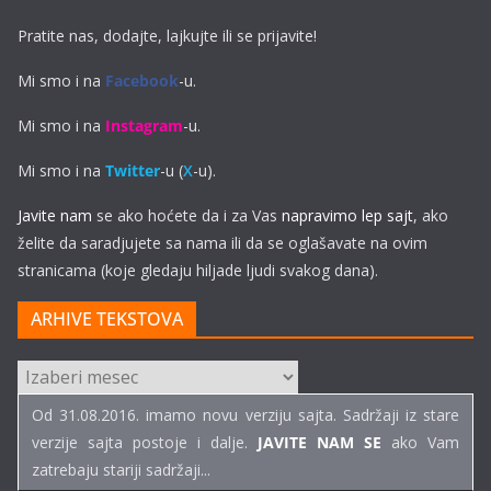
Pratite nas, dodajte, lajkujte ili se prijavite!
Mi smo i na
Facebook
-u.
Mi smo i na
Instagram
-u.
Mi smo i na
Twitter
-u (
X
-u).
Javite nam
se ako hoćete da i za Vas
napravimo lep sajt
, ako
želite da saradjujete sa nama ili da se oglašavate na ovim
stranicama (koje gledaju hiljade ljudi svakog dana).
ARHIVE TEKSTOVA
ARHIVE
TEKSTOVA
Od 31.08.2016. imamo novu verziju sajta. Sadržaji iz stare
verzije sajta postoje i dalje.
JAVITE NAM SE
ako Vam
zatrebaju stariji sadržaji...