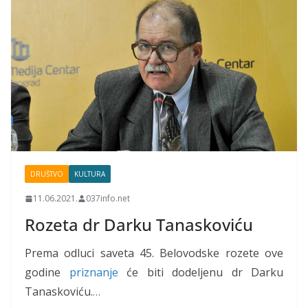
DRUŠTVO
KULTURA
11.06.2021.
037info.net
Rozeta dr Darku Tanaskoviću
Prema odluci saveta 45. Belovodske rozete ove
godine
priznanje
će biti dodeljenu dr Darku
Tanaskoviću.
…