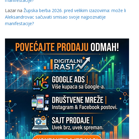
manifestacije?
Lazar
na
Župska berba 2026. pred velikim izazovima: može li
Aleksandrovac sačuvati smisao svoje najpoznatije
manifestacije?