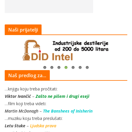
Naši prijatelji
Naš predlog za…
…knjigu koju treba pročitati:
Viktor Ivančić
–
Zašto ne pišem i drugi eseji
…film koji treba videti:
Martin McDonagh
–
The Banshees of Inisherin
…muziku koju treba preslušati:
Letu štuke
–
Ljudska prava