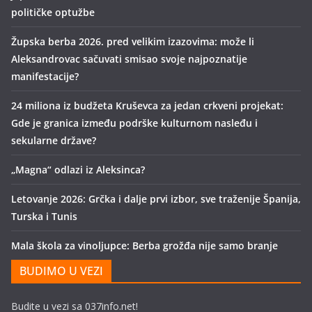
političke optužbe
Župska berba 2026. pred velikim izazovima: može li
Aleksandrovac sačuvati smisao svoje najpoznatije
manifestacije?
24 miliona iz budžeta Kruševca za jedan crkveni projekat:
Gde je granica između podrške kulturnom nasleđu i
sekularne države?
„Magna“ odlazi iz Aleksinca?
Letovanje 2026: Grčka i dalje prvi izbor, sve traženije Španija,
Turska i Tunis
Mala škola za vinoljupce: Berba grožđa nije samo branje
BUDIMO U VEZI
Budite u vezi sa 037info.net!