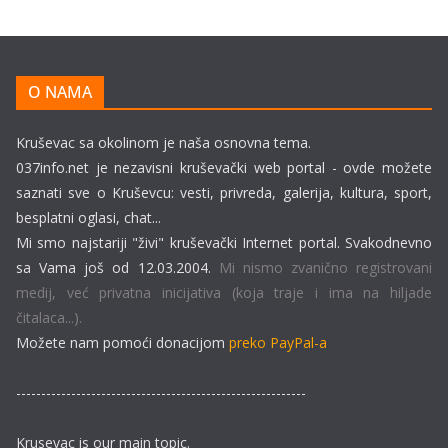
O NAMA
Kruševac sa okolinom je naša osnovna tema.
037info.net je nezavisni kruševački web portal - ovde možete
saznati sve o Kruševcu: vesti, privreda, galerija, kultura, sport,
besplatni oglasi, chat...
Mi smo najstariji "živi" kruševački Internet portal. Svakodnevno
sa Vama još od 12.03.2004.
Mi nismo zvanično registrovani
medij, već privatna inicijativa (koja traje i ima na hiljade
čitalaca...).
Možete nam pomoći donacijom
preko PayPal-a
----------------------------------------------------------
Krusevac is our main topic.