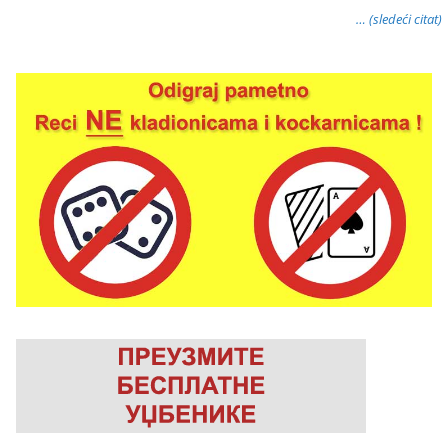
… (sledeći citat)