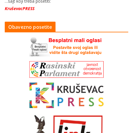
…sajt koji treba posetiti:
KruševacPRESS
Obavezno posetite