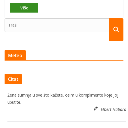
Meteo
Citat
Žena sumnja u sve što kažete, osim u komplimente koje joj
uputite.
Elbert Habard