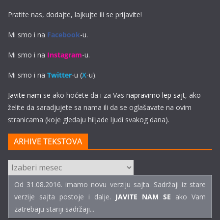
Pratite nas, dodajte, lajkujte ili se prijavite!
Mi smo i na
Facebook
-u.
Mi smo i na
Instagram
-u.
Mi smo i na
Twitter
-u (
X
-u).
Javite nam
se ako hoćete da i za Vas
napravimo lep sajt
, ako
želite da saradjujete sa nama ili da se oglašavate na ovim
stranicama (koje gledaju hiljade ljudi svakog dana).
ARHIVE TEKSTOVA
ARHIVE
TEKSTOVA
Od 31.08.2016. imamo novu verziju sajta. Sadržaji iz stare
verzije sajta postoje i dalje.
JAVITE NAM SE
ako Vam
zatrebaju stariji sadržaji...