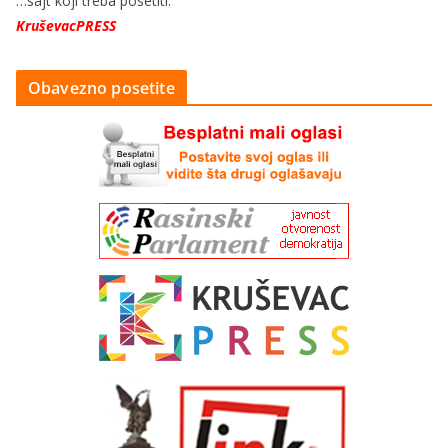
…sajt koji treba posetiti:
KruševacPRESS
Obavezno posetite