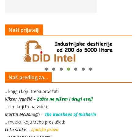
Naši prijatelji
Naš predlog za…
…knjigu koju treba pročitati:
Viktor Ivančić
–
Zašto ne pišem i drugi eseji
…film koji treba videti:
Martin McDonagh
–
The Banshees of Inisherin
…muziku koju treba preslušati:
Letu štuke
–
Ljudska prava