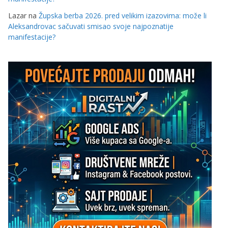
Lazar
na
Župska berba 2026. pred velikim izazovima: može li
Aleksandrovac sačuvati smisao svoje najpoznatije
manifestacije?