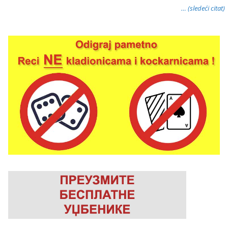
… (sledeći citat)