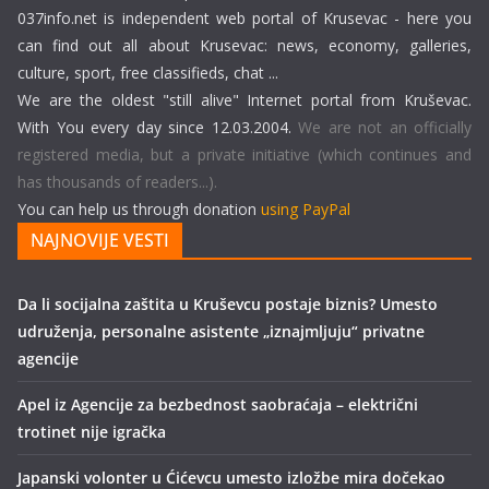
037info.net is independent web portal of Krusevac - here you
can find out all about Krusevac: news, economy, galleries,
culture, sport, free classifieds, chat ...
We are the oldest "still alive" Internet portal from Kruševac.
With You every day since 12.03.2004.
We are not an officially
registered media, but a private initiative (which continues and
has thousands of readers...).
You can help us through donation
using PayPal
NAJNOVIJE VESTI
Da li socijalna zaštita u Kruševcu postaje biznis? Umesto
udruženja, personalne asistente „iznajmljuju“ privatne
agencije
Apel iz Agencije za bezbednost saobraćaja – električni
trotinet nije igračka
Japanski volonter u Ćićevcu umesto izložbe mira dočekao