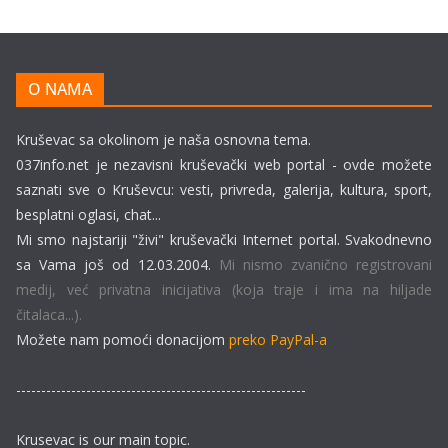
O NAMA
Kruševac sa okolinom je naša osnovna tema.
037info.net je nezavisni kruševački web portal - ovde možete
saznati sve o Kruševcu: vesti, privreda, galerija, kultura, sport,
besplatni oglasi, chat...
Mi smo najstariji "živi" kruševački Internet portal. Svakodnevno
sa Vama još od 12.03.2004.
Mi nismo zvanično registrovani
medij, već privatna inicijativa (koja traje i ima na hiljade
čitalaca...).
Možete nam pomoći donacijom
preko PayPal-a
----------------------------------------------------------
Krusevac is our main topic.