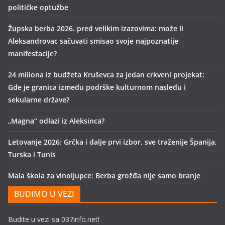
političke optužbe
Župska berba 2026. pred velikim izazovima: može li
Aleksandrovac sačuvati smisao svoje najpoznatije
manifestacije?
24 miliona iz budžeta Kruševca za jedan crkveni projekat:
Gde je granica između podrške kulturnom nasleđu i
sekularne države?
„Magna“ odlazi iz Aleksinca?
Letovanje 2026: Grčka i dalje prvi izbor, sve traženije Španija,
Turska i Tunis
Mala škola za vinoljupce: Berba grožđa nije samo branje
BUDIMO U VEZI
Budite u vezi sa 037info.net!