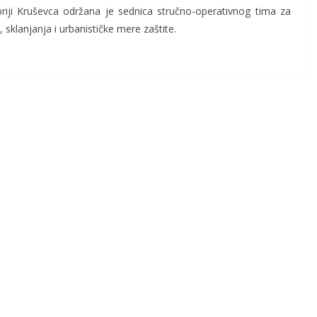
oriji Kruševca održana je sednica stručno-operativnog tima za
, sklanjanja i urbanističke mere zaštite.