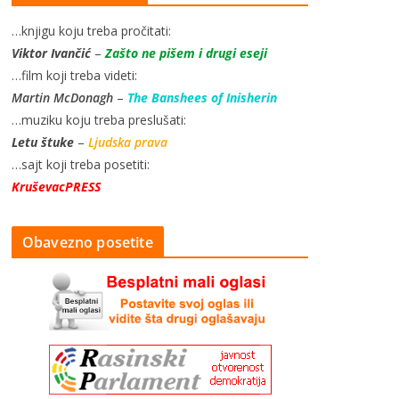
…knjigu koju treba pročitati:
Viktor Ivančić
–
Zašto ne pišem i drugi eseji
…film koji treba videti:
Martin McDonagh
–
The Banshees of Inisherin
…muziku koju treba preslušati:
Letu štuke
–
Ljudska prava
…sajt koji treba posetiti:
KruševacPRESS
Obavezno posetite