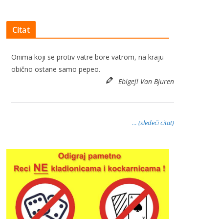
Citat
Onima koji se protiv vatre bore vatrom, na kraju
obično ostane samo pepeo.
Ebigejl Van Bjuren
… (sledeći citat)