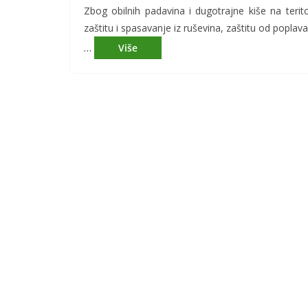
Zbog obilnih padavina i dugotrajne kiše na terit
zaštitu i spasavanje iz ruševina, zaštitu od poplava
…