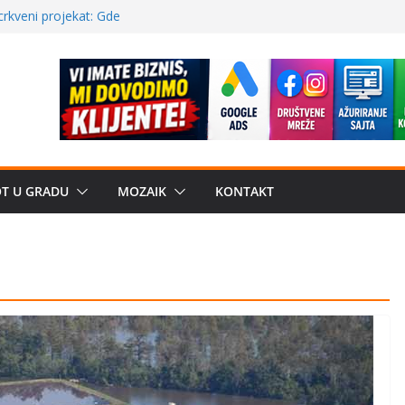
a: može li
poznatije
crkveni projekat: Gde
leđu i sekularne
ve traženije Španija,
žbe mira dočekao
OT U GRADU
MOZAIK
KONTAKT