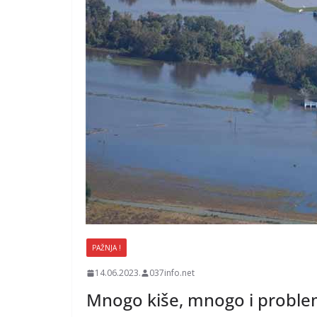
PAŽNJA !
14.06.2023.
037info.net
Mnogo kiše, mnogo i probl