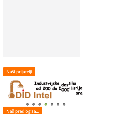
Naši prijatelji
Naš predlog za…