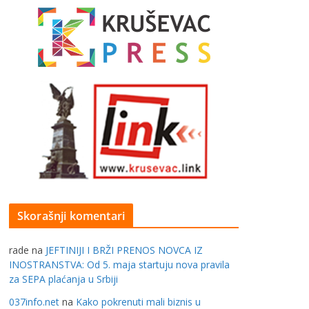
Skorašnji komentari
rade
na
JEFTINIJI I BRŽI PRENOS NOVCA IZ
INOSTRANSTVA: Od 5. maja startuju nova pravila
za SEPA plaćanja u Srbiji
037info.net
na
Kako pokrenuti mali biznis u