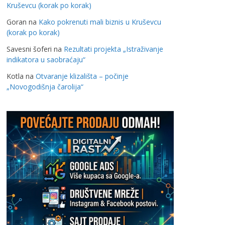
Kruševcu (korak po korak)
Goran
na
Kako pokrenuti mali biznis u Kruševcu
(korak po korak)
Savesni šoferi
na
Rezultati projekta „Istraživanje
indikatora u saobraćaju“
Kotla
na
Otvaranje klizališta – počinje
„Novogodišnja čarolija“