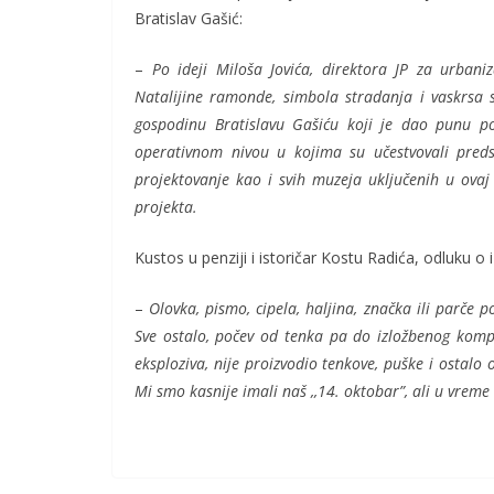
Bratislav Gašić:
–
Po ideji Miloša Jovića, direktora JP za urbani
Natalijine ramonde, simbola stradanja i vaskrsa
gospodinu Bratislavu Gašiću koji je dao punu po
operativnom nivou u kojima su učestvovali preds
projektovanje kao i svih muzeja uključenih u ovaj 
projekta.
Kustos u penziji i istoričar Kostu Radića, odluku o
–
Olovka, pismo, cipela, haljina, značka ili parče p
Sve ostalo, počev od tenka pa do izložbenog kompl
eksploziva, nije proizvodio tenkove, puške i ostalo 
Mi smo kasnije imali naš ,,14. oktobar”, ali u vreme