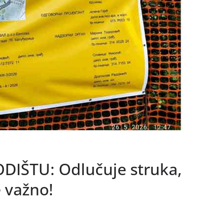
IŠTU: Odlučuje struka,
e važno!