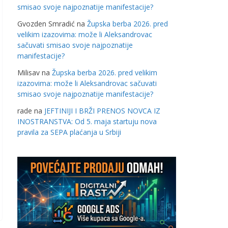
smisao svoje najpoznatije manifestacije?
Gvozden Smradić
na
Župska berba 2026. pred
velikim izazovima: može li Aleksandrovac
sačuvati smisao svoje najpoznatije
manifestacije?
Milisav
na
Župska berba 2026. pred velikim
izazovima: može li Aleksandrovac sačuvati
smisao svoje najpoznatije manifestacije?
rade
na
JEFTINIJI I BRŽI PRENOS NOVCA IZ
INOSTRANSTVA: Od 5. maja startuju nova
pravila za SEPA plaćanja u Srbiji