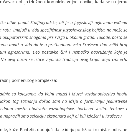
Kruševac dobija izložbeni kompleks vojne tehnike, kada se u njemu
like bitke poput Staljingradske, ali je u Jugoslaviji uglavnom vođena
ratu. Imajući u vidu specifičnost jugoslovenskog bojišta, ne može se
 sa okupatorskim snagama pre svega u okolini grada. Takođe, pošto se
amo imati u vidu da je u prethodnom veku Kruševac dao veliki broj
nim agresorima. Deo postavke čini i nemačko naoružanje koje je
 ovaj način se ističe vojnička tradicija ovog kraja, koja čini vrlo
izgradnji pomenutog kompleksa:
adnje sa kolegama, da Vojni muzej i Muzej vazduhoplovstva imaju
 Nakon tog saznanja došao sam na ideju o formiranju jedinstvene
a jednom mestu obuhvata vazduhoplove, borbena vozila, tenkove i
napravili smo selekciju eksponata koji bi bili izloženi u Kruševcu.
onde, kaže Pantelić, dodajući da je ideju podržao i ministar odbrane