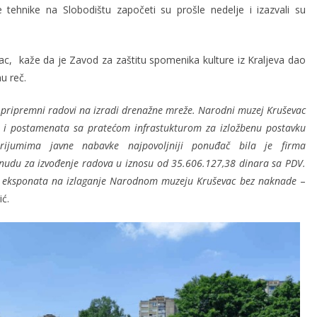
tehnike na Slobodištu započeti su prošle nedelje i izazvali su
ac, kaže da je Zavod za zaštitu spomenika kulture iz Kraljeva dao
u reč.
su pripremni radovi na izradi drenažne mreže. Narodni muzej Kruševac
a i postamenata sa pratećom infrastukturom za izložbenu postavku
erijumima javne nabavke najpovoljniji ponuđač bila je firma
onudu za izvođenje radova u iznosu od 35.606.127,38 dinara sa PDV.
4 eksponata na izlaganje Narodnom muzeju Kruševac bez naknade
–
ć.