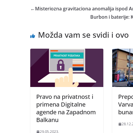
←
Misteriozna gravitaciona anomalija ispod A
Burbon i baterije:
Možda vam se svidi i ovo
Pravo na privatnost i
Prep
primena Digitalne
Varva
agende na Zapadnom
buna
Balkanu
28.12.
29.05.2023.