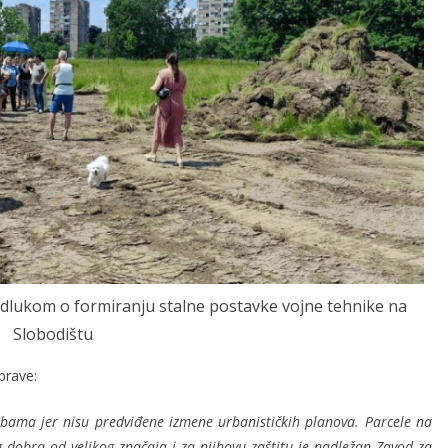
dlukom o formiranju stalne postavke vojne tehnike na
Slobodištu
prave:
bama jer nisu predviđene izmene urbanističkih planova. Parcele na
 dobra od velikog značaja i za njihovu zaštitu je nadležan Zavod za