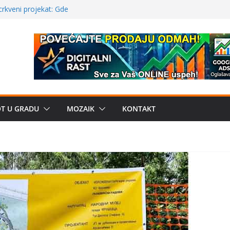
a: može li
poznatije
crkveni projekat: Gde
leđu i sekularne
ve traženije Španija,
žbe mira dočekao
OT U GRADU
MOZAIK
KONTAKT