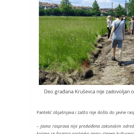
Deo građana Kruševca nije zadovoljan o
Pantelić objašnjava i zašto nije došlo do javne ras
–
Javna rasprava nije predviđena zakonskim odred
kojima se formira postavka imaju stepen kulturnog