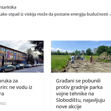
ntarktika
 Kako otpad iz viskija može da postane energija budućnosti
oruka za
Građani se pobunili
rin: ne vodu iz
protiv gradnje parka
ra
vojne tehnike na
Slobodištu, najavljuju
2022.
nove akcije