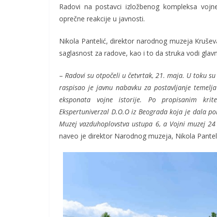
Radovi na postavci izložbenog kompleksa vojne 
oprečne reakcije u javnosti.
Nikola Pantelić, direktor narodnog muzeja Krušev
saglasnost za radove, kao i to da struka vodi glavn
–
Radovi su otpočeli u četvrtak, 21. maja. U toku 
raspisao je javnu nabavku za postavljanje temelj
eksponata vojne istorije. Po propisanim krit
Ekspertuniverzal D.O.O iz Beograda koja je dala p
Muzej vazduhoplovstva ustupa 6, a Vojni muzej 2
naveo je direktor Narodnog muzeja, Nikola Panteli