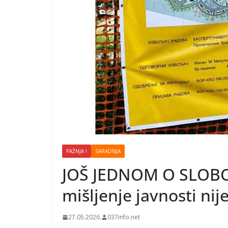
PAŽNJA !
SARADNJA
JOŠ JEDNOM O SLOBOD
mišljenje javnosti nij
27.05.2026.
037info.net