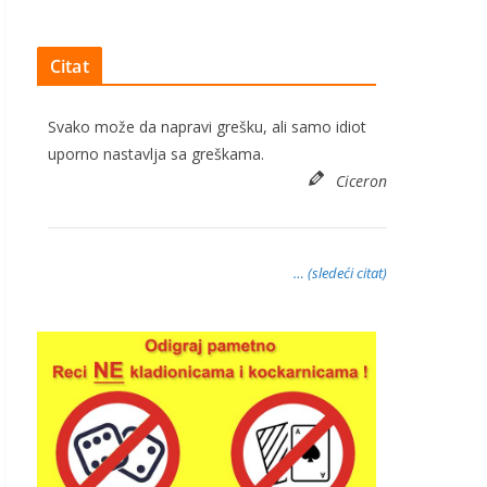
Citat
Svako može da napravi grešku, ali samo idiot
uporno nastavlja sa greškama.
Ciceron
… (sledeći citat)