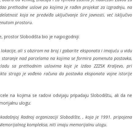
e dao prethodne uslove po kojima je rađen projekat za izgradnju, na
elatnost koja ne predviđa uključivanje šire javnosti, već isključivo
menutom prostoru.
 prostor Slobodišta bio je najpogodniji:
okacije, ali s obzirom na broj i gabarite eksponata i imajuću u vidu
a staranje nad parcelama na kojima se formira pomenuta postavka,
ladu sa prethodnim uslovima koje je izdao ZZZSK Kraljevo, pri
ekta strogo je vođeno računa da postavka eksponata vojne istorije
ele na kojima se radovi odvijaju pripadaju Slobodištu, ali da ne
orijalnu ulogu:
adašnjoj Radnoj organizaciji Slobodište, , koja je 1991. pripojena
Memorijalnog kompleksa, niti imaju memorijalnu ulogu.