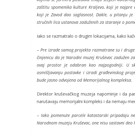
zaštitu spomenika kulture Kraljevo, koji je najpr
koji je Zavod dao saglasnost. Dakle, u pitanju je d
stručnih lica ustanova zaduženih za staranje o po
Iako se razmatralo o drugim lokacijama, kako kaže,
–
Pre izrade samog projekta razmatrane su i druge l
činjenicu da je Narodni muzej Kruševac zadužen z
ovaj prostor je odabran kao najpogodniji. U sk
osmišljavanju postavke i izradi građevinskog proj
bude jasno odvojena od Memorijalnog kompleksa.
Direktor kruševačkog muzeja napominje i da parc
narušavaju memorijalni kompleks i da nemaju mem
–
Iako pomenute parcele katastarski pripadaju nek
Narodnom muzeju Kruševac, one nisu sastavni deo 