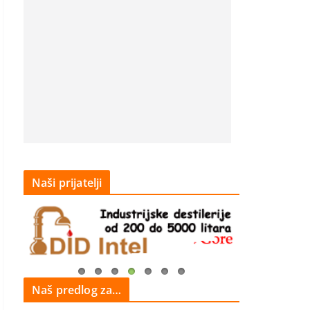
Naši prijatelji
Naš predlog za…