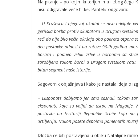
Na pitanje – po kojim kriterijumima i zbog čega 
nisu odigravale veće bitke, Pantelić odgovara:
–
U Kruševcu i njegovoj okolini se nisu odvijale ve
gerilska borba protiv okupatora u Drugom svetskom 
reći da nije bilo većih okršaja oba pokreta otpora
deo postavke odnosi i na ratove 90-ih godina, mor
boraca i podneo veliki žrtve u borbama sa stra
zarobljeno tokom borbi u Drugom svetskom ratu. Na
bitan segment naše istorije.
Sagovornik objašnjava i kako je nastala ideja o 
–
Eksponate dobijamo jer smo saznali, tokom sar
eksponate koje su voljni da ustpe na izlaganje.
postavke na teritoriji Republike Srbije koja n
artiljeriju. Nakon posete depoima pomenutih muzeja 
Izložba će biti postavljena u obliku Natalijine ram