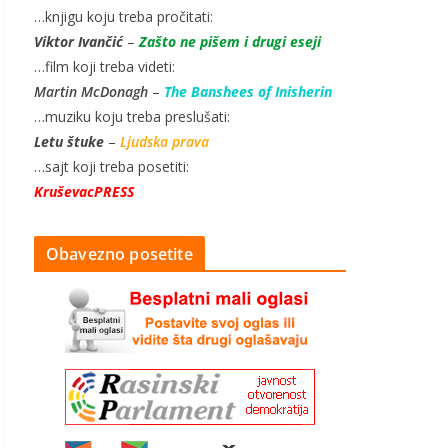
…knjigu koju treba pročitati:
Viktor Ivančić
–
Zašto ne pišem i drugi eseji
…film koji treba videti:
Martin McDonagh
–
The Banshees of Inisherin
…muziku koju treba preslušati:
Letu štuke
–
Ljudska prava
…sajt koji treba posetiti:
KruševacPRESS
Obavezno posetite