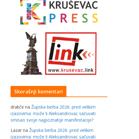
Skorašnji komentari
drakče
na
Župska berba 2026. pred velikim
izazovima: može li Aleksandrovac sačuvati
smisao svoje najpoznatije manifestacije?
Lazar
na
Župska berba 2026. pred velikim
izazovima: može li Aleksandrovac sačuvati