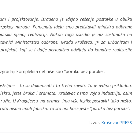
zam i projektovanje, izrađeno je idejno rešenje postavke u obliku
 srpskog naroda. Pomenutu ideju smo predstavili ministru odbrane
dršku njenoj realizaciji. Nakon toga usledio je niz sastanaka na
tavnici Ministarstva odbrane, Grada Kruševca, JP za urbanizam i
projekat, koji se i dalje periodično odvijaju do konačne realizacije
 izgradnji kompleksa definiše kao “poruku bez poruke”:
osteljine – to su dokumenti i to treba čuvati. To je jedino prikladno.
eksa, jeste bruka i sramota. Kruševac nema vojnu industriju, osim
oružje. U Kragujevcu, na primer, ima više logike postaviti tako nešto.
 rata nismo imali fabriku. To što oni hoće jeste “poruka bez poruke”.
Izvor:
KruševacPRESS