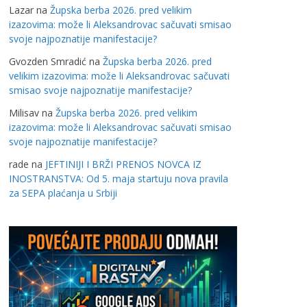
Lazar
na
Župska berba 2026. pred velikim
izazovima: može li Aleksandrovac sačuvati smisao
svoje najpoznatije manifestacije?
Gvozden Smradić
na
Župska berba 2026. pred
velikim izazovima: može li Aleksandrovac sačuvati
smisao svoje najpoznatije manifestacije?
Milisav
na
Župska berba 2026. pred velikim
izazovima: može li Aleksandrovac sačuvati smisao
svoje najpoznatije manifestacije?
rade
na
JEFTINIJI I BRŽI PRENOS NOVCA IZ
INOSTRANSTVA: Od 5. maja startuju nova pravila
za SEPA plaćanja u Srbiji