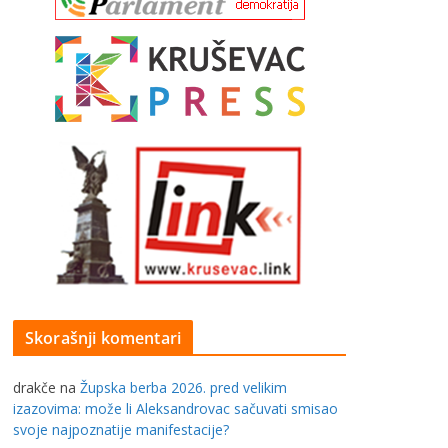
Skorašnji komentari
drakče
na
Župska berba 2026. pred velikim
izazovima: može li Aleksandrovac sačuvati smisao
svoje najpoznatije manifestacije?