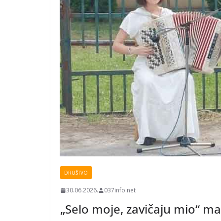
DRUŠTVO
30.06.2026.
037info.net
„Selo moje, zavičaju mio“ man