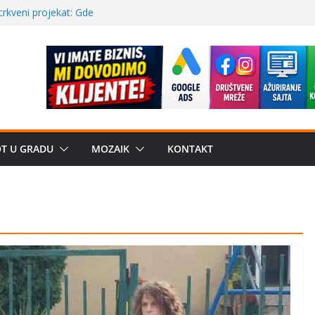
a: može li
poznatije
crkveni projekat: Gde
leđu i sekularne
ve traženije Španija,
žbe mira dočekao
OT U GRADU
MOZAIK
KONTAKT