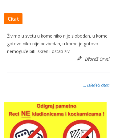
Citat
Živimo u svetu u kome niko nije slobodan, u kome
gotovo niko nije bezbedan, u kome je gotovo
nemoguće biti iskren i ostati živ.
Džordž Orvel
… (sledeći citat)