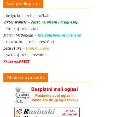
Naš predlog za…
…knjigu koju treba pročitati:
Viktor Ivančić
–
Zašto ne pišem i drugi eseji
…film koji treba videti:
Martin McDonagh
–
The Banshees of Inisherin
…muziku koju treba preslušati:
Letu štuke
–
Ljudska prava
…sajt koji treba posetiti:
KruševacPRESS
Obavezno posetite