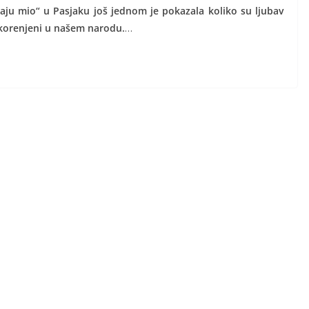
aju mio“ u Pasjaku još jednom je pokazala koliko su ljubav
 ukorenjeni u našem narodu.
…