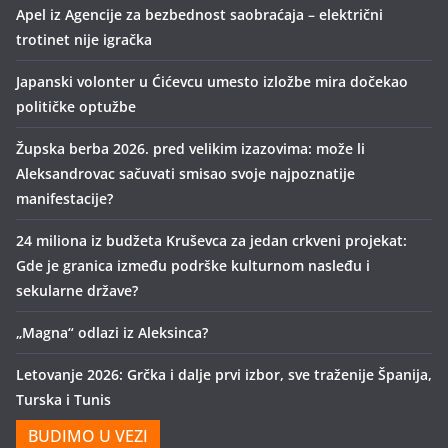
Apel iz Agencije za bezbednost saobraćaja – električni
trotinet nije igračka
Japanski volonter u Ćićevcu umesto izložbe mira dočekao
političke optužbe
Župska berba 2026. pred velikim izazovima: može li
Aleksandrovac sačuvati smisao svoje najpoznatije
manifestacije?
24 miliona iz budžeta Kruševca za jedan crkveni projekat:
Gde je granica između podrške kulturnom nasleđu i
sekularne države?
„Magna“ odlazi iz Aleksinca?
Letovanje 2026: Grčka i dalje prvi izbor, sve traženije Španija,
Turska i Tunis
BUDIMO U VEZI