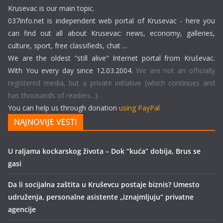
Krusevac is our main topic.
037info.net is independent web portal of Krusevac - here you
can find out all about Krusevac: news, economy, galleries,
culture, sport, free classifieds, chat ...
We are the oldest "still alive" Internet portal from Kruševac.
With You every day since 12.03.2004.
We are not an officially
registered media, but a private initiative (which continues and
has thousands of readers...).
You can help us through donation
using PayPal
NAJNOVIJE VESTI
U raljama kockarskog života – Dok “kuća” dobija, Brus se
gasi
Da li socijalna zaštita u Kruševcu postaje biznis? Umesto
udruženja, personalne asistente „iznajmljuju“ privatne
agencije