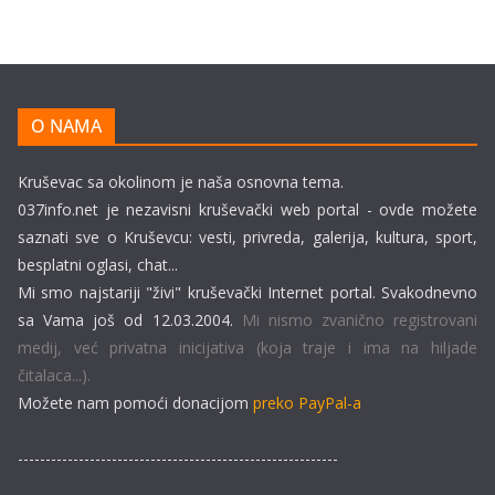
O NAMA
Kruševac sa okolinom je naša osnovna tema.
037info.net je nezavisni kruševački web portal - ovde možete
saznati sve o Kruševcu: vesti, privreda, galerija, kultura, sport,
besplatni oglasi, chat...
Mi smo najstariji "živi" kruševački Internet portal. Svakodnevno
sa Vama još od 12.03.2004.
Mi nismo zvanično registrovani
medij, već privatna inicijativa (koja traje i ima na hiljade
čitalaca...).
Možete nam pomoći donacijom
preko PayPal-a
----------------------------------------------------------