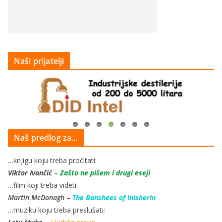
Naši prijatelji
Naš predlog za…
…knjigu koju treba pročitati:
Viktor Ivančić
–
Zašto ne pišem i drugi eseji
…film koji treba videti:
Martin McDonagh
–
The Banshees of Inisherin
…muziku koju treba preslušati: