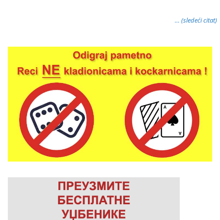
… (sledeći citat)