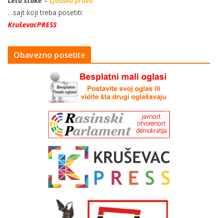
Letu štuke
–
Ljudska prava
…sajt koji treba posetiti:
KruševacPRESS
Obavezno posetite