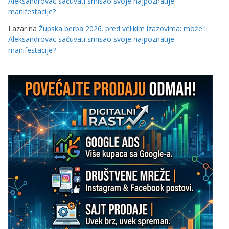
Aleksandrovac sačuvati smisao svoje najpoznatije
manifestacije?
Lazar
na
Župska berba 2026. pred velikim izazovima: može li
Aleksandrovac sačuvati smisao svoje najpoznatije
manifestacije?