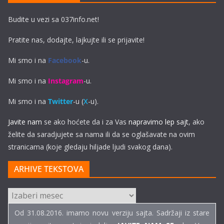
Budite u vezi sa 037info.net!
Pratite nas, dodajte, lajkujte ili se prijavite!
Mi smo i na
Facebook
-u.
Mi smo i na
Instagram
-u.
Mi smo i na
Twitter
-u (
X
-u).
Javite nam
se ako hoćete da i za Vas
napravimo lep sajt
, ako
želite da saradjujete sa nama ili da se oglašavate na ovim
stranicama (koje gledaju hiljade ljudi svakog dana).
ARHIVE TEKSTOVA
ARHIVE
TEKSTOVA
Od 31.08.2016. imamo novu verziju sajta. Sadržaji iz stare