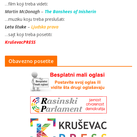
…film koji treba videti:
Martin McDonagh
–
The Banshees of Inisherin
…muziku koju treba preslušati:
Letu štuke
–
Ljudska prava
…sajt koji treba posetiti:
KruševacPRESS
Obavezno posetite