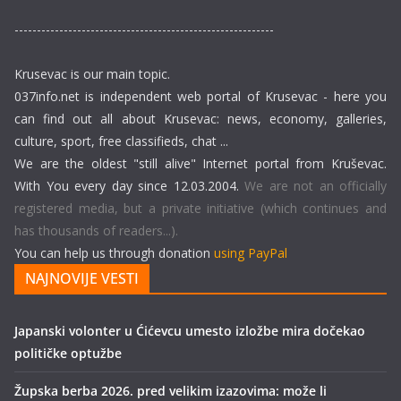
----------------------------------------------------------
Krusevac is our main topic.
037info.net is independent web portal of Krusevac - here you
can find out all about Krusevac: news, economy, galleries,
culture, sport, free classifieds, chat ...
We are the oldest "still alive" Internet portal from Kruševac.
With You every day since 12.03.2004.
We are not an officially
registered media, but a private initiative (which continues and
has thousands of readers...).
You can help us through donation
using PayPal
NAJNOVIJE VESTI
Japanski volonter u Ćićevcu umesto izložbe mira dočekao
političke optužbe
Župska berba 2026. pred velikim izazovima: može li