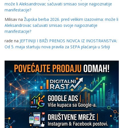
može li Aleksandrovac sačuvati smisao svoje najpoznatije
manifestacije?
Milisav
na
Župska berba 2026. pred velikim izazovima: može li
Aleksandrovac sačuvati smisao svoje najpoznatije
manifestacije?
rade
na
JEFTINIJI I BRŽI PRENOS NOVCA IZ INOSTRANSTVA:
Od 5. maja startuju nova pravila za SEPA plaćanja u Srbiji