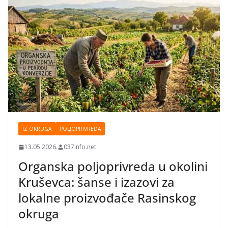
IZ OKRUGA
POLJOPRIVREDA
13.05.2026.
037info.net
Organska poljoprivreda u okolini
Kruševca: šanse i izazovi za
lokalne proizvođače Rasinskog
okruga