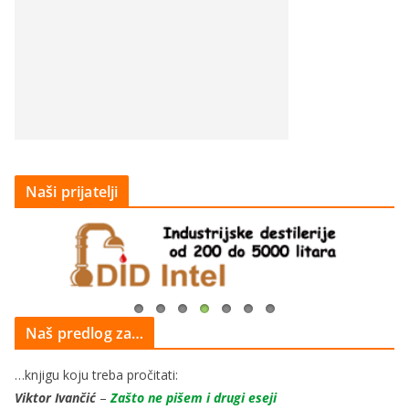
Naši prijatelji
Naš predlog za…
…knjigu koju treba pročitati:
Viktor Ivančić
–
Zašto ne pišem i drugi eseji