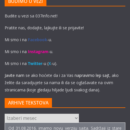
BUDIMO U VEZI
Budite u vezi sa 037info.net!
Pratite nas, dodajte, lajkujte ili se prijavite!
Mi smo i na
Facebook
-u.
Mi smo i na
Instagram
-u.
Mi smo i na
Twitter
-u (
X
-u).
Javite nam
se ako hoćete da i za Vas
napravimo lep sajt
, ako
želite da saradjujete sa nama ili da se oglašavate na ovim
stranicama (koje gledaju hiljade ljudi svakog dana).
ARHIVE TEKSTOVA
ARHIVE
TEKSTOVA
Od 31.08.2016. imamo novu verziju sajta. Sadržaji iz stare