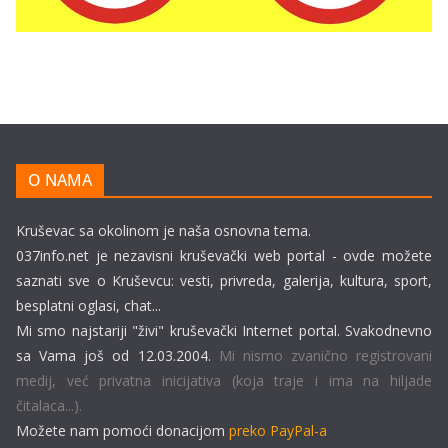
O NAMA
Kruševac sa okolinom je naša osnovna tema.
037info.net je nezavisni kruševački web portal - ovde možete
saznati sve o Kruševcu: vesti, privreda, galerija, kultura, sport,
besplatni oglasi, chat...
Mi smo najstariji "živi" kruševački Internet portal. Svakodnevno
sa Vama još od 12.03.2004.
Mi nismo zvanično registrovani
medij, već privatna inicijativa (koja traje i ima na hiljade
čitalaca...).
Možete nam pomoći donacijom
preko PayPal-a