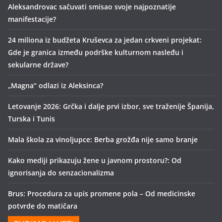
Aleksandrovac sačuvati smisao svoje najpoznatije
manifestacije?
24 miliona iz budžeta Kruševca za jedan crkveni projekat:
Gde je granica između podrške kulturnom nasleđu i
sekularne države?
„Magna“ odlazi iz Aleksinca?
Letovanje 2026: Grčka i dalje prvi izbor, sve traženije Španija,
Turska i Tunis
Mala škola za vinoljupce: Berba grožđa nije samo branje
Kako mediji prikazuju žene u javnom prostoru?: Od
ignorisanja do senzacionalizma
Brus: Procedura za upis promene pola – Od medicinske
potvrde do matičara