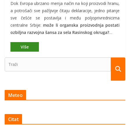
Dok Evropa ubrzano menja način na koji proizvodi hranu,
a potrošači sve pažljivije čitaju deklaracije, jedno pitanje
sve češće se postavlja i među poljoprivrednicima
centralne Srbije:
može li organska proizvodnja postati
ozbiljna razvojna šansa za sela Rasinskog okruga?
…
Meteo
Citat