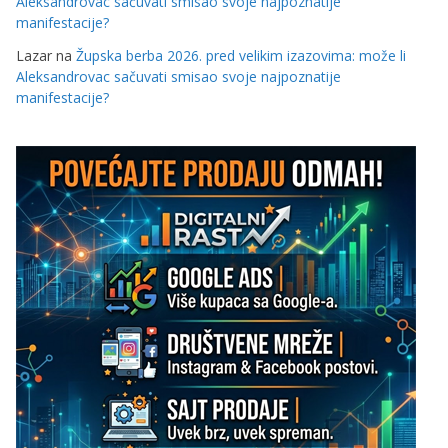
Aleksandrovac sačuvati smisao svoje najpoznatije
manifestacije?
Lazar
na
Župska berba 2026. pred velikim izazovima: može li
Aleksandrovac sačuvati smisao svoje najpoznatije
manifestacije?