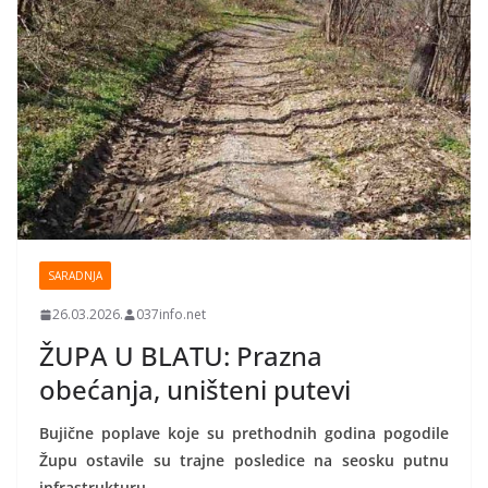
SARADNJA
26.03.2026.
037info.net
ŽUPA U BLATU: Prazna
obećanja, uništeni putevi
Bujične poplave koje su prethodnih godina pogodile
Župu ostavile su trajne posledice na seosku putnu
infrastrukturu.
…