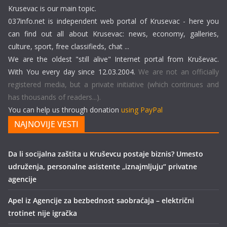
Krusevac is our main topic.
037info.net is independent web portal of Krusevac - here you
can find out all about Krusevac: news, economy, galleries,
culture, sport, free classifieds, chat ...
We are the oldest "still alive" Internet portal from Kruševac.
With You every day since 12.03.2004.
We are not an officially
registered media, but a private initiative (which continues and
has thousands of readers...).
You can help us through donation
using PayPal
NAJNOVIJE VESTI
Da li socijalna zaštita u Kruševcu postaje biznis? Umesto
udruženja, personalne asistente „iznajmljuju“ privatne
agencije
Apel iz Agencije za bezbednost saobraćaja – električni
trotinet nije igračka