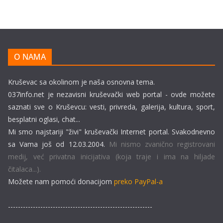
O NAMA
Kruševac sa okolinom je naša osnovna tema.
037info.net je nezavisni kruševački web portal - ovde možete
saznati sve o Kruševcu: vesti, privreda, galerija, kultura, sport,
besplatni oglasi, chat...
Mi smo najstariji "živi" kruševački Internet portal. Svakodnevno
sa Vama još od 12.03.2004.
Mi nismo zvanično registrovani
medij, već privatna inicijativa (koja traje i ima na hiljade
čitalaca...).
Možete nam pomoći donacijom
preko PayPal-a
----------------------------------------------------------