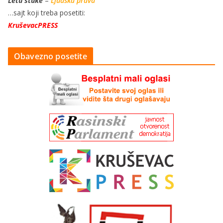
Letu štuke
–
Ljudska prava
…sajt koji treba posetiti:
KruševacPRESS
Obavezno posetite