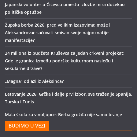
Japanski volonter u Ćićevcu umesto izložbe mira dočekao
političke optužbe
Župska berba 2026. pred velikim izazovima: može li
Aleksandrovac sačuvati smisao svoje najpoznatije
manifestacije?
24 miliona iz budžeta Kruševca za jedan crkveni projekat:
Gde je granica između podrške kulturnom nasleđu i
sekularne države?
„Magna“ odlazi iz Aleksinca?
Letovanje 2026: Grčka i dalje prvi izbor, sve traženije Španija,
Turska i Tunis
Mala škola za vinoljupce: Berba grožđa nije samo branje
BUDIMO U VEZI