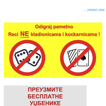
… (sledeći citat)