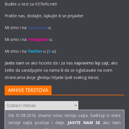
Budite u vezi sa 037info.net!
Pratite nas, dodajte, lajkujte ili se prijavite!
Mi smo i na
Facebook
-u.
Mi smo i na
Instagram
-u.
Mi smo i na
Twitter
-u (
X
-u).
Javite nam
se ako hoćete da i za Vas
napravimo lep sajt
, ako
želite da saradjujete sa nama ili da se oglašavate na ovim
stranicama (koje gledaju hiljade ljudi svakog dana).
ARHIVE TEKSTOVA
ARHIVE
TEKSTOVA
Od 31.08.2016. imamo novu verziju sajta. Sadržaji iz stare
verzije sajta postoje i dalje.
JAVITE NAM SE
ako Vam