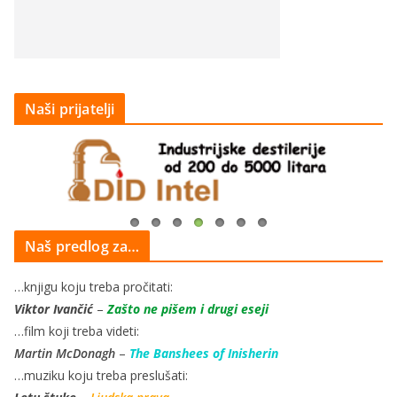
Naši prijatelji
Naš predlog za…
…knjigu koju treba pročitati:
Viktor Ivančić
–
Zašto ne pišem i drugi eseji
…film koji treba videti:
Martin McDonagh
–
The Banshees of Inisherin
…muziku koju treba preslušati: