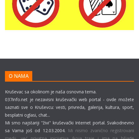
O NAMA
Kruševac sa okolinom je naša osnovna tema.
037info.net je nezavisni kruševački web portal - ovde možete
saznati sve o Kruševcu: vesti, privreda, galerija, kultura, sport,
besplatni oglasi, chat...
Mi smo najstariji "živi" kruševački Internet portal. Svakodnevno
sa Vama još od 12.03.2004.
Mi nismo zvanično registrovani
medij, već privatna inicijativa (koja traje i ima na hiljade