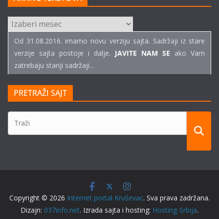
ARHIVE
TEKSTOVA
Od 31.08.2016. imamo novu verziju sajta. Sadržaji iz stare
verzije sajta postoje i dalje.
JAVITE NAM SE
ako Vam
zatrebaju stariji sadržaji...
PRETRAŽI SAJT
Copyright © 2026
Internet portal Kruševac
. Sva prava zadržana.
Dizajn:
037info.net
. Izrada sajta i hosting:
Hosting-Srbija
.