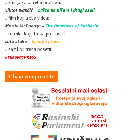
…knjigu koju treba pročitati:
Viktor Ivančić
–
Zašto ne pišem i drugi eseji
…film koji treba videti:
Martin McDonagh
–
The Banshees of Inisherin
…muziku koju treba preslušati:
Letu štuke
–
Ljudska prava
…sajt koji treba posetiti:
KruševacPRESS
Obavezno posetite