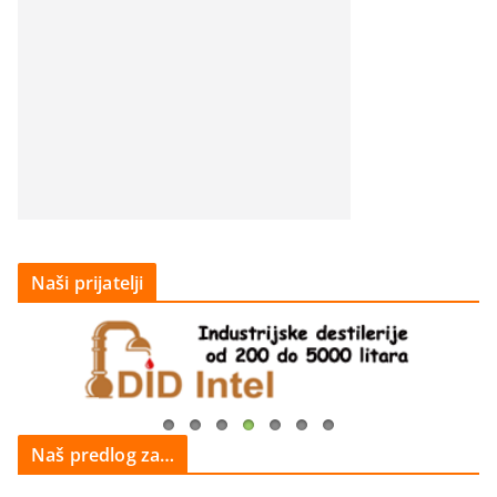
Naši prijatelji
Naš predlog za…