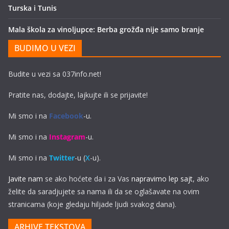
Turska i Tunis
Mala škola za vinoljupce: Berba grožđa nije samo branje
BUDIMO U VEZI
Budite u vezi sa 037info.net!
Pratite nas, dodajte, lajkujte ili se prijavite!
Mi smo i na
Facebook
-u.
Mi smo i na
Instagram
-u.
Mi smo i na
Twitter
-u (
X
-u).
Javite nam
se ako hoćete da i za Vas
napravimo lep sajt
, ako
želite da saradjujete sa nama ili da se oglašavate na ovim
stranicama (koje gledaju hiljade ljudi svakog dana).
ARHIVE TEKSTOVA