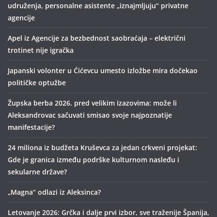
udruženja, personalne asistente „iznajmljuju“ privatne
agencije
Apel iz Agencije za bezbednost saobraćaja – električni
trotinet nije igračka
Japanski volonter u Ćićevcu umesto izložbe mira dočekao
političke optužbe
Župska berba 2026. pred velikim izazovima: može li
Aleksandrovac sačuvati smisao svoje najpoznatije
manifestacije?
24 miliona iz budžeta Kruševca za jedan crkveni projekat:
Gde je granica između podrške kulturnom nasleđu i
sekularne države?
„Magna“ odlazi iz Aleksinca?
Letovanje 2026: Grčka i dalje prvi izbor, sve traženije Španija,