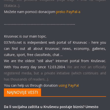
čitalaca...).
Možete nam pomoći donacijom
preko PayPal-a
----------------------------------------------------------
Krusevac is our main topic.
037info.net is independent web portal of Krusevac - here you
can find out all about Krusevac: news, economy, galleries,
culture, sport, free classifieds, chat ...
We are the oldest "still alive" Internet portal from Kruševac.
With You every day since 12.03.2004.
We are not an officially
registered media, but a private initiative (which continues and
has thousands of readers...).
You can help us through donation
using PayPal
NAJNOVIJE VESTI
Da li socijalna zaštita u Kruševcu postaje biznis? Umesto