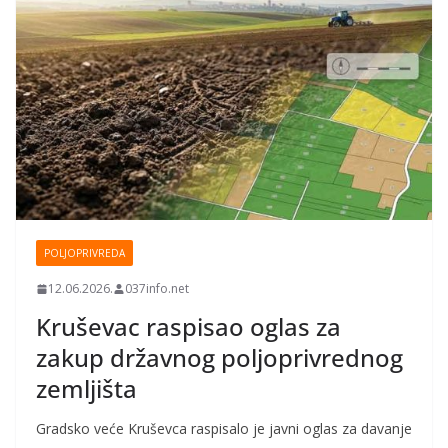
POLJOPRIVREDA
12.06.2026.
037info.net
Kruševac raspisao oglas za
zakup državnog poljoprivrednog
zemljišta
Gradsko veće Kruševca raspisalo je javni oglas za davanje