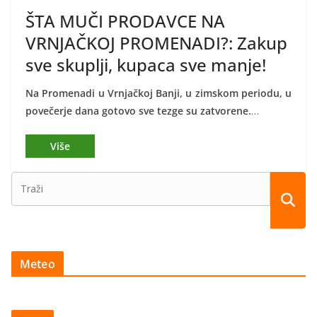
ŠTA MUČI PRODAVCE NA
VRNJAČKOJ PROMENADI?: Zakup
sve skuplji, kupaca sve manje!
Na Promenadi u Vrnjačkoj Banji, u zimskom periodu, u
povečerje dana gotovo sve tezge su zatvorene.
…
Meteo