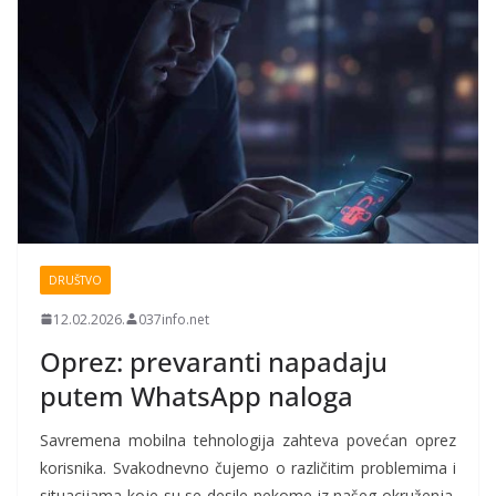
DRUŠTVO
12.02.2026.
037info.net
Oprez: prevaranti napadaju
putem WhatsApp naloga
Savremena mobilna tehnologija zahteva povećan oprez
korisnika. Svakodnevno čujemo o različitim problemima i
situacijama koje su se desile nekome iz našeg okruženja.