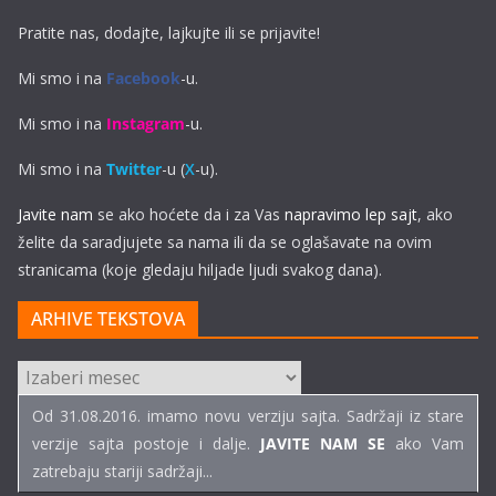
Pratite nas, dodajte, lajkujte ili se prijavite!
Mi smo i na
Facebook
-u.
Mi smo i na
Instagram
-u.
Mi smo i na
Twitter
-u (
X
-u).
Javite nam
se ako hoćete da i za Vas
napravimo lep sajt
, ako
želite da saradjujete sa nama ili da se oglašavate na ovim
stranicama (koje gledaju hiljade ljudi svakog dana).
ARHIVE TEKSTOVA
ARHIVE
TEKSTOVA
Od 31.08.2016. imamo novu verziju sajta. Sadržaji iz stare
verzije sajta postoje i dalje.
JAVITE NAM SE
ako Vam
zatrebaju stariji sadržaji...