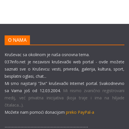
O NAMA
Kruševac sa okolinom je naša osnovna tema.
037info.net je nezavisni kruševački web portal - ovde možete
saznati sve o Kruševcu: vesti, privreda, galerija, kultura, sport,
besplatni oglasi, chat...
Mi smo najstariji "živi" kruševački Internet portal. Svakodnevno
sa Vama još od 12.03.2004.
Mi nismo zvanično registrovani
medij, već privatna inicijativa (koja traje i ima na hiljade
čitalaca...).
Možete nam pomoći donacijom
preko PayPal-a
----------------------------------------------------------