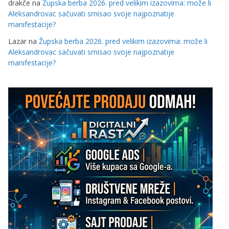
drakče
na
Župska berba 2026. pred velikim izazovima: može li
Aleksandrovac sačuvati smisao svoje najpoznatije
manifestacije?
Lazar
na
Župska berba 2026. pred velikim izazovima: može li
Aleksandrovac sačuvati smisao svoje najpoznatije
manifestacije?