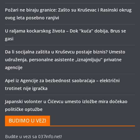
Požari ne biraju granice: Zašto su Kruševac i Rasinski okrug
ovog leta posebno ranjivi
U raljama kockarskog života – Dok “kuća” dobija, Brus se
gasi
Da li socijalna zaštita u Kruševcu postaje biznis? Umesto
udruženja, personalne asistente „iznajmljuju“ privatne
agencije
Apel iz Agencije za bezbednost saobraćaja – električni
trotinet nije igračka
Japanski volonter u Ćićevcu umesto izložbe mira dočekao
političke optužbe
BUDIMO U VEZI
Budite u vezi sa 037info.net!