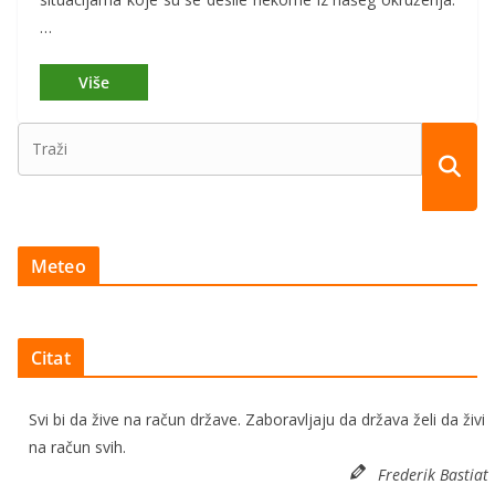
…
Meteo
Citat
Svi bi da žive na račun države. Zaboravljaju da država želi da živi
na račun svih.
Frederik Bastiat