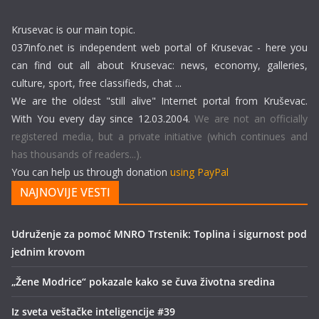
Krusevac is our main topic.
037info.net is independent web portal of Krusevac - here you
can find out all about Krusevac: news, economy, galleries,
culture, sport, free classifieds, chat ...
We are the oldest "still alive" Internet portal from Kruševac.
With You every day since 12.03.2004.
We are not an officially
registered media, but a private initiative (which continues and
has thousands of readers...).
You can help us through donation
using PayPal
NAJNOVIJE VESTI
Udruženje za pomoć MNRO Trstenik: Toplina i sigurnost pod
jednim krovom
„Žene Modrice“ pokazale kako se čuva životna sredina
Iz sveta veštačke inteligencije #39