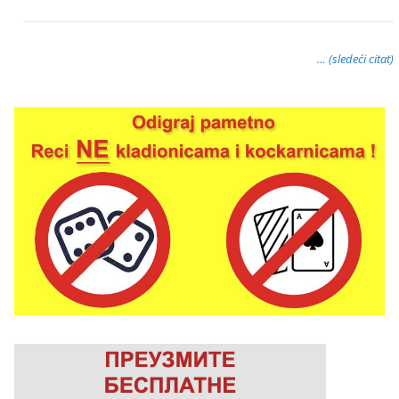
… (sledeći citat)