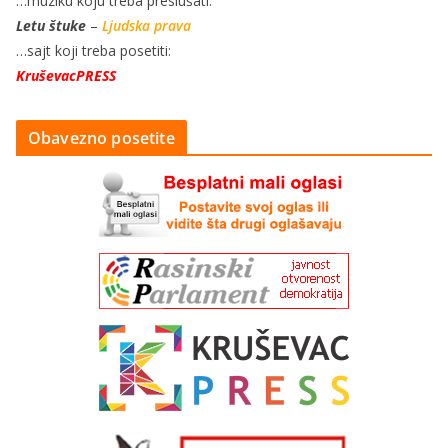
…muziku koju treba preslušati:
Letu štuke
–
Ljudska prava
…sajt koji treba posetiti:
KruševacPRESS
Obavezno posetite