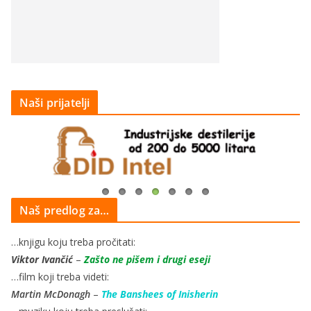
Naši prijatelji
Naš predlog za…
…knjigu koju treba pročitati:
Viktor Ivančić
–
Zašto ne pišem i drugi eseji
…film koji treba videti:
Martin McDonagh
–
The Banshees of Inisherin