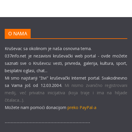
O NAMA
Kruševac sa okolinom je naša osnovna tema.
037info.net je nezavisni kruševački web portal - ovde možete
saznati sve o Kruševcu: vesti, privreda, galerija, kultura, sport,
besplatni oglasi, chat...
Mi smo najstariji "živi" kruševački Internet portal. Svakodnevno
sa Vama još od 12.03.2004.
Mi nismo zvanično registrovani
medij, već privatna inicijativa (koja traje i ima na hiljade
čitalaca...).
Možete nam pomoći donacijom
preko PayPal-a
----------------------------------------------------------