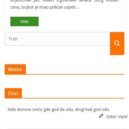
cena, bojkot je imao priličan uspeh.…
Meteo
Citat
Neki donose sreću gde god da odu, drugi kad god odu.
Oskar Vajld