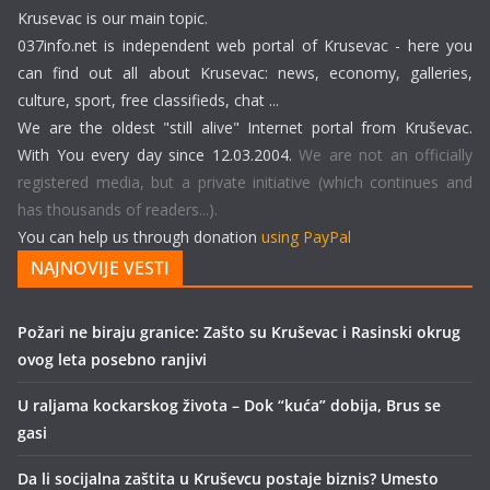
Krusevac is our main topic.
037info.net is independent web portal of Krusevac - here you
can find out all about Krusevac: news, economy, galleries,
culture, sport, free classifieds, chat ...
We are the oldest "still alive" Internet portal from Kruševac.
With You every day since 12.03.2004.
We are not an officially
registered media, but a private initiative (which continues and
has thousands of readers...).
You can help us through donation
using PayPal
NAJNOVIJE VESTI
Požari ne biraju granice: Zašto su Kruševac i Rasinski okrug
ovog leta posebno ranjivi
U raljama kockarskog života – Dok “kuća” dobija, Brus se
gasi
Da li socijalna zaštita u Kruševcu postaje biznis? Umesto