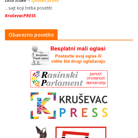
Letu štuke
–
Ljudska prava
…sajt koji treba posetiti:
KruševacPRESS
Obavezno posetite