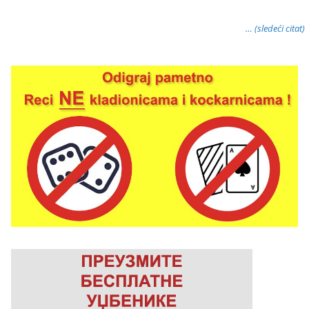
… (sledeći citat)