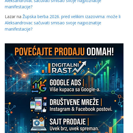
Aleksandrovac sačuvati smisao svoje najpoznatije
manifestacije?
Lazar
na
Župska berba 2026. pred velikim izazovima: može li
Aleksandrovac sačuvati smisao svoje najpoznatije
manifestacije?