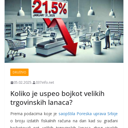
DRUŠTVO
05.02.2025.
037info.net
Koliko je uspeo bojkot velikih
trgovinskih lanaca?
Prema podacima koje je
saopštila Poreska uprava Srbije
o broju izdatih fiskalnih računa na dan kad su građani
bojkotovali pet velikih trgovinskih lanaca zbog visokih