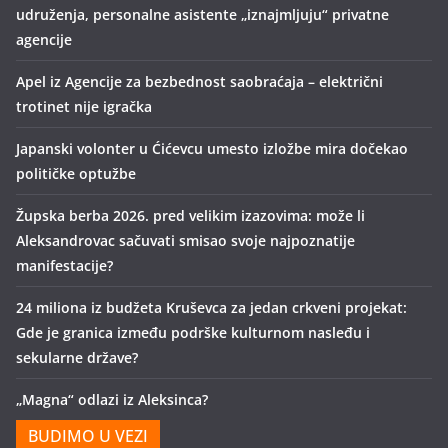
udruženja, personalne asistente „iznajmljuju“ privatne
agencije
Apel iz Agencije za bezbednost saobraćaja – električni
trotinet nije igračka
Japanski volonter u Ćićevcu umesto izložbe mira dočekao
političke optužbe
Župska berba 2026. pred velikim izazovima: može li
Aleksandrovac sačuvati smisao svoje najpoznatije
manifestacije?
24 miliona iz budžeta Kruševca za jedan crkveni projekat:
Gde je granica između podrške kulturnom nasleđu i
sekularne države?
„Magna“ odlazi iz Aleksinca?
BUDIMO U VEZI