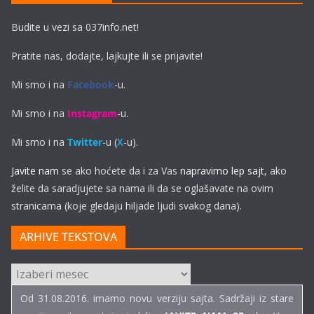
Budite u vezi sa 037info.net!
Pratite nas, dodajte, lajkujte ili se prijavite!
Mi smo i na
Facebook
-u.
Mi smo i na
Instagram
-u.
Mi smo i na
Twitter
-u (
X
-u).
Javite nam
se ako hoćete da i za Vas
napravimo lep sajt
, ako
želite da saradjujete sa nama ili da se oglašavate na ovim
stranicama (koje gledaju hiljade ljudi svakog dana).
ARHIVE TEKSTOVA
ARHIVE
TEKSTOVA
Od 31.08.2016. imamo novu verziju sajta. Sadržaji iz stare