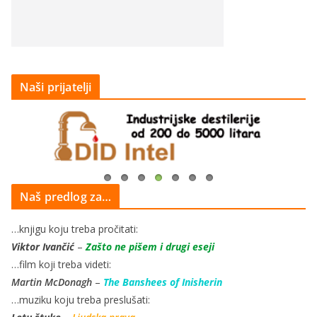
Naši prijatelji
Naš predlog za…
…knjigu koju treba pročitati:
Viktor Ivančić
–
Zašto ne pišem i drugi eseji
…film koji treba videti:
Martin McDonagh
–
The Banshees of Inisherin
…muziku koju treba preslušati: