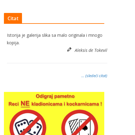
Citat
Istorija je galerija slika sa malo originala i mnogo
kopija.
Aleksis de Tokevil
… (sledeći citat)