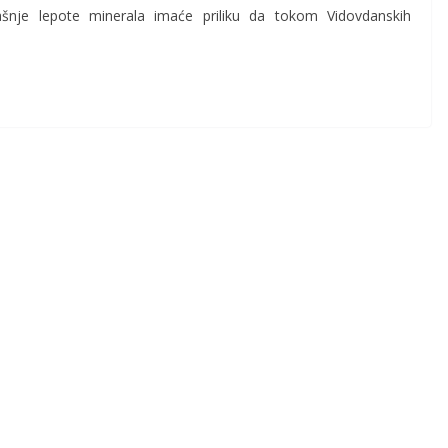
idašnje lepote minerala imaće priliku da tokom Vidovdanskih