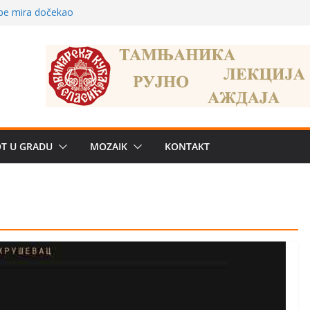
žbe mira dočekao
a: može li
poznatije
crkveni projekat: Gde
leđu i sekularne
e biznis? Umesto
OT U GRADU
MOZAIK
KONTAKT
uju“ privatne