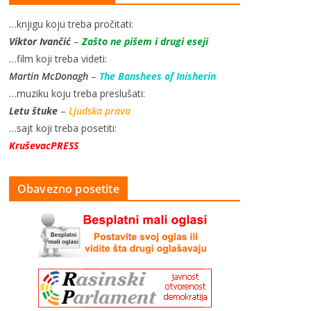
…knjigu koju treba pročitati:
Viktor Ivančić
–
Zašto ne pišem i drugi eseji
…film koji treba videti:
Martin McDonagh
–
The Banshees of Inisherin
…muziku koju treba preslušati:
Letu štuke
–
Ljudska prava
…sajt koji treba posetiti:
KruševacPRESS
Obavezno posetite