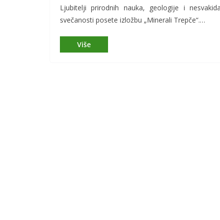
Ljubitelji prirodnih nauka, geologije i nesvak
svečanosti posete izložbu „Minerali Trepče“.…