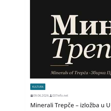
KULTURA
09.06.2026.
037info.net
Minerali Trepče – izložba u U