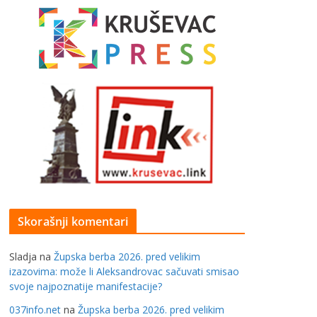
Skorašnji komentari
Sladja
na
Župska berba 2026. pred velikim
izazovima: može li Aleksandrovac sačuvati smisao
svoje najpoznatije manifestacije?
037info.net
na
Župska berba 2026. pred velikim