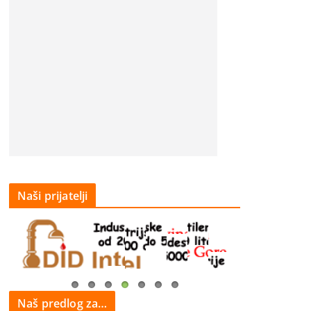
Naši prijatelji
Naš predlog za…