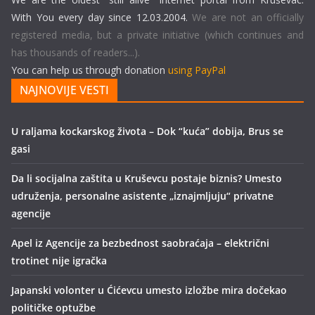
With You every day since 12.03.2004.
We are not an officially
registered media, but a private initiative (which continues and
has thousands of readers...).
You can help us through donation
using PayPal
NAJNOVIJE VESTI
U raljama kockarskog života – Dok “kuća” dobija, Brus se
gasi
Da li socijalna zaštita u Kruševcu postaje biznis? Umesto
udruženja, personalne asistente „iznajmljuju“ privatne
agencije
Apel iz Agencije za bezbednost saobraćaja – električni
trotinet nije igračka
Japanski volonter u Ćićevcu umesto izložbe mira dočekao
političke optužbe