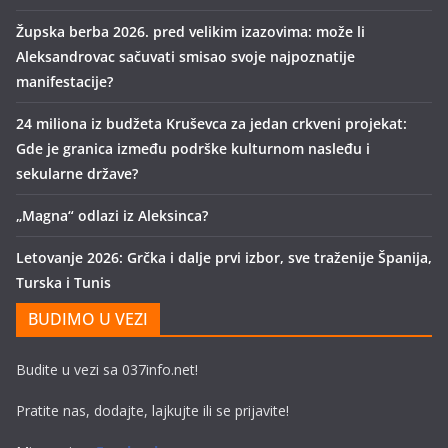
Župska berba 2026. pred velikim izazovima: može li
Aleksandrovac sačuvati smisao svoje najpoznatije
manifestacije?
24 miliona iz budžeta Kruševca za jedan crkveni projekat:
Gde je granica između podrške kulturnom nasleđu i
sekularne države?
„Magna“ odlazi iz Aleksinca?
Letovanje 2026: Grčka i dalje prvi izbor, sve traženije Španija,
Turska i Tunis
BUDIMO U VEZI
Budite u vezi sa 037info.net!
Pratite nas, dodajte, lajkujte ili se prijavite!