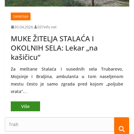
SARADNJA
30.04.2026.
037info.net
MUKE ŽITELJA STALAĆA I
OKOLNIH SELA: Lekar „na
kašičicu“
Za meštane Stalaća i susednih sela Trubarevo,
Mojsinje i Braljina, ambulanta u tom naseljenom
mestu često je samo zgrada pred kojom „poljube
vrata“.
…