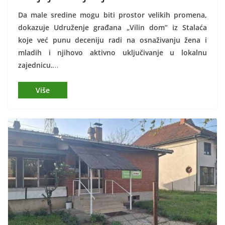
Da male sredine mogu biti prostor velikih promena,
dokazuje Udruženje građana „Vilin dom” iz Stalaća
koje ve
ć punu deceniju
radi na osnaživanju žena i
mladih i njihovo aktivno uključivanje u lokalnu
zajednicu.
…