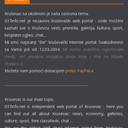
Kruševac sa okolinom je naša osnovna tema.
037info.net je nezavisni kruševački web portal - ovde možete
saznati sve o Kruševcu: vesti, privreda, galerija, kultura, sport,
besplatni oglasi, chat...
Mi smo najstariji "živi" kruševački Internet portal. Svakodnevno
sa Vama još od 12.03.2004.
Mi nismo zvanično registrovani
medij, već privatna inicijativa (koja traje i ima na hiljade
čitalaca...).
Možete nam pomoći donacijom
preko PayPal-a
----------------------------------------------------------
Krusevac is our main topic.
037info.net is independent web portal of Krusevac - here you
can find out all about Krusevac: news, economy, galleries,
culture, sport, free classifieds, chat ...
We are the oldest "still alive" Internet portal from Kruševac.