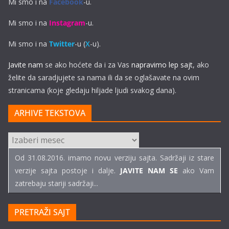
Mi smo i na
Facebook
-u.
Mi smo i na
Instagram
-u.
Mi smo i na
Twitter
-u (
X
-u).
Javite nam
se ako hoćete da i za Vas
napravimo lep sajt
, ako
želite da saradjujete sa nama ili da se oglašavate na ovim
stranicama (koje gledaju hiljade ljudi svakog dana).
ARHIVE TEKSTOVA
ARHIVE
TEKSTOVA
Od 31.08.2016. imamo novu verziju sajta. Sadržaji iz stare
verzije sajta postoje i dalje.
JAVITE NAM SE
ako Vam
zatrebaju stariji sadržaji...
PRETRAŽI SAJT