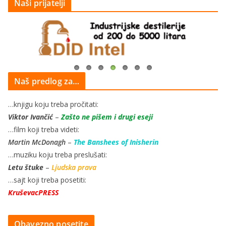
Naši prijatelji
Naš predlog za…
…knjigu koju treba pročitati:
Viktor Ivančić
–
Zašto ne pišem i drugi eseji
…film koji treba videti:
Martin McDonagh
–
The Banshees of Inisherin
…muziku koju treba preslušati:
Letu štuke
–
Ljudska prava
…sajt koji treba posetiti:
KruševacPRESS
Obavezno posetite