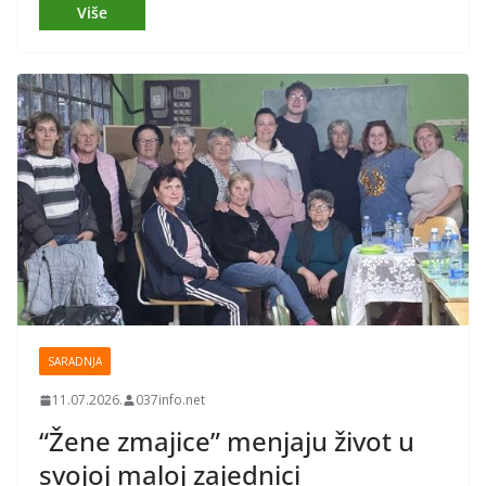
SARADNJA
11.07.2026.
037info.net
“Žene zmajice” menjaju život u
svojoj maloj zajednici