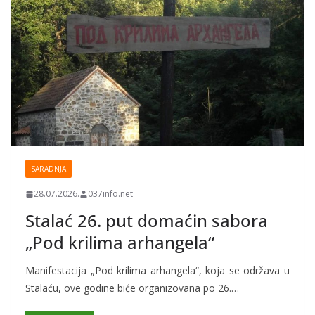
SARADNJA
28.07.2026.
037info.net
Stalać 26. put domaćin sabora
„Pod krilima arhangela“
Manifestacija „Pod krilima arhangela“, koja se održava u
Stalaću, ove godine biće organizovana po 26.…