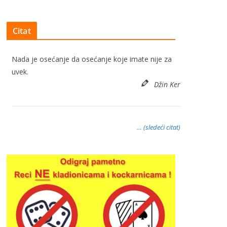
Citat
Nada je osećanje da osećanje koje imate nije za
uvek.
Džin Ker
… (sledeći citat)