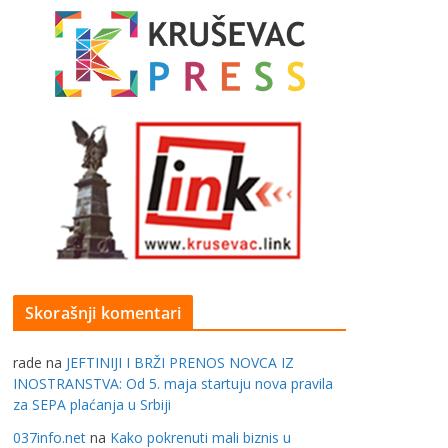
Skorašnji komentari
rade
na
JEFTINIJI I BRŽI PRENOS NOVCA IZ
INOSTRANSTVA: Od 5. maja startuju nova pravila
za SEPA plaćanja u Srbiji
037info.net
na
Kako pokrenuti mali biznis u