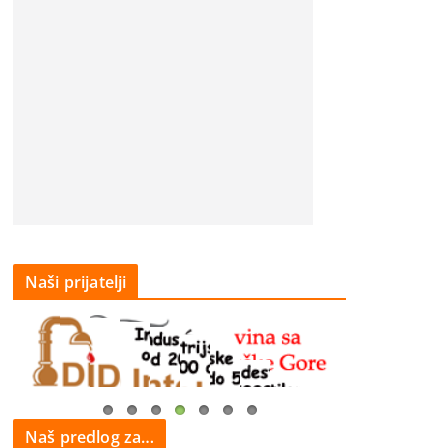
Naši prijatelji
Naš predlog za…