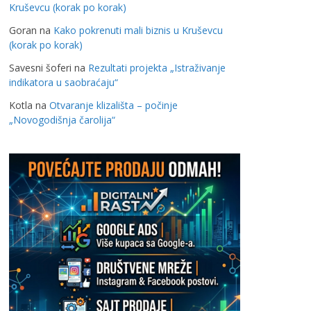
Kruševcu (korak po korak)
Goran
na
Kako pokrenuti mali biznis u Kruševcu
(korak po korak)
Savesni šoferi
na
Rezultati projekta „Istraživanje
indikatora u saobraćaju“
Kotla
na
Otvaranje klizališta – počinje
„Novogodišnja čarolija“