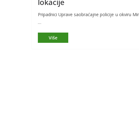
lokacije
Pripadnici Uprave saobraćajne policije u okviru
Min
…