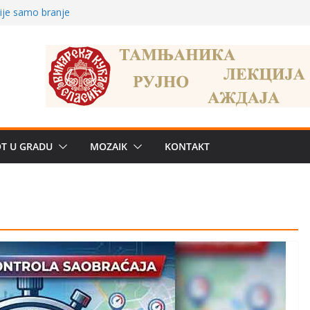
nije samo branje
storu?: Od
 Od medicinske
OT U GRADU
MOZAIK
KONTAKT