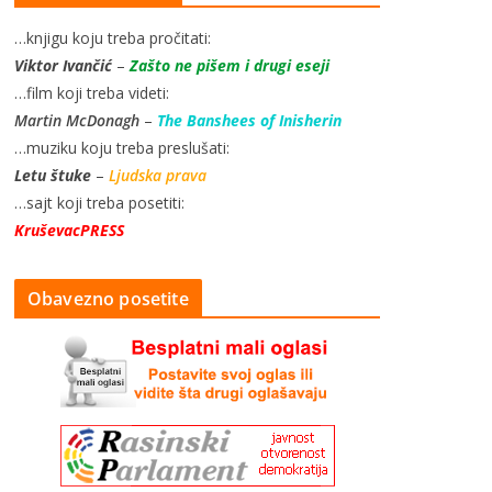
…knjigu koju treba pročitati:
Viktor Ivančić
–
Zašto ne pišem i drugi eseji
…film koji treba videti:
Martin McDonagh
–
The Banshees of Inisherin
…muziku koju treba preslušati:
Letu štuke
–
Ljudska prava
…sajt koji treba posetiti:
KruševacPRESS
Obavezno posetite