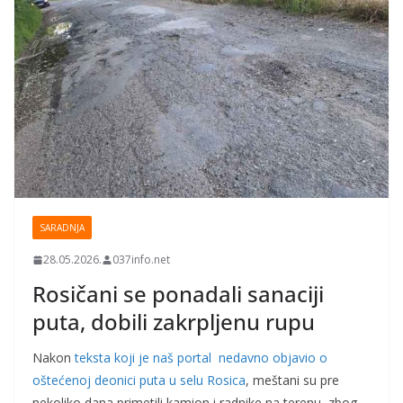
SARADNJA
28.05.2026.
037info.net
Rosičani se ponadali sanaciji
puta, dobili zakrpljenu rupu
Nakon
teksta koji je naš portal nedavno objavio o
oštećenoj deonici puta u selu Rosica
, meštani su pre
nekoliko dana primetili kamion i radnike na terenu, zbog