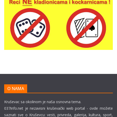
O NAMA
Kruševac sa okolinom je naša osnovna tema.
037info.net je nezavisni kruševački web portal - ovde možete
saznati sve o Kruševcu: vesti, privreda, galerija, kultura, sport,