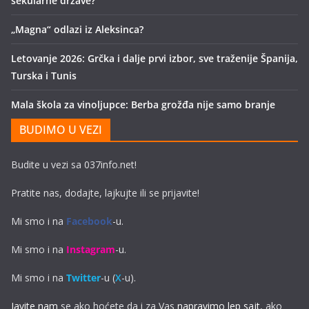
sekularne države?
„Magna“ odlazi iz Aleksinca?
Letovanje 2026: Grčka i dalje prvi izbor, sve traženije Španija,
Turska i Tunis
Mala škola za vinoljupce: Berba grožđa nije samo branje
BUDIMO U VEZI
Budite u vezi sa 037info.net!
Pratite nas, dodajte, lajkujte ili se prijavite!
Mi smo i na
Facebook
-u.
Mi smo i na
Instagram
-u.
Mi smo i na
Twitter
-u (
X
-u).
Javite nam
se ako hoćete da i za Vas
napravimo lep sajt
, ako