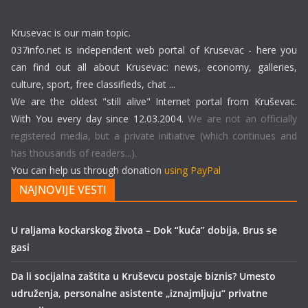
Krusevac is our main topic.
037info.net is independent web portal of Krusevac - here you
can find out all about Krusevac: news, economy, galleries,
culture, sport, free classifieds, chat ...
We are the oldest "still alive" Internet portal from Kruševac.
With You every day since 12.03.2004.
We are not an officially
registered media, but a private initiative (which continues and
has thousands of readers...).
You can help us through donation
using PayPal
NAJNOVIJE VESTI
U raljama kockarskog života – Dok “kuća” dobija, Brus se
gasi
Da li socijalna zaštita u Kruševcu postaje biznis? Umesto
udruženja, personalne asistente „iznajmljuju“ privatne