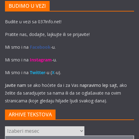
BUDIMO U VEZI
Budite u vezi sa 037info.net!
Pratite nas, dodajte, lajkujte ili se prijavite!
Mi smo i na
Facebook
-u.
Mi smo i na
Instagram
-u.
Mi smo i na
Twitter
-u (
X
-u).
Javite nam
se ako hoćete da i za Vas
napravimo lep sajt
, ako
želite da saradjujete sa nama ili da se oglašavate na ovim
stranicama (koje gledaju hiljade ljudi svakog dana).
ARHIVE TEKSTOVA
ARHIVE
TEKSTOVA