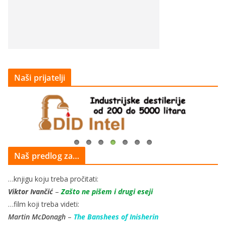
Naši prijatelji
Naš predlog za…
…knjigu koju treba pročitati:
Viktor Ivančić
–
Zašto ne pišem i drugi eseji
…film koji treba videti:
Martin McDonagh
–
The Banshees of Inisherin