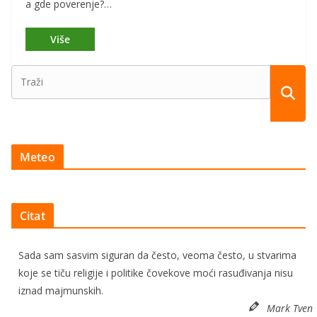
a gde poverenje?…
Meteo
Citat
Sada sam sasvim siguran da često, veoma često, u stvarima
koje se tiču religije i politike čovekove moći rasuđivanja nisu
iznad majmunskih.
Mark Tven