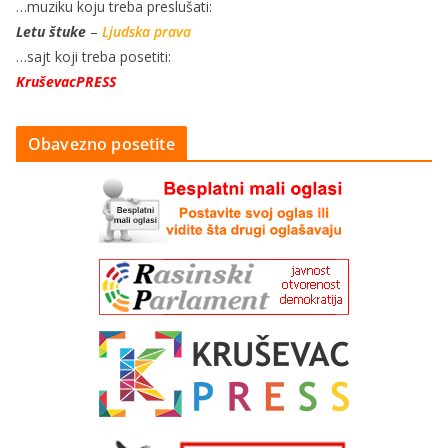
…muziku koju treba preslušati:
Letu štuke
–
Ljudska prava
…sajt koji treba posetiti:
KruševacPRESS
Obavezno posetite