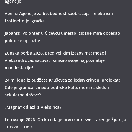
agencije
Apel iz Agencije za bezbednost saobraćaja – električni
trotinet nije igračka
Japanski volonter u Ćićevcu umesto izložbe mira dočekao
političke optužbe
Župska berba 2026. pred velikim izazovima: može li
Aleksandrovac sačuvati smisao svoje najpoznatije
manifestacije?
24 miliona iz budžeta Kruševca za jedan crkveni projekat:
Gde je granica između podrške kulturnom nasleđu i
sekularne države?
„Magna“ odlazi iz Aleksinca?
Letovanje 2026: Grčka i dalje prvi izbor, sve traženije Španija,
Turska i Tunis