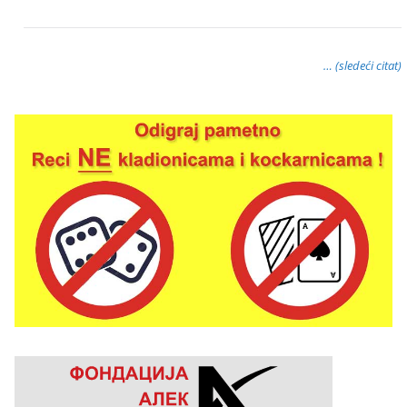
… (sledeći citat)