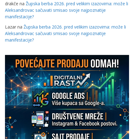
drakče
na
Župska berba 2026. pred velikim izazovima: može li
Aleksandrovac sačuvati smisao svoje najpoznatije
manifestacije?
Lazar
na
Župska berba 2026. pred velikim izazovima: može li
Aleksandrovac sačuvati smisao svoje najpoznatije
manifestacije?