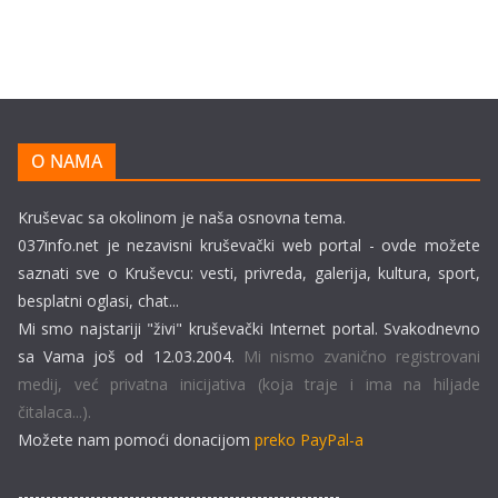
O NAMA
Kruševac sa okolinom je naša osnovna tema.
037info.net je nezavisni kruševački web portal - ovde možete
saznati sve o Kruševcu: vesti, privreda, galerija, kultura, sport,
besplatni oglasi, chat...
Mi smo najstariji "živi" kruševački Internet portal. Svakodnevno
sa Vama još od 12.03.2004.
Mi nismo zvanično registrovani
medij, već privatna inicijativa (koja traje i ima na hiljade
čitalaca...).
Možete nam pomoći donacijom
preko PayPal-a
----------------------------------------------------------