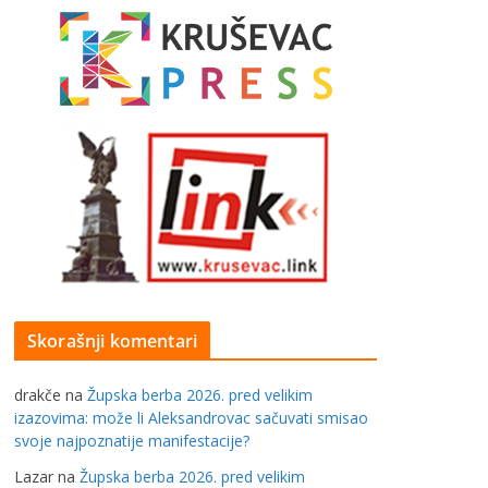
Skorašnji komentari
drakče
na
Župska berba 2026. pred velikim
izazovima: može li Aleksandrovac sačuvati smisao
svoje najpoznatije manifestacije?
Lazar
na
Župska berba 2026. pred velikim