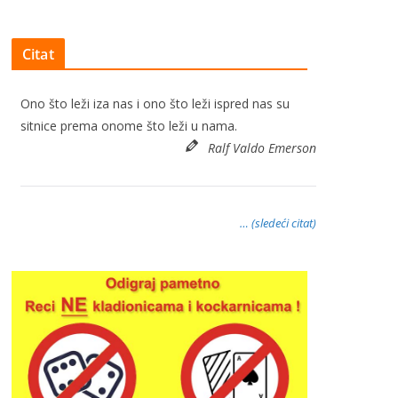
Citat
Ono što leži iza nas i ono što leži ispred nas su
sitnice prema onome što leži u nama.
Ralf Valdo Emerson
… (sledeći citat)