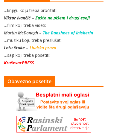
…knjigu koju treba pročitati:
Viktor Ivančić
–
Zašto ne pišem i drugi eseji
…film koji treba videti:
Martin McDonagh
–
The Banshees of Inisherin
…muziku koju treba preslušati:
Letu štuke
–
Ljudska prava
…sajt koji treba posetiti:
KruševacPRESS
Obavezno posetite