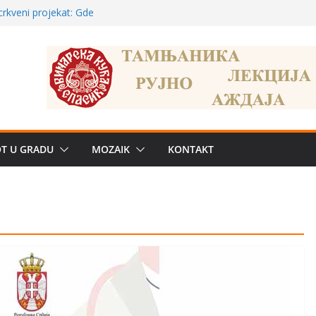
poznatije
crkveni projekat: Gde
leđu i sekularne
ve traženije Španija,
žbe mira dočekao
OT U GRADU
MOZAIK
KONTAKT