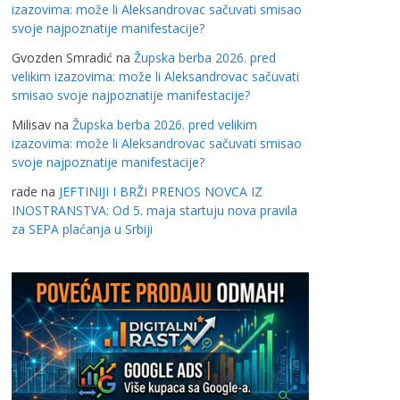
izazovima: može li Aleksandrovac sačuvati smisao
svoje najpoznatije manifestacije?
Gvozden Smradić
na
Župska berba 2026. pred
velikim izazovima: može li Aleksandrovac sačuvati
smisao svoje najpoznatije manifestacije?
Milisav
na
Župska berba 2026. pred velikim
izazovima: može li Aleksandrovac sačuvati smisao
svoje najpoznatije manifestacije?
rade
na
JEFTINIJI I BRŽI PRENOS NOVCA IZ
INOSTRANSTVA: Od 5. maja startuju nova pravila
za SEPA plaćanja u Srbiji