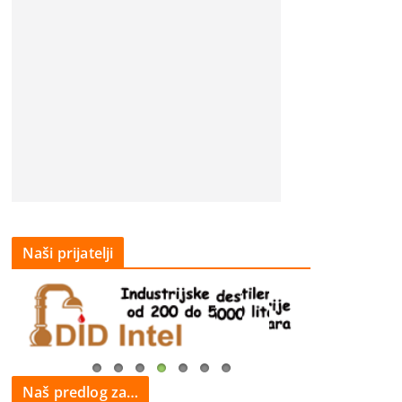
Naši prijatelji
Naš predlog za…