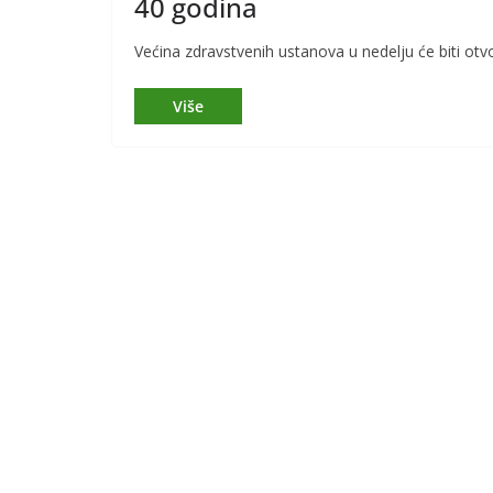
40 godina
Većina zdravstvenih ustanova u nedelju će biti ot