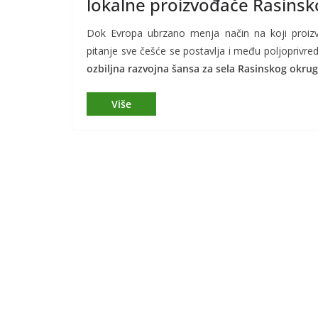
lokalne proizvođače Rasins
Dok Evropa ubrzano menja način na koji proizvod
pitanje sve češće se postavlja i među poljoprivred
ozbiljna razvojna šansa za sela Rasinskog okru