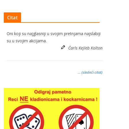
Citat
Oni koji su najglasniji u svojim pretnjama najslabiji
su u svojim akcijama.
Čarls Kejleb Kolton
… (sledeći citat)