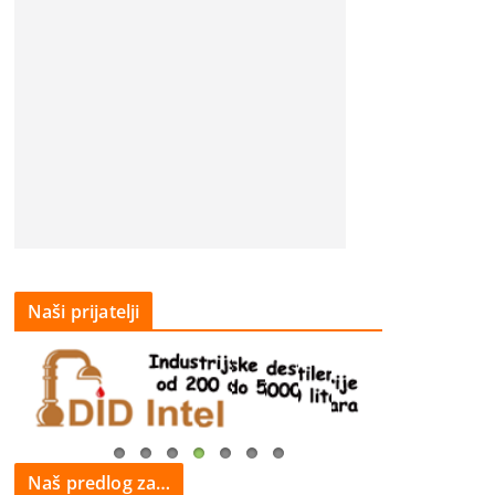
Naši prijatelji
Naš predlog za…