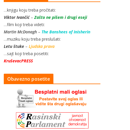
…knjigu koju treba pročitati:
Viktor Ivančić
–
Zašto ne pišem i drugi eseji
…film koji treba videti:
Martin McDonagh
–
The Banshees of Inisherin
…muziku koju treba preslušati:
Letu štuke
–
Ljudska prava
…sajt koji treba posetiti:
KruševacPRESS
Obavezno posetite