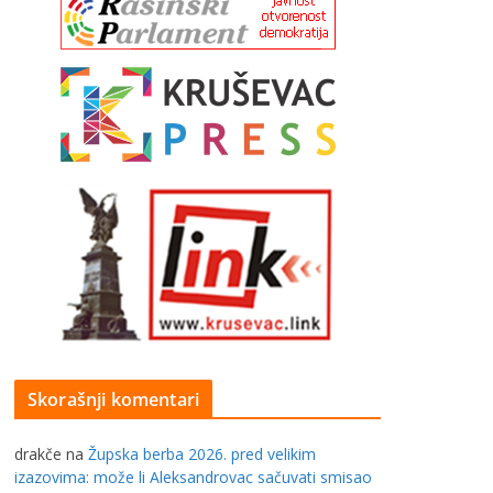
Skorašnji komentari
drakče
na
Župska berba 2026. pred velikim
izazovima: može li Aleksandrovac sačuvati smisao