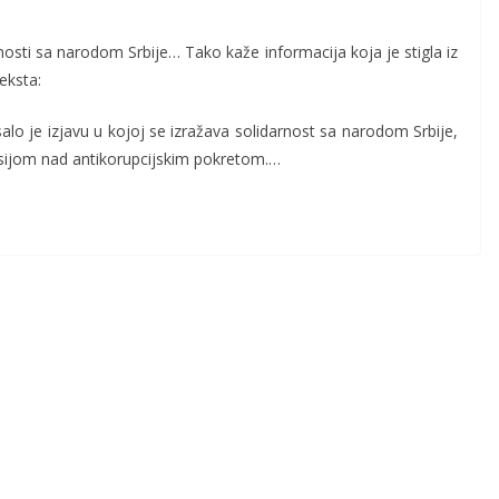
sti sa narodom Srbije… Tako kaže informacija koja je stigla iz
eksta:
alo je izjavu u kojoj se izražava solidarnost sa narodom Srbije,
resijom nad antikorupcijskim pokretom.…