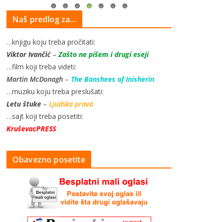
Naš predlog za…
…knjigu koju treba pročitati:
Viktor Ivančić
–
Zašto ne pišem i drugi eseji
…film koji treba videti:
Martin McDonagh
–
The Banshees of Inisherin
…muziku koju treba preslušati:
Letu štuke
–
Ljudska prava
…sajt koji treba posetiti:
KruševacPRESS
Obavezno posetite