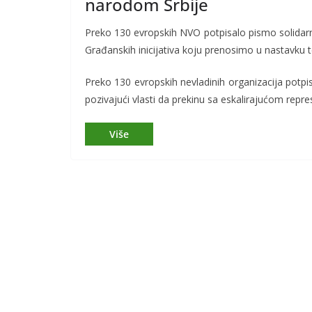
narodom Srbije
Preko 130 evropskih NVO potpisalo pismo solidarno
Građanskih inicijativa koju prenosimo u nastavku t
Preko 130 evropskih nevladinih organizacija potpis
pozivajući vlasti da prekinu sa eskalirajućom rep