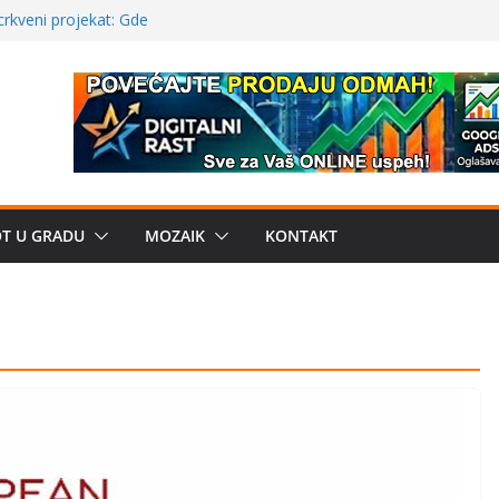
poznatije
crkveni projekat: Gde
leđu i sekularne
ve traženije Španija,
žbe mira dočekao
OT U GRADU
MOZAIK
KONTAKT