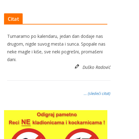
Citat
Tumaramo po kalendaru, jedan dan dodaje nas
drugom, nigde suvog mesta i sunca. Spopale nas
neke magle i kiše, sve neki pogrešni, promašeni
dani.
Duško Radović
… (sledeći citat)