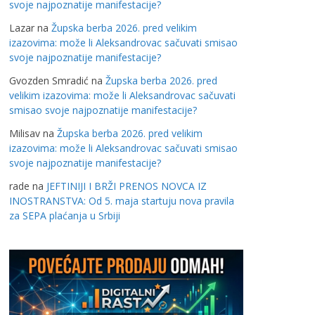
svoje najpoznatije manifestacije?
Lazar
na
Župska berba 2026. pred velikim
izazovima: može li Aleksandrovac sačuvati smisao
svoje najpoznatije manifestacije?
Gvozden Smradić
na
Župska berba 2026. pred
velikim izazovima: može li Aleksandrovac sačuvati
smisao svoje najpoznatije manifestacije?
Milisav
na
Župska berba 2026. pred velikim
izazovima: može li Aleksandrovac sačuvati smisao
svoje najpoznatije manifestacije?
rade
na
JEFTINIJI I BRŽI PRENOS NOVCA IZ
INOSTRANSTVA: Od 5. maja startuju nova pravila
za SEPA plaćanja u Srbiji