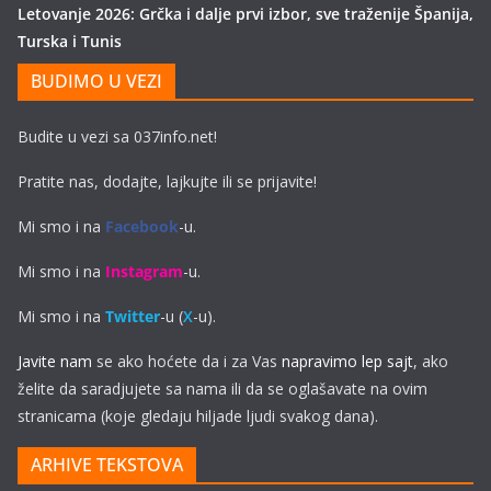
Letovanje 2026: Grčka i dalje prvi izbor, sve traženije Španija,
Turska i Tunis
BUDIMO U VEZI
Budite u vezi sa 037info.net!
Pratite nas, dodajte, lajkujte ili se prijavite!
Mi smo i na
Facebook
-u.
Mi smo i na
Instagram
-u.
Mi smo i na
Twitter
-u (
X
-u).
Javite nam
se ako hoćete da i za Vas
napravimo lep sajt
, ako
želite da saradjujete sa nama ili da se oglašavate na ovim
stranicama (koje gledaju hiljade ljudi svakog dana).
ARHIVE TEKSTOVA