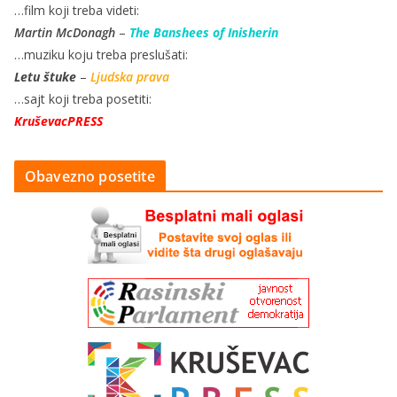
…film koji treba videti:
Martin McDonagh
–
The Banshees of Inisherin
…muziku koju treba preslušati:
Letu štuke
–
Ljudska prava
…sajt koji treba posetiti:
KruševacPRESS
Obavezno posetite