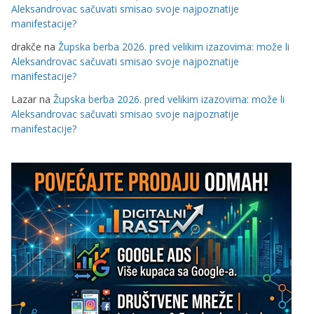
Aleksandrovac sačuvati smisao svoje najpoznatije
manifestacije?
drakče
na
Župska berba 2026. pred velikim izazovima: može li
Aleksandrovac sačuvati smisao svoje najpoznatije
manifestacije?
Lazar
na
Župska berba 2026. pred velikim izazovima: može li
Aleksandrovac sačuvati smisao svoje najpoznatije
manifestacije?