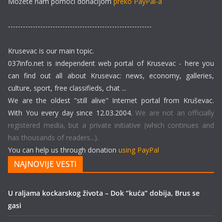
Možete nam pomoći donacijom
preko PayPal-a
----------------------------------------------------------
Krusevac is our main topic.
037info.net is independent web portal of Krusevac - here you
can find out all about Krusevac: news, economy, galleries,
culture, sport, free classifieds, chat ...
We are the oldest "still alive" Internet portal from Kruševac.
With You every day since 12.03.2004.
We are not an officially
registered media, but a private initiative (which continues and
has thousands of readers...).
You can help us through donation
using PayPal
NAJNOVIJE VESTI
U raljama kockarskog života – Dok “kuća” dobija, Brus se
gasi