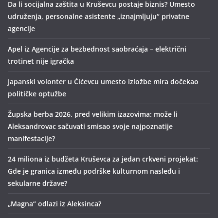
Da li socijalna zaštita u Kruševcu postaje biznis? Umesto
udruženja, personalne asistente „iznajmljuju“ privatne
agencije
Apel iz Agencije za bezbednost saobraćaja – električni
trotinet nije igračka
Japanski volonter u Ćićevcu umesto izložbe mira dočekao
političke optužbe
Župska berba 2026. pred velikim izazovima: može li
Aleksandrovac sačuvati smisao svoje najpoznatije
manifestacije?
24 miliona iz budžeta Kruševca za jedan crkveni projekat:
Gde je granica između podrške kulturnom nasleđu i
sekularne države?
„Magna“ odlazi iz Aleksinca?