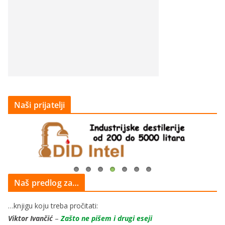
Naši prijatelji
Naš predlog za…
…knjigu koju treba pročitati:
Viktor Ivančić
–
Zašto ne pišem i drugi eseji