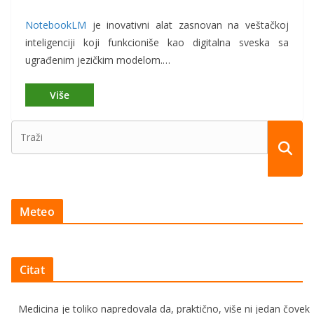
NotebookLM
je inovativni alat zasnovan na veštačkoj
inteligenciji koji funkcioniše kao digitalna sveska sa
ugrađenim jezičkim modelom.…
Meteo
Citat
Medicina je toliko napredovala da, praktično, više ni jedan čovek