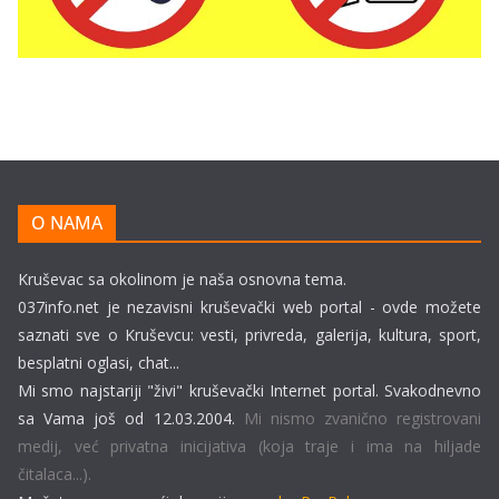
O NAMA
Kruševac sa okolinom je naša osnovna tema.
037info.net je nezavisni kruševački web portal - ovde možete
saznati sve o Kruševcu: vesti, privreda, galerija, kultura, sport,
besplatni oglasi, chat...
Mi smo najstariji "živi" kruševački Internet portal. Svakodnevno
sa Vama još od 12.03.2004.
Mi nismo zvanično registrovani
medij, već privatna inicijativa (koja traje i ima na hiljade
čitalaca...).