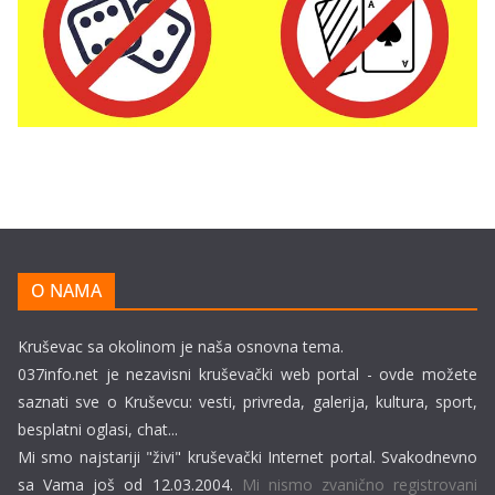
O NAMA
Kruševac sa okolinom je naša osnovna tema.
037info.net je nezavisni kruševački web portal - ovde možete
saznati sve o Kruševcu: vesti, privreda, galerija, kultura, sport,
besplatni oglasi, chat...
Mi smo najstariji "živi" kruševački Internet portal. Svakodnevno
sa Vama još od 12.03.2004.
Mi nismo zvanično registrovani