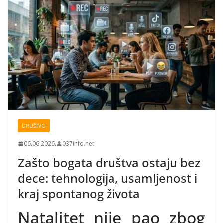
DRUŠTVO
06.06.2026.
037info.net
Zašto bogata društva ostaju bez
dece: tehnologija, usamljenost i
kraj spontanog života
Natalitet nije pao zbog