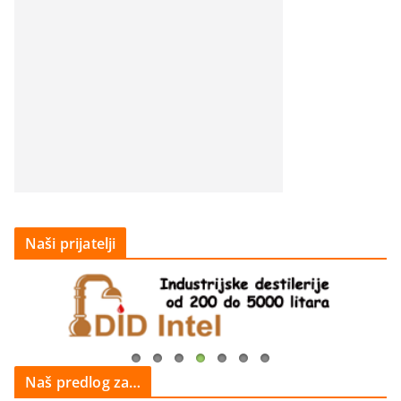
Naši prijatelji
Naš predlog za…