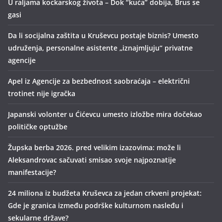
U raljama kockarskog života – Dok “kuća” dobija, Brus se
gasi
Da li socijalna zaštita u Kruševcu postaje biznis? Umesto
udruženja, personalne asistente „iznajmljuju“ privatne
agencije
Apel iz Agencije za bezbednost saobraćaja – električni
trotinet nije igračka
Japanski volonter u Ćićevcu umesto izložbe mira dočekao
političke optužbe
Župska berba 2026. pred velikim izazovima: može li
Aleksandrovac sačuvati smisao svoje najpoznatije
manifestacije?
24 miliona iz budžeta Kruševca za jedan crkveni projekat:
Gde je granica između podrške kulturnom nasleđu i
sekularne države?