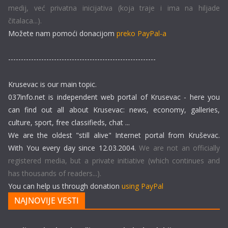
medij, već privatna inicijativa (koja traje i ima na hiljade
čitalaca...).
Možete nam pomoći donacijom
preko PayPal-a
----------------------------------------------------------
Krusevac is our main topic.
037info.net is independent web portal of Krusevac - here you
can find out all about Krusevac: news, economy, galleries,
culture, sport, free classifieds, chat ...
We are the oldest "still alive" Internet portal from Kruševac.
With You every day since 12.03.2004.
We are not an officially
registered media, but a private initiative (which continues and
has thousands of readers...).
You can help us through donation
using PayPal
NAJNOVIJE VESTI