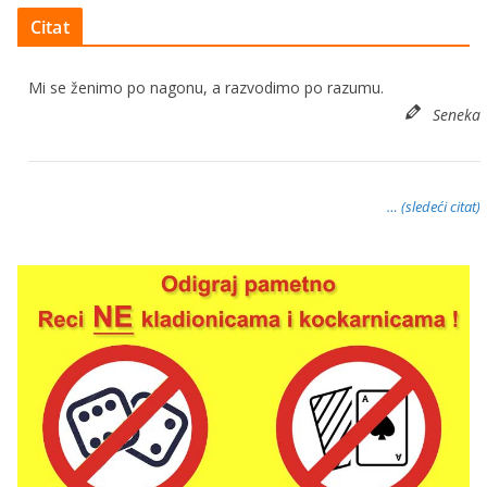
Citat
Mi se ženimo po nagonu, a razvodimo po razumu.
Seneka
… (sledeći citat)