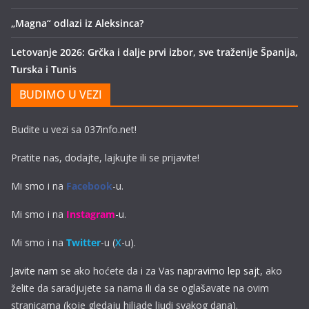
„Magna“ odlazi iz Aleksinca?
Letovanje 2026: Grčka i dalje prvi izbor, sve traženije Španija,
Turska i Tunis
BUDIMO U VEZI
Budite u vezi sa 037info.net!
Pratite nas, dodajte, lajkujte ili se prijavite!
Mi smo i na
Facebook
-u.
Mi smo i na
Instagram
-u.
Mi smo i na
Twitter
-u (
X
-u).
Javite nam
se ako hoćete da i za Vas
napravimo lep sajt
, ako
želite da saradjujete sa nama ili da se oglašavate na ovim
stranicama (koje gledaju hiljade ljudi svakog dana).