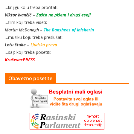
…knjigu koju treba pročitati:
Viktor Ivančić
–
Zašto ne pišem i drugi eseji
…film koji treba videti:
Martin McDonagh
–
The Banshees of Inisherin
…muziku koju treba preslušati:
Letu štuke
–
Ljudska prava
…sajt koji treba posetiti:
KruševacPRESS
Obavezno posetite