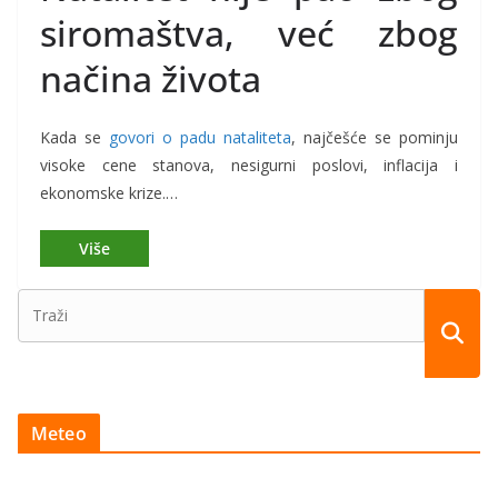
siromaštva, već zbog
načina života
Kada se
govori o padu nataliteta
, najčešće se pominju
visoke cene stanova, nesigurni poslovi, inflacija i
ekonomske krize.…
Meteo