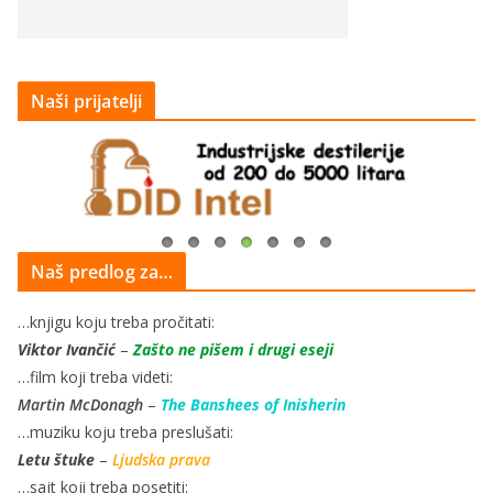
Naši prijatelji
Naš predlog za…
…knjigu koju treba pročitati:
Viktor Ivančić
–
Zašto ne pišem i drugi eseji
…film koji treba videti:
Martin McDonagh
–
The Banshees of Inisherin
…muziku koju treba preslušati:
Letu štuke
–
Ljudska prava
…sajt koji treba posetiti: