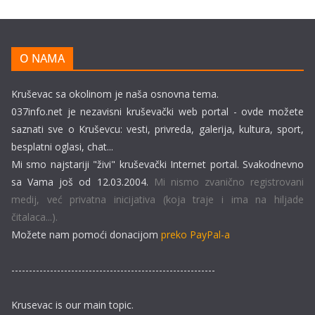
O NAMA
Kruševac sa okolinom je naša osnovna tema.
037info.net je nezavisni kruševački web portal - ovde možete
saznati sve o Kruševcu: vesti, privreda, galerija, kultura, sport,
besplatni oglasi, chat...
Mi smo najstariji "živi" kruševački Internet portal. Svakodnevno
sa Vama još od 12.03.2004.
Mi nismo zvanično registrovani
medij, već privatna inicijativa (koja traje i ima na hiljade
čitalaca...).
Možete nam pomoći donacijom
preko PayPal-a
----------------------------------------------------------
Krusevac is our main topic.