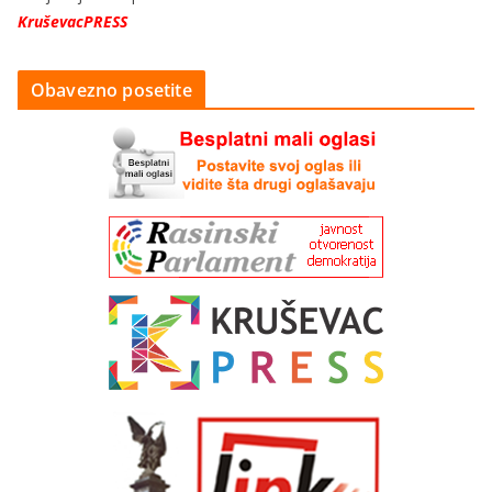
KruševacPRESS
Obavezno posetite