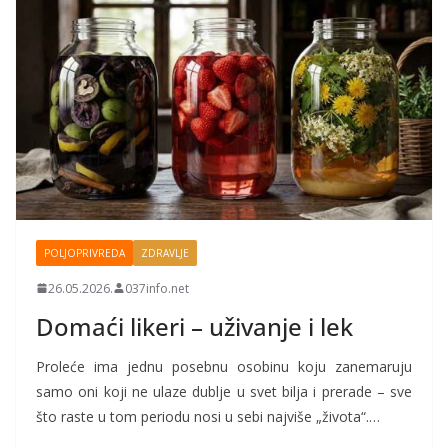
POLJOPRIVREDA
ZDRAVLJE
26.05.2026.
037info.net
Domaći likeri – uživanje i lek
Proleće ima jednu posebnu osobinu koju zanemaruju
samo oni koji ne ulaze dublje u svet bilja i prerade – sve
što raste u tom periodu nosi u sebi najviše „života“.…