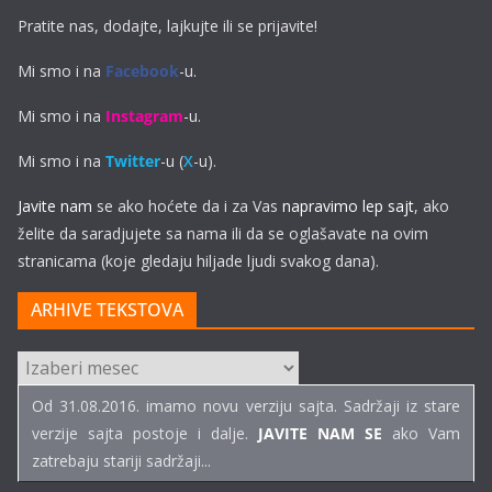
Pratite nas, dodajte, lajkujte ili se prijavite!
Mi smo i na
Facebook
-u.
Mi smo i na
Instagram
-u.
Mi smo i na
Twitter
-u (
X
-u).
Javite nam
se ako hoćete da i za Vas
napravimo lep sajt
, ako
želite da saradjujete sa nama ili da se oglašavate na ovim
stranicama (koje gledaju hiljade ljudi svakog dana).
ARHIVE TEKSTOVA
ARHIVE
TEKSTOVA
Od 31.08.2016. imamo novu verziju sajta. Sadržaji iz stare
verzije sajta postoje i dalje.
JAVITE NAM SE
ako Vam
zatrebaju stariji sadržaji...