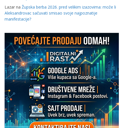
Lazar
na
Župska berba 2026. pred velikim izazovima: može li
Aleksandrovac sačuvati smisao svoje najpoznatije
manifestacije?