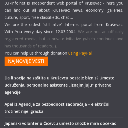
037info.net is independent web portal of Krusevac - here you
can find out all about Krusevac: news, economy, galleries,
culture, sport, free classifieds, chat ...
We are the oldest "still alive" Internet portal from Kruševac.
With You every day since 12.03.2004.
We are not an officially
registered media, but a private initiative (which continues and
has thousands of readers...).
You can help us through donation
using PayPal
NAJNOVIJE VESTI
Da li socijalna zaštita u Kruševcu postaje biznis? Umesto
udruženja, personalne asistente „iznajmljuju“ privatne
agencije
Apel iz Agencije za bezbednost saobraćaja – električni
trotinet nije igračka
Japanski volonter u Ćićevcu umesto izložbe mira dočekao