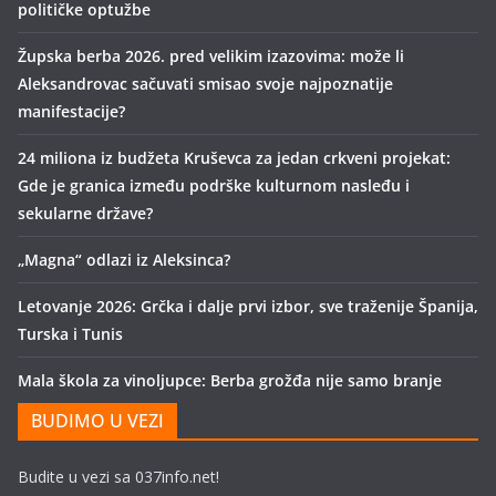
političke optužbe
Župska berba 2026. pred velikim izazovima: može li
Aleksandrovac sačuvati smisao svoje najpoznatije
manifestacije?
24 miliona iz budžeta Kruševca za jedan crkveni projekat:
Gde je granica između podrške kulturnom nasleđu i
sekularne države?
„Magna“ odlazi iz Aleksinca?
Letovanje 2026: Grčka i dalje prvi izbor, sve traženije Španija,
Turska i Tunis
Mala škola za vinoljupce: Berba grožđa nije samo branje
BUDIMO U VEZI
Budite u vezi sa 037info.net!