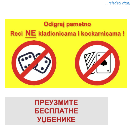
… (sledeći citat)