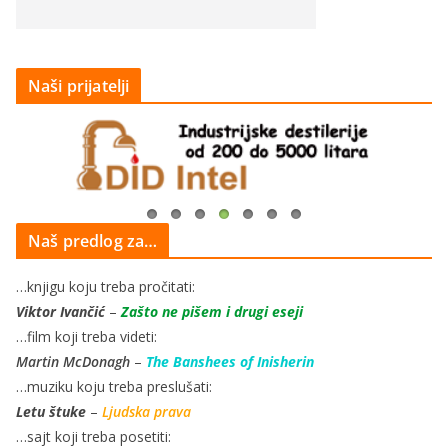
Naši prijatelji
Naš predlog za…
…knjigu koju treba pročitati:
Viktor Ivančić
–
Zašto ne pišem i drugi eseji
…film koji treba videti:
Martin McDonagh
–
The Banshees of Inisherin
…muziku koju treba preslušati:
Letu štuke
–
Ljudska prava
…sajt koji treba posetiti: