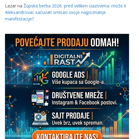
Lazar
na
Župska berba 2026. pred velikim izazovima: može li
Aleksandrovac sačuvati smisao svoje najpoznatije
manifestacije?