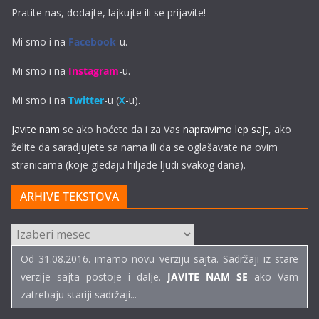
Pratite nas, dodajte, lajkujte ili se prijavite!
Mi smo i na
Facebook
-u.
Mi smo i na
Instagram
-u.
Mi smo i na
Twitter
-u (
X
-u).
Javite nam
se ako hoćete da i za Vas
napravimo lep sajt
, ako
želite da saradjujete sa nama ili da se oglašavate na ovim
stranicama (koje gledaju hiljade ljudi svakog dana).
ARHIVE TEKSTOVA
ARHIVE
TEKSTOVA
Od 31.08.2016. imamo novu verziju sajta. Sadržaji iz stare
verzije sajta postoje i dalje.
JAVITE NAM SE
ako Vam
zatrebaju stariji sadržaji...