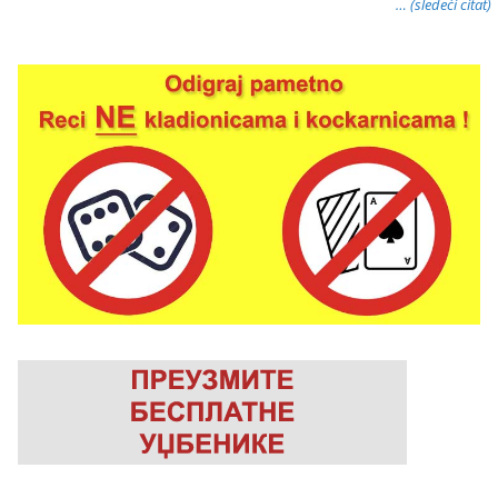
… (sledeći citat)