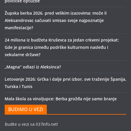
političke optužbe
Župska berba 2026. pred velikim izazovima: može li
Aleksandrovac sačuvati smisao svoje najpoznatije
manifestacije?
24 miliona iz budžeta Kruševca za jedan crkveni projekat:
Gde je granica između podrške kulturnom nasleđu i
sekularne države?
„Magna“ odlazi iz Aleksinca?
Letovanje 2026: Grčka i dalje prvi izbor, sve traženije Španija,
Turska i Tunis
Mala škola za vinoljupce: Berba grožđa nije samo branje
BUDIMO U VEZI
Budite u vezi sa 037info.net!