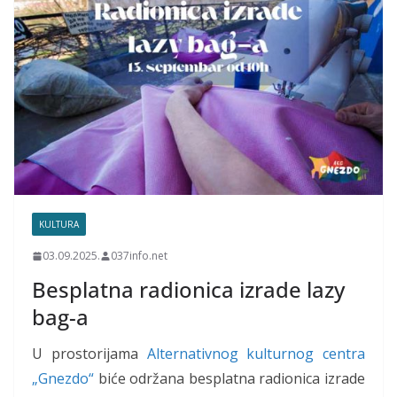
KULTURA
03.09.2025.
037info.net
Besplatna radionica izrade lazy
bag-a
U prostorijama
Alternativnog kulturnog centra
„Gnezdo“
biće održana besplatna radionica izrade