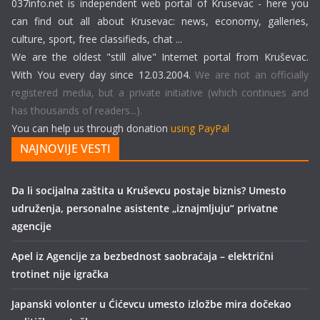
037info.net is independent web portal of Krusevac - here you
can find out all about Krusevac: news, economy, galleries,
culture, sport, free classifieds, chat ...
We are the oldest "still alive" Internet portal from Kruševac.
With You every day since 12.03.2004.
We are not an officially
registered media, but a private initiative (which continues and
has thousands of readers...).
You can help us through donation
using PayPal
NAJNOVIJE VESTI
Da li socijalna zaštita u Kruševcu postaje biznis? Umesto
udruženja, personalne asistente „iznajmljuju“ privatne
agencije
Apel iz Agencije za bezbednost saobraćaja – električni
trotinet nije igračka
Japanski volonter u Ćićevcu umesto izložbe mira dočekao