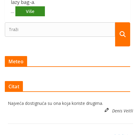
lazy bag-a.
…
Meteo
Citat
Najveća dostignuća su ona koja koriste drugima.
Denis Veitli