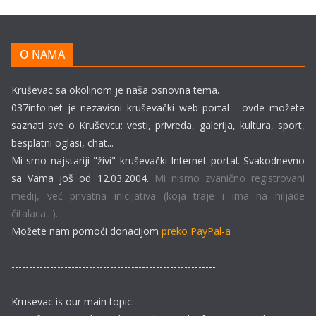
O NAMA
Kruševac sa okolinom je naša osnovna tema.
037info.net je nezavisni kruševački web portal - ovde možete
saznati sve o Kruševcu: vesti, privreda, galerija, kultura, sport,
besplatni oglasi, chat...
Mi smo najstariji "živi" kruševački Internet portal. Svakodnevno
sa Vama još od 12.03.2004.
Mi nismo zvanično registrovani
medij, već privatna inicijativa (koja traje i ima na hiljade
čitalaca...).
Možete nam pomoći donacijom
preko PayPal-a
----------------------------------------------------------
Krusevac is our main topic.