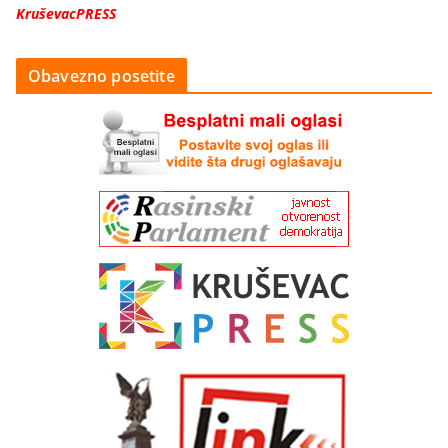
KruševacPRESS
Obavezno posetite