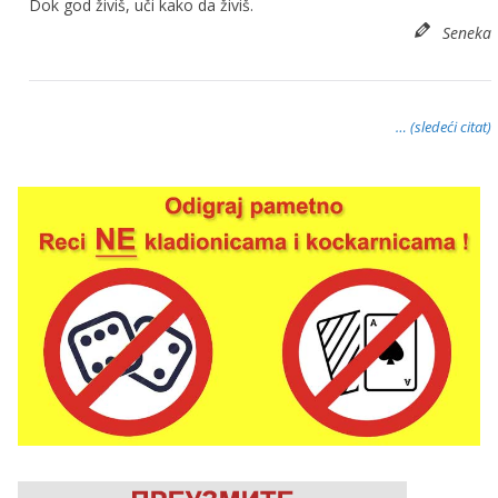
Dok god živiš, uči kako da živiš.
Seneka
… (sledeći citat)