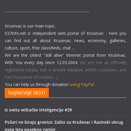
----------------------------------------------------------
Krusevac is our main topic.
037info.net is independent web portal of Krusevac - here you
can find out all about Krusevac: news, economy, galleries,
culture, sport, free classifieds, chat ...
We are the oldest "still alive" Internet portal from Kruševac.
With You every day since 12.03.2004.
We are not an officially
registered media, but a private initiative (which continues and
has thousands of readers...).
You can help us through donation
using PayPal
NAJNOVIJE VESTI
Iz sveta veštačke inteligencije #39
Požari ne biraju granice: Zašto su Kruševac i Rasinski okrug
ovog leta posebno ranjivi