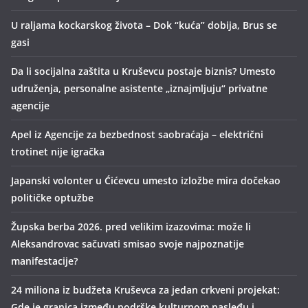
U raljama kockarskog života – Dok “kuća” dobija, Brus se
gasi
Da li socijalna zaštita u Kruševcu postaje biznis? Umesto
udruženja, personalne asistente „iznajmljuju“ privatne
agencije
Apel iz Agencije za bezbednost saobraćaja – električni
trotinet nije igračka
Japanski volonter u Ćićevcu umesto izložbe mira dočekao
političke optužbe
Župska berba 2026. pred velikim izazovima: može li
Aleksandrovac sačuvati smisao svoje najpoznatije
manifestacije?
24 miliona iz budžeta Kruševca za jedan crkveni projekat:
Gde je granica između podrške kulturnom nasleđu i