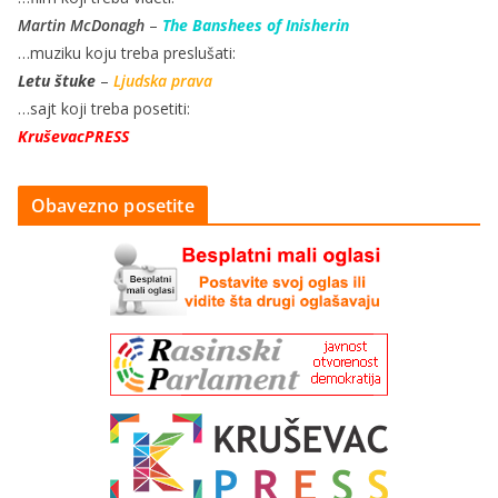
Martin McDonagh
–
The Banshees of Inisherin
…muziku koju treba preslušati:
Letu štuke
–
Ljudska prava
…sajt koji treba posetiti:
KruševacPRESS
Obavezno posetite