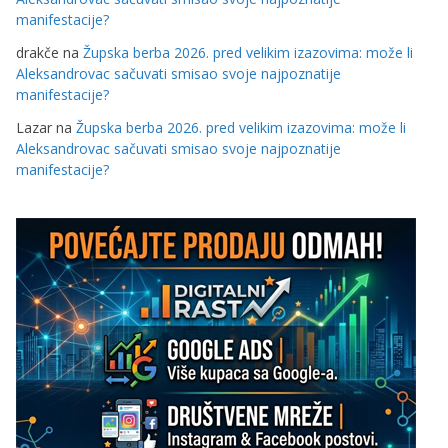
manifestacije?
drakče
na
Župska berba 2026. pred velikim izazovima: može li
Aleksandrovac sačuvati smisao svoje najpoznatije
manifestacije?
Lazar
na
Župska berba 2026. pred velikim izazovima: može li
Aleksandrovac sačuvati smisao svoje najpoznatije
manifestacije?