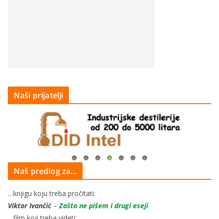
Naši prijatelji
Naš predlog za…
…knjigu koju treba pročitati:
Viktor Ivančić
–
Zašto ne pišem i drugi eseji
…film koji treba videti: