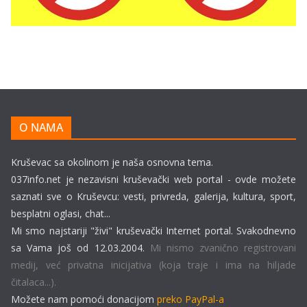
O NAMA
Kruševac sa okolinom je naša osnovna tema.
037info.net je nezavisni kruševački web portal - ovde možete
saznati sve o Kruševcu: vesti, privreda, galerija, kultura, sport,
besplatni oglasi, chat...
Mi smo najstariji "živi" kruševački Internet portal. Svakodnevno
sa Vama još od 12.03.2004.
Mi nismo zvanično registrovani
medij, već privatna inicijativa (koja traje i ima na hiljade
čitalaca...).
Možete nam pomoći donacijom
preko PayPal-a