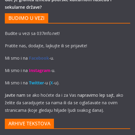
sekularne države?
BUDIMO U VEZI
Budite u vezi sa 037info.net!
Pratite nas, dodajte, lajkujte ili se prijavite!
Mi smo i na
Facebook
-u.
Mi smo i na
Instagram
-u.
Mi smo i na
Twitter
-u (
X
-u).
Javite nam
se ako hoćete da i za Vas
napravimo lep sajt
, ako
želite da saradjujete sa nama ili da se oglašavate na ovim
stranicama (koje gledaju hiljade ljudi svakog dana).
ARHIVE TEKSTOVA