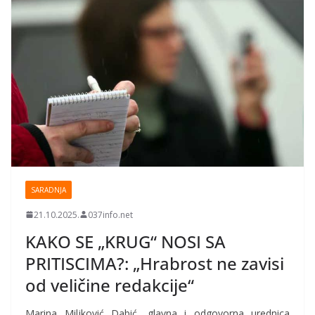
SARADNJA
21.10.2025.
037info.net
KAKO SE „KRUG“ NOSI SA
PRITISCIMA?: „Hrabrost ne zavisi
od veličine redakcije“
Marina Miljković Dabić, glavna i odgovorna urednica