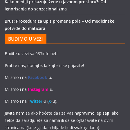
Kako mediji prikazuju žene u javnom prostoru?: Od
ignorisanja do senzacionalizma
Brus: Procedura za upis promene pola – Od medicinske
potvrde do matičara
BUDIMO U VEZI
Budite u vezi sa 037info.net!
Pratite nas, dodajte, lajkujte ili se prijavite!
Mi smo i na
Facebook
-u.
Mi smo i na
Instagram
-u.
Mi smo i na
Twitter
-u (
X
-u).
Javite nam
se ako hoćete da i za Vas
napravimo lep sajt
, ako
želite da saradjujete sa nama ili da se oglašavate na ovim
stranicama (koje gledaju hiljade ljudi svakog dana).