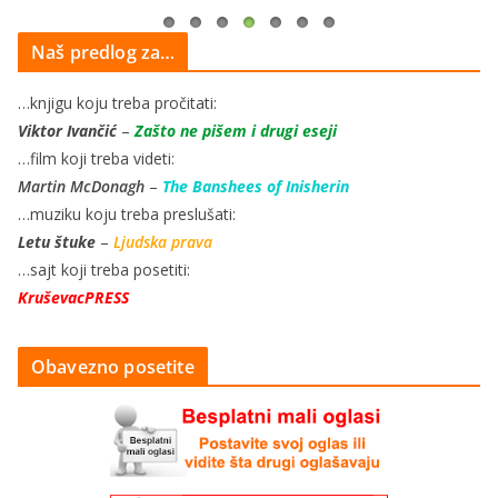
Naš predlog za…
…knjigu koju treba pročitati:
Viktor Ivančić
–
Zašto ne pišem i drugi eseji
…film koji treba videti:
Martin McDonagh
–
The Banshees of Inisherin
…muziku koju treba preslušati:
Letu štuke
–
Ljudska prava
…sajt koji treba posetiti:
KruševacPRESS
Obavezno posetite