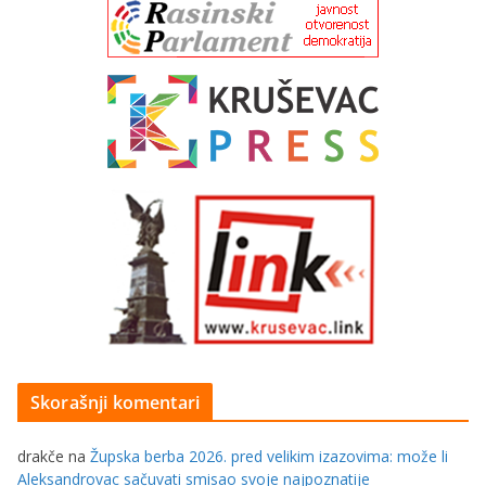
Skorašnji komentari
drakče
na
Župska berba 2026. pred velikim izazovima: može li
Aleksandrovac sačuvati smisao svoje najpoznatije