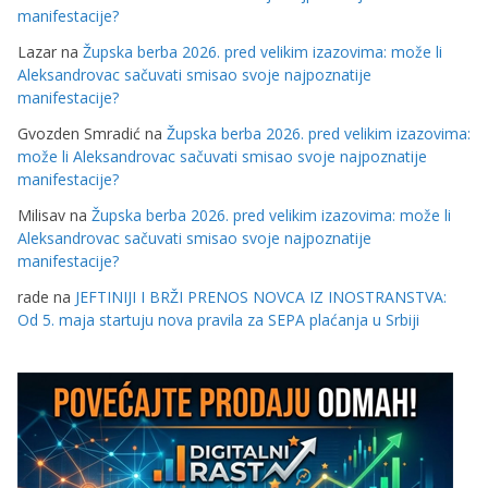
manifestacije?
Lazar
na
Župska berba 2026. pred velikim izazovima: može li
Aleksandrovac sačuvati smisao svoje najpoznatije
manifestacije?
Gvozden Smradić
na
Župska berba 2026. pred velikim izazovima:
može li Aleksandrovac sačuvati smisao svoje najpoznatije
manifestacije?
Milisav
na
Župska berba 2026. pred velikim izazovima: može li
Aleksandrovac sačuvati smisao svoje najpoznatije
manifestacije?
rade
na
JEFTINIJI I BRŽI PRENOS NOVCA IZ INOSTRANSTVA:
Od 5. maja startuju nova pravila za SEPA plaćanja u Srbiji