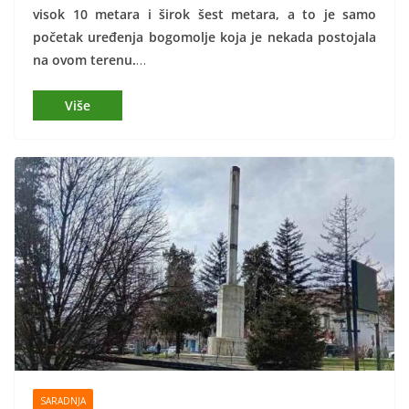
visok 10 metara i širok šest metara, a to je samo
početak uređenja bogomolje koja je nekada postojala
na ovom terenu.
…
SARADNJA