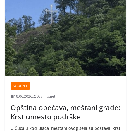
SARADNJA
18.06.2026.
037info.net
Opština obećava, meštani grade:
Krst umesto podrške
U Čučalu kod Blaca meštani ovog sela su postavili krst