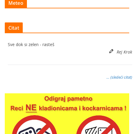
Meteo
Citat
Sve dok si zelen - rasteš
Rej Krok
… (sledeći citat)