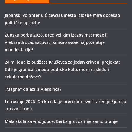
Japanski volonter u Ćićevcu umesto izložbe mira dočekao
političke optužbe
Župska berba 2026. pred velikim izazovima: može li
Aleksandrovac sačuvati smisao svoje najpoznatije
manifestacije?
24 miliona iz budžeta Kruševca za jedan crkveni projekat:
Gde je granica između podrške kulturnom nasleđu i
sekularne države?
„Magna“ odlazi iz Aleksinca?
Letovanje 2026: Grčka i dalje prvi izbor, sve traženije Španija,
Turska i Tunis
Mala škola za vinoljupce: Berba grožđa nije samo branje