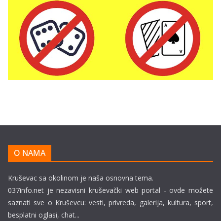
O NAMA
Kruševac sa okolinom je naša osnovna tema.
037info.net je nezavisni kruševački web portal - ovde možete
saznati sve o Kruševcu: vesti, privreda, galerija, kultura, sport,
besplatni oglasi, chat...