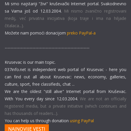
Mi smo najstariji "živi" kruševački Internet portal. Svakodnevno
sa Vama još od 12.03.2004.
Mi nismo zvanično registrovani
medij, već privatna inicijativa (koja traje i ima na hiljade
čitalaca...).
Možete nam pomoći donacijom
preko PayPal-a
----------------------------------------------------------
Krusevac is our main topic.
037info.net is independent web portal of Krusevac - here you
can find out all about Krusevac: news, economy, galleries,
culture, sport, free classifieds, chat ...
We are the oldest "still alive" Internet portal from Kruševac.
With You every day since 12.03.2004.
We are not an officially
registered media, but a private initiative (which continues and
has thousands of readers...).
You can help us through donation
using PayPal
NAJNOVIJE VESTI