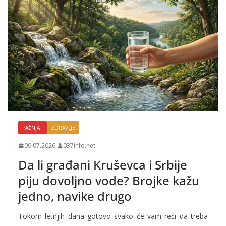
PAŽNJA !
ZDRAVLJE
09.07.2026.
037info.net
Da li građani Kruševca i Srbije
piju dovoljno vode? Brojke kažu
jedno, navike drugo
Tokom letnjih dana gotovo svako će vam reći da treba