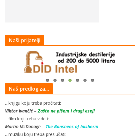
Naši prijatelji
Naš predlog za…
…knjigu koju treba pročitati:
Viktor Ivančić
–
Zašto ne pišem i drugi eseji
…film koji treba videti:
Martin McDonagh
–
The Banshees of Inisherin
…muziku koju treba preslušati: