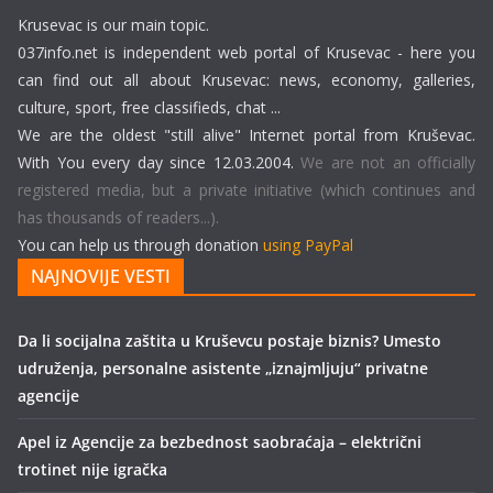
Krusevac is our main topic.
037info.net is independent web portal of Krusevac - here you
can find out all about Krusevac: news, economy, galleries,
culture, sport, free classifieds, chat ...
We are the oldest "still alive" Internet portal from Kruševac.
With You every day since 12.03.2004.
We are not an officially
registered media, but a private initiative (which continues and
has thousands of readers...).
You can help us through donation
using PayPal
NAJNOVIJE VESTI
Da li socijalna zaštita u Kruševcu postaje biznis? Umesto
udruženja, personalne asistente „iznajmljuju“ privatne
agencije
Apel iz Agencije za bezbednost saobraćaja – električni
trotinet nije igračka