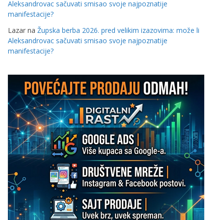
Aleksandrovac sačuvati smisao svoje najpoznatije
manifestacije?
Lazar
na
Župska berba 2026. pred velikim izazovima: može li
Aleksandrovac sačuvati smisao svoje najpoznatije
manifestacije?