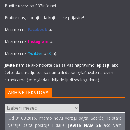
Budite u vezi sa 037info.net!
Pratite nas, dodajte, lajkujte ili se prijavite!
Mi smo i na
Facebook
-u.
Mi smo i na
Instagram
-u.
Mi smo i na
Twitter
-u (
X
-u).
Javite nam
se ako hoćete da i za Vas
napravimo lep sajt
, ako
želite da saradjujete sa nama ili da se oglašavate na ovim
stranicama (koje gledaju hiljade ljudi svakog dana).
ARHIVE TEKSTOVA
ARHIVE
TEKSTOVA
Od 31.08.2016. imamo novu verziju sajta. Sadržaji iz stare
verzije sajta postoje i dalje.
JAVITE NAM SE
ako Vam