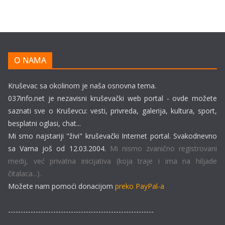
O NAMA
Kruševac sa okolinom je naša osnovna tema.
037info.net je nezavisni kruševački web portal - ovde možete
saznati sve o Kruševcu: vesti, privreda, galerija, kultura, sport,
besplatni oglasi, chat...
Mi smo najstariji "živi" kruševački Internet portal. Svakodnevno
sa Vama još od 12.03.2004.
Mi nismo zvanično registrovani
medij, već privatna inicijativa (koja traje i ima na hiljade
čitalaca...).
Možete nam pomoći donacijom
preko PayPal-a
----------------------------------------------------------