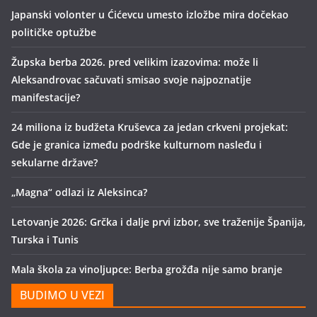
Japanski volonter u Ćićevcu umesto izložbe mira dočekao
političke optužbe
Župska berba 2026. pred velikim izazovima: može li
Aleksandrovac sačuvati smisao svoje najpoznatije
manifestacije?
24 miliona iz budžeta Kruševca za jedan crkveni projekat:
Gde je granica između podrške kulturnom nasleđu i
sekularne države?
„Magna“ odlazi iz Aleksinca?
Letovanje 2026: Grčka i dalje prvi izbor, sve traženije Španija,
Turska i Tunis
Mala škola za vinoljupce: Berba grožđa nije samo branje
BUDIMO U VEZI