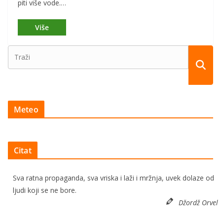
piti više vode.…
Meteo
Citat
Sva ratna propaganda, sva vriska i laži i mržnja, uvek dolaze od
ljudi koji se ne bore.
Džordž Orvel