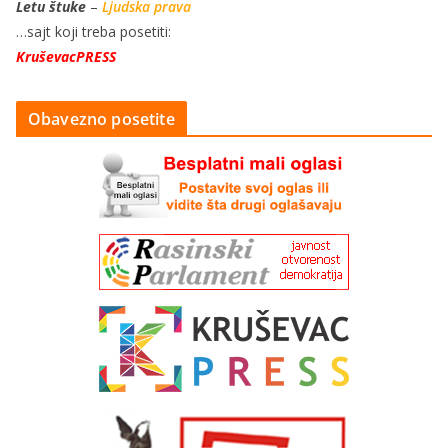
Letu štuke
–
Ljudska prava
…sajt koji treba posetiti:
KruševacPRESS
Obavezno posetite