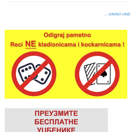
… (sledeći citat)