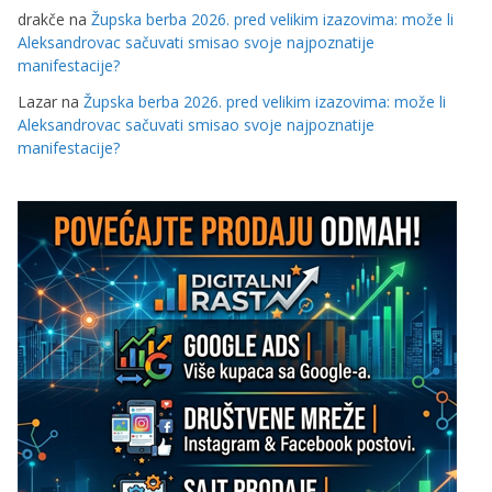
drakče
na
Župska berba 2026. pred velikim izazovima: može li
Aleksandrovac sačuvati smisao svoje najpoznatije
manifestacije?
Lazar
na
Župska berba 2026. pred velikim izazovima: može li
Aleksandrovac sačuvati smisao svoje najpoznatije
manifestacije?