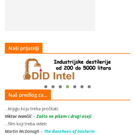
Naši prijatelji
Naš predlog za…
…knjigu koju treba pročitati:
Viktor Ivančić
–
Zašto ne pišem i drugi eseji
…film koji treba videti:
Martin McDonagh
–
The Banshees of Inisherin