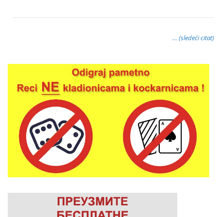
… (sledeći citat)