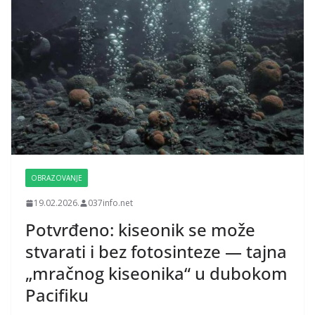
OBRAZOVANJE
19.02.2026.
037info.net
Potvrđeno: kiseonik se može
stvarati i bez fotosinteze — tajna
„mračnog kiseonika“ u dubokom
Pacifiku