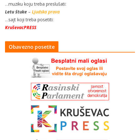
…muziku koju treba preslušati:
Letu štuke
–
Ljudska prava
…sajt koji treba posetiti:
KruševacPRESS
Obavezno posetite