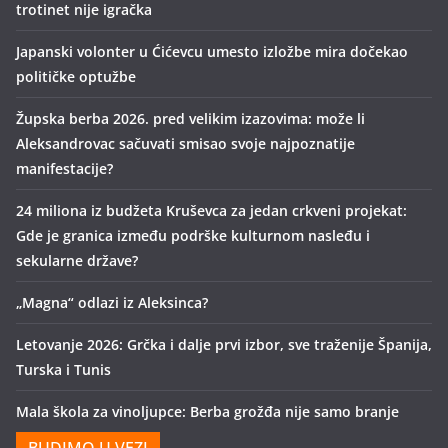
trotinet nije igračka
Japanski volonter u Ćićevcu umesto izložbe mira dočekao
političke optužbe
Župska berba 2026. pred velikim izazovima: može li
Aleksandrovac sačuvati smisao svoje najpoznatije
manifestacije?
24 miliona iz budžeta Kruševca za jedan crkveni projekat:
Gde je granica između podrške kulturnom nasleđu i
sekularne države?
„Magna“ odlazi iz Aleksinca?
Letovanje 2026: Grčka i dalje prvi izbor, sve traženije Španija,
Turska i Tunis
Mala škola za vinoljupce: Berba grožđa nije samo branje