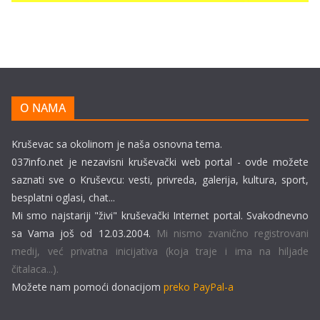
O NAMA
Kruševac sa okolinom je naša osnovna tema.
037info.net je nezavisni kruševački web portal - ovde možete
saznati sve o Kruševcu: vesti, privreda, galerija, kultura, sport,
besplatni oglasi, chat...
Mi smo najstariji "živi" kruševački Internet portal. Svakodnevno
sa Vama još od 12.03.2004.
Mi nismo zvanično registrovani
medij, već privatna inicijativa (koja traje i ima na hiljade
čitalaca...).
Možete nam pomoći donacijom
preko PayPal-a