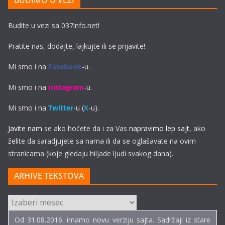
BUDIMO U VEZI
Budite u vezi sa 037info.net!
Pratite nas, dodajte, lajkujte ili se prijavite!
Mi smo i na
Facebook
-u.
Mi smo i na
Instagram
-u.
Mi smo i na
Twitter
-u (
X
-u).
Javite nam
se ako hoćete da i za Vas
napravimo lep sajt
, ako
želite da saradjujete sa nama ili da se oglašavate na ovim
stranicama (koje gledaju hiljade ljudi svakog dana).
ARHIVE TEKSTOVA
ARHIVE
TEKSTOVA
Od 31.08.2016. imamo novu verziju sajta. Sadržaji iz stare