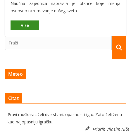
Naučna zajednica napravila je otkriće koje menja
osnovno razumevanje našeg sveta.…
Meteo
Citat
Pravi muškarac želi dve stvari: opasnost i igru. Zato želi ženu
kao najopasniju igračku.
Fridrih Vilhelm Niče