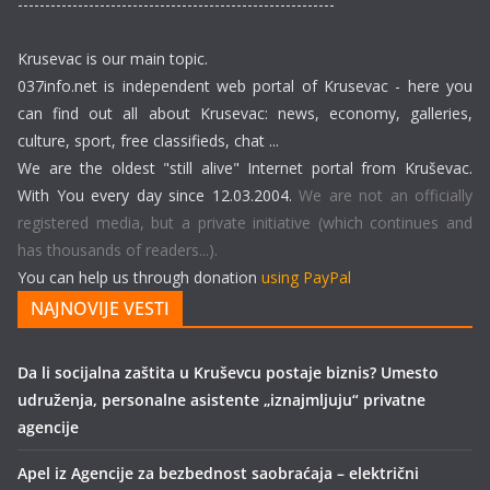
----------------------------------------------------------
Krusevac is our main topic.
037info.net is independent web portal of Krusevac - here you
can find out all about Krusevac: news, economy, galleries,
culture, sport, free classifieds, chat ...
We are the oldest "still alive" Internet portal from Kruševac.
With You every day since 12.03.2004.
We are not an officially
registered media, but a private initiative (which continues and
has thousands of readers...).
You can help us through donation
using PayPal
NAJNOVIJE VESTI
Da li socijalna zaštita u Kruševcu postaje biznis? Umesto
udruženja, personalne asistente „iznajmljuju“ privatne
agencije
Apel iz Agencije za bezbednost saobraćaja – električni