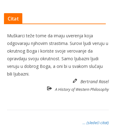
Citat
Muškarci teže tome da imaju uverenja koja
odgovaraju njihovim strastima. Surovi ljudi veruju u
okrutnog Boga i koriste svoje verovanje da
opravdaju svoju okrutnost. Samo ljubazni ljudi
veruju u dobrog Boga, a oni bi u svakom slučaju
bili ljubazni.
Bertrand Rasel
A History of Western Philosophy
… (sledeći citat)