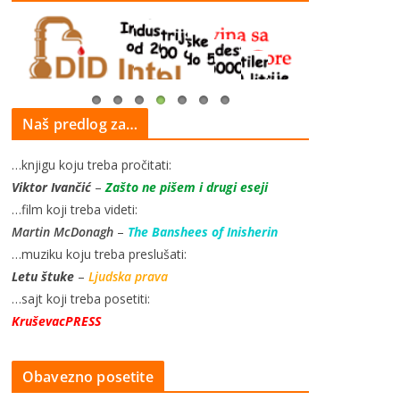
Naš predlog za…
…knjigu koju treba pročitati:
Viktor Ivančić
–
Zašto ne pišem i drugi eseji
…film koji treba videti:
Martin McDonagh
–
The Banshees of Inisherin
…muziku koju treba preslušati:
Letu štuke
–
Ljudska prava
…sajt koji treba posetiti:
KruševacPRESS
Obavezno posetite