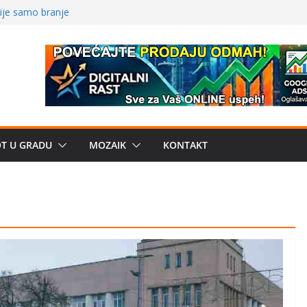
nije samo branje
storu?: Od
 Od medicinske
OT U GRADU
MOZAIK
KONTAKT