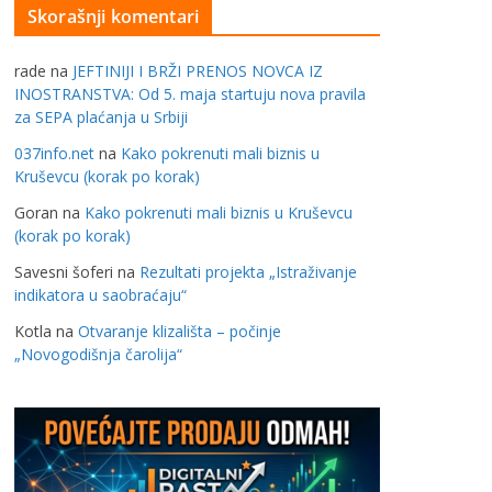
Skorašnji komentari
rade
na
JEFTINIJI I BRŽI PRENOS NOVCA IZ
INOSTRANSTVA: Od 5. maja startuju nova pravila
za SEPA plaćanja u Srbiji
037info.net
na
Kako pokrenuti mali biznis u
Kruševcu (korak po korak)
Goran
na
Kako pokrenuti mali biznis u Kruševcu
(korak po korak)
Savesni šoferi
na
Rezultati projekta „Istraživanje
indikatora u saobraćaju“
Kotla
na
Otvaranje klizališta – počinje
„Novogodišnja čarolija“