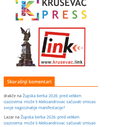
Skorašnji komentari
drakče
na
Župska berba 2026. pred velikim
izazovima: može li Aleksandrovac sačuvati smisao
svoje najpoznatije manifestacije?
Lazar
na
Župska berba 2026. pred velikim
izazovima: može li Aleksandrovac sačuvati smisao