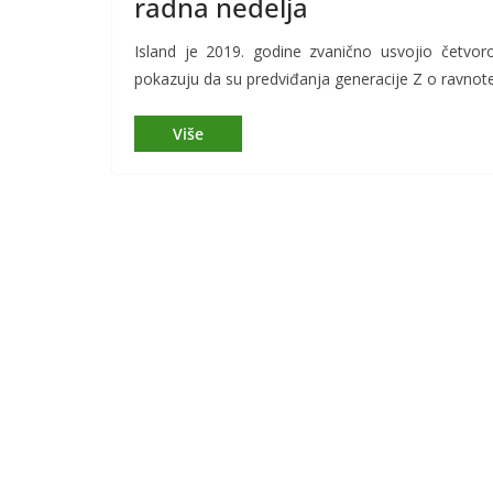
radna nedelja
Island je 2019. godine zvanično usvojio četvor
pokazuju da su predviđanja generacije Z o ravnote