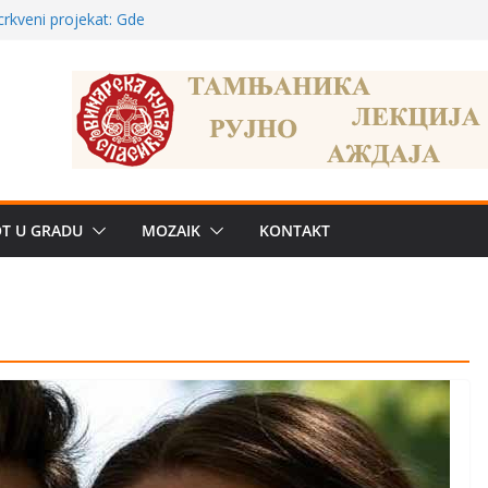
a: može li
poznatije
crkveni projekat: Gde
leđu i sekularne
ve traženije Španija,
žbe mira dočekao
OT U GRADU
MOZAIK
KONTAKT