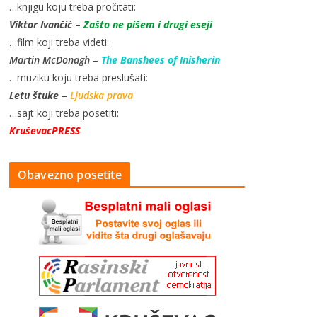
…knjigu koju treba pročitati:
Viktor Ivančić
–
Zašto ne pišem i drugi eseji
…film koji treba videti:
Martin McDonagh
–
The Banshees of Inisherin
…muziku koju treba preslušati:
Letu štuke
–
Ljudska prava
…sajt koji treba posetiti:
KruševacPRESS
Obavezno posetite