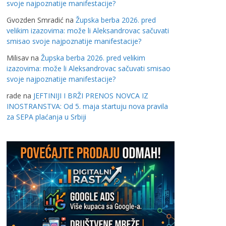
svoje najpoznatije manifestacije?
Gvozden Smradić
na
Župska berba 2026. pred
velikim izazovima: može li Aleksandrovac sačuvati
smisao svoje najpoznatije manifestacije?
Milisav
na
Župska berba 2026. pred velikim
izazovima: može li Aleksandrovac sačuvati smisao
svoje najpoznatije manifestacije?
rade
na
JEFTINIJI I BRŽI PRENOS NOVCA IZ
INOSTRANSTVA: Od 5. maja startuju nova pravila
za SEPA plaćanja u Srbiji