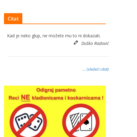
Citat
Kad je neko glup, ne možete mu to ni dokazati.
Duško Radović
… (sledeći citat)