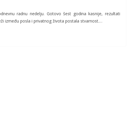
odnevnu radnu nedelju. Gotovo šest godina kasnije, rezultati
ži između posla i privatnog života postala stvarnost.…