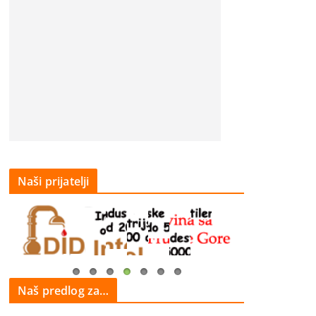
Naši prijatelji
Naš predlog za…