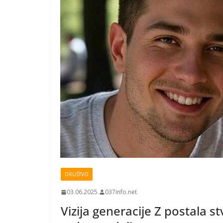
DRUŠTVO
03.06.2025.
037info.net
Vizija generacije Z postala s