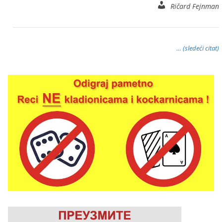
Ričard Fejnman
… (sledeći citat)