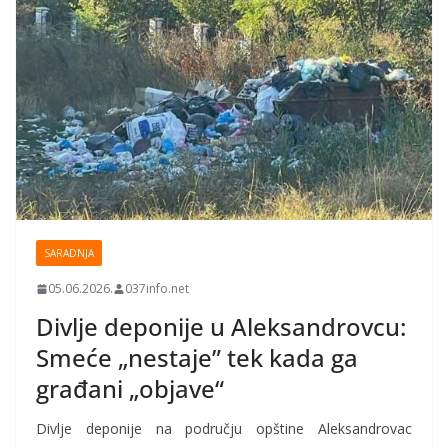
SARADNJA
05.06.2026.
037info.net
Divlje deponije u Aleksandrovcu:
Smeće „nestaje” tek kada ga
građani „objave“
Divlje deponije na području opštine Aleksandrovac