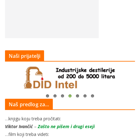
Naši prijatelji
Naš predlog za…
…knjigu koju treba pročitati:
Viktor Ivančić
–
Zašto ne pišem i drugi eseji
…film koji treba videti: