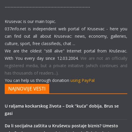
----------------------------------------------------------
Krusevac is our main topic.
037info.net is independent web portal of Krusevac - here you
can find out all about Krusevac: news, economy, galleries,
culture, sport, free classifieds, chat ...
We are the oldest "still alive" Internet portal from Kruševac.
With You every day since 12.03.2004.
We are not an officially
registered media, but a private initiative (which continues and
has thousands of readers...).
You can help us through donation
using PayPal
NAJNOVIJE VESTI
U raljama kockarskog života – Dok “kuća” dobija, Brus se
gasi
Da li socijalna zaštita u Kruševcu postaje biznis? Umesto