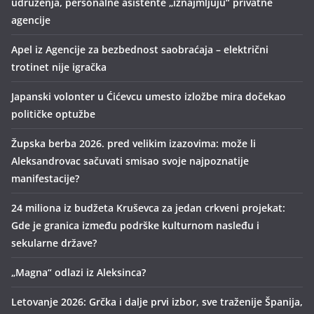
udruženja, personalne asistente „iznajmljuju“ privatne
agencije
Apel iz Agencije za bezbednost saobraćaja – električni
trotinet nije igračka
Japanski volonter u Ćićevcu umesto izložbe mira dočekao
političke optužbe
Župska berba 2026. pred velikim izazovima: može li
Aleksandrovac sačuvati smisao svoje najpoznatije
manifestacije?
24 miliona iz budžeta Kruševca za jedan crkveni projekat:
Gde je granica između podrške kulturnom nasleđu i
sekularne države?
„Magna“ odlazi iz Aleksinca?
Letovanje 2026: Grčka i dalje prvi izbor, sve traženije Španija,