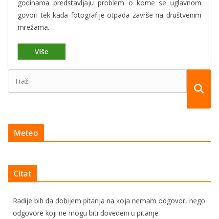
godinama predstavljaju problem o kome se uglavnom
govori tek kada fotografije otpada završe na društvenim
mrežama.…
Meteo
Citat
Radije bih da dobijem pitanja na koja nemam odgovor, nego
odgovore koji ne mogu biti dovedeni u pitanje.