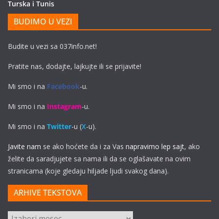
Turska i Tunis
BUDIMO U VEZI
Budite u vezi sa 037info.net!
Pratite nas, dodajte, lajkujte ili se prijavite!
Mi smo i na
Facebook
-u.
Mi smo i na
Instagram
-u.
Mi smo i na
Twitter
-u (
X
-u).
Javite nam
se ako hoćete da i za Vas
napravimo lep sajt
, ako
želite da saradjujete sa nama ili da se oglašavate na ovim
stranicama (koje gledaju hiljade ljudi svakog dana).
ARHIVE TEKSTOVA
ARHIVE