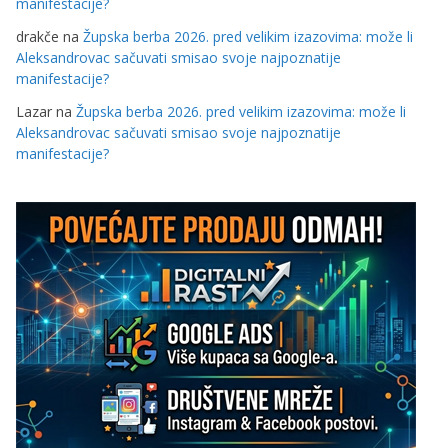
manifestacije?
drakče
na
Župska berba 2026. pred velikim izazovima: može li
Aleksandrovac sačuvati smisao svoje najpoznatije
manifestacije?
Lazar
na
Župska berba 2026. pred velikim izazovima: može li
Aleksandrovac sačuvati smisao svoje najpoznatije
manifestacije?