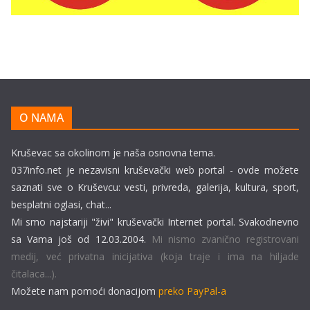
O NAMA
Kruševac sa okolinom je naša osnovna tema.
037info.net je nezavisni kruševački web portal - ovde možete
saznati sve o Kruševcu: vesti, privreda, galerija, kultura, sport,
besplatni oglasi, chat...
Mi smo najstariji "živi" kruševački Internet portal. Svakodnevno
sa Vama još od 12.03.2004.
Mi nismo zvanično registrovani
medij, već privatna inicijativa (koja traje i ima na hiljade
čitalaca...).
Možete nam pomoći donacijom
preko PayPal-a