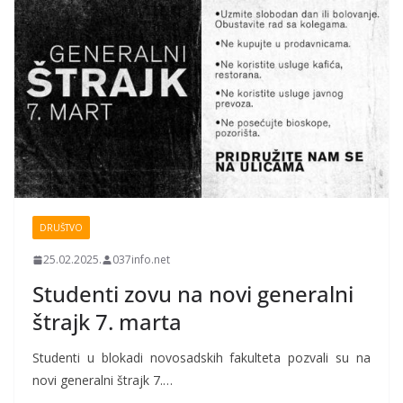
DRUŠTVO
25.02.2025.
037info.net
Studenti zovu na novi generalni
štrajk 7. marta
Studenti u blokadi novosadskih fakulteta pozvali su na
novi generalni štrajk 7.…