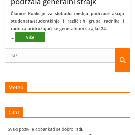
podržala generalni štrajk
Članice Koalicije za slobodu medija podržaće akciju
studenata/studentkinja i različitih grupa radnika i
radnica pridružujući se generalnom štrajku 24.
…
Meteo
Citat
Svaki poziv je dobar kad se dobro radi.