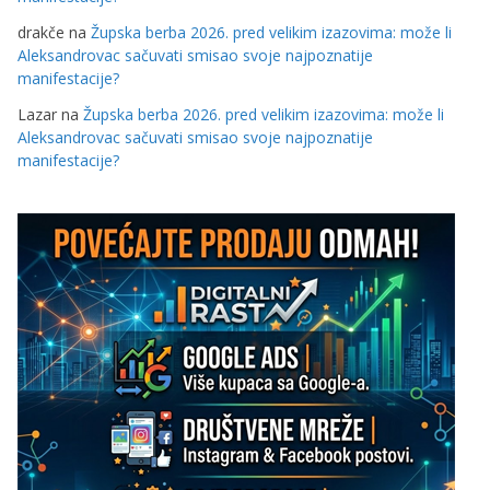
drakče
na
Župska berba 2026. pred velikim izazovima: može li
Aleksandrovac sačuvati smisao svoje najpoznatije
manifestacije?
Lazar
na
Župska berba 2026. pred velikim izazovima: može li
Aleksandrovac sačuvati smisao svoje najpoznatije
manifestacije?