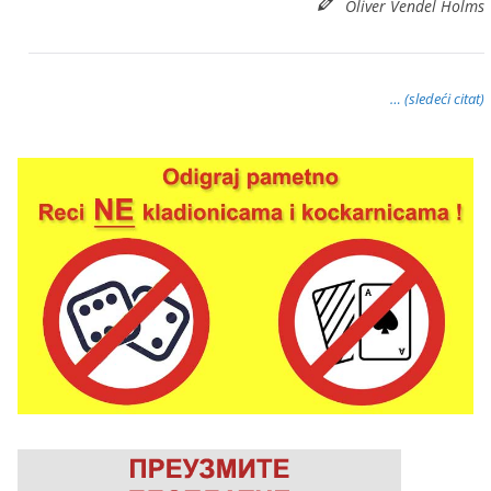
Oliver Vendel Holms
… (sledeći citat)