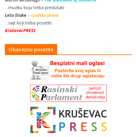
…muziku koju treba preslušati:
Letu štuke
–
Ljudska prava
…sajt koji treba posetiti:
KruševacPRESS
Obavezno posetite