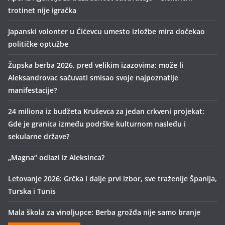
trotinet nije igračka
Japanski volonter u Ćićevcu umesto izložbe mira dočekao
političke optužbe
Župska berba 2026. pred velikim izazovima: može li
Aleksandrovac sačuvati smisao svoje najpoznatije
manifestacije?
24 miliona iz budžeta Kruševca za jedan crkveni projekat:
Gde je granica između podrške kulturnom nasleđu i
sekularne države?
„Magna“ odlazi iz Aleksinca?
Letovanje 2026: Grčka i dalje prvi izbor, sve traženije Španija,
Turska i Tunis
Mala škola za vinoljupce: Berba grožđa nije samo branje