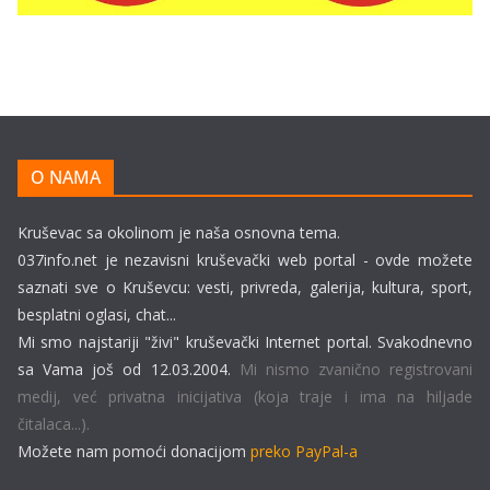
O NAMA
Kruševac sa okolinom je naša osnovna tema.
037info.net je nezavisni kruševački web portal - ovde možete
saznati sve o Kruševcu: vesti, privreda, galerija, kultura, sport,
besplatni oglasi, chat...
Mi smo najstariji "živi" kruševački Internet portal. Svakodnevno
sa Vama još od 12.03.2004.
Mi nismo zvanično registrovani
medij, već privatna inicijativa (koja traje i ima na hiljade
čitalaca...).
Možete nam pomoći donacijom
preko PayPal-a