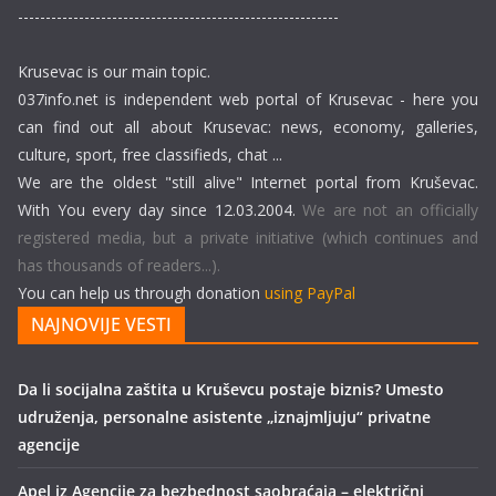
----------------------------------------------------------
Krusevac is our main topic.
037info.net is independent web portal of Krusevac - here you
can find out all about Krusevac: news, economy, galleries,
culture, sport, free classifieds, chat ...
We are the oldest "still alive" Internet portal from Kruševac.
With You every day since 12.03.2004.
We are not an officially
registered media, but a private initiative (which continues and
has thousands of readers...).
You can help us through donation
using PayPal
NAJNOVIJE VESTI
Da li socijalna zaštita u Kruševcu postaje biznis? Umesto
udruženja, personalne asistente „iznajmljuju“ privatne
agencije
Apel iz Agencije za bezbednost saobraćaja – električni