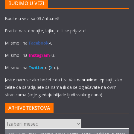
BUDIMO U VEZI
Budite u vezi sa 037info.net!
Pratite nas, dodajte, lajkujte ili se prijavite!
Mi smo i na
Facebook
-u.
Mi smo i na
Instagram
-u.
Mi smo i na
Twitter
-u (
X
-u).
Javite nam
se ako hoćete da i za Vas
napravimo lep sajt
, ako
želite da saradjujete sa nama ili da se oglašavate na ovim
stranicama (koje gledaju hiljade ljudi svakog dana).
ARHIVE TEKSTOVA
ARHIVE
TEKSTOVA