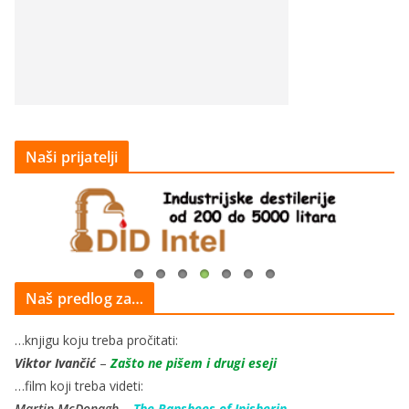
Naši prijatelji
Naš predlog za…
…knjigu koju treba pročitati:
Viktor Ivančić
–
Zašto ne pišem i drugi eseji
…film koji treba videti:
Martin McDonagh
–
The Banshees of Inisherin