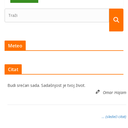
Meteo
Citat
Budi srećan sada. Sadašnjost je tvoj život.
Omar Hajam
… (sledeći citat)