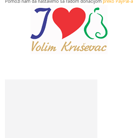
Pomozi nam da nastavimo sa radom donacijom
preko PayPal-a