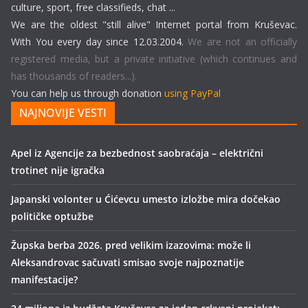
culture, sport, free classifieds, chat ...
We are the oldest "still alive" Internet portal from Kruševac.
With You every day since 12.03.2004.
We are not an officially
registered media, but a private initiative (which continues and
has thousands of readers...).
You can help us through donation
using PayPal
NAJNOVIJE VESTI
Apel iz Agencije za bezbednost saobraćaja – električni
trotinet nije igračka
Japanski volonter u Ćićevcu umesto izložbe mira dočekao
političke optužbe
Župska berba 2026. pred velikim izazovima: može li
Aleksandrovac sačuvati smisao svoje najpoznatije
manifestacije?