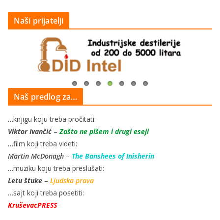
Naši prijatelji
Naš predlog za…
…knjigu koju treba pročitati:
Viktor Ivančić
–
Zašto ne pišem i drugi eseji
…film koji treba videti:
Martin McDonagh
–
The Banshees of Inisherin
…muziku koju treba preslušati:
Letu štuke
–
Ljudska prava
…sajt koji treba posetiti:
KruševacPRESS