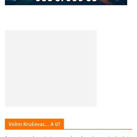
Volim Kruševac… A ti?