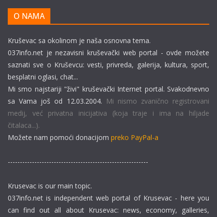
O NAMA
Kruševac sa okolinom je naša osnovna tema.
037info.net je nezavisni kruševački web portal - ovde možete
saznati sve o Kruševcu: vesti, privreda, galerija, kultura, sport,
besplatni oglasi, chat...
Mi smo najstariji "živi" kruševački Internet portal. Svakodnevno
sa Vama još od 12.03.2004.
Mi nismo zvanično registrovani
medij, već privatna inicijativa (koja traje i ima na hiljade
čitalaca...).
Možete nam pomoći donacijom
preko PayPal-a
----------------------------------------------------------
Krusevac is our main topic.
037info.net is independent web portal of Krusevac - here you
can find out all about Krusevac: news, economy, galleries,