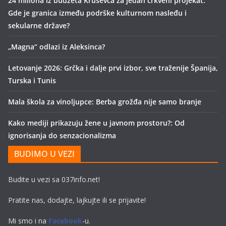
24 miliona iz budžeta Kruševca za jedan crkveni projekat:
Gde je granica između podrške kulturnom nasleđu i
sekularne države?
„Magna“ odlazi iz Aleksinca?
Letovanje 2026: Grčka i dalje prvi izbor, sve traženije Španija,
Turska i Tunis
Mala škola za vinoljupce: Berba grožđa nije samo branje
Kako mediji prikazuju žene u javnom prostoru?: Od
ignorisanja do senzacionalizma
BUDIMO U VEZI
Budite u vezi sa 037info.net!
Pratite nas, dodajte, lajkujte ili se prijavite!
Mi smo i na
Facebook
-u.