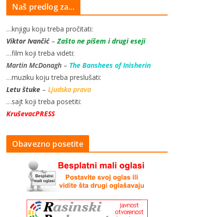
Naš predlog za…
…knjigu koju treba pročitati:
Viktor Ivančić
–
Zašto ne pišem i drugi eseji
…film koji treba videti:
Martin McDonagh
–
The Banshees of Inisherin
…muziku koju treba preslušati:
Letu štuke
–
Ljudska prava
…sajt koji treba posetiti:
KruševacPRESS
Obavezno posetite