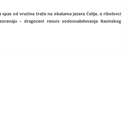
a spas od vrućina traže na obalama jezera Ćelije, a ribolovci
ozoravaju – dragoceni resurs vodosnabdevanja Rasinskog