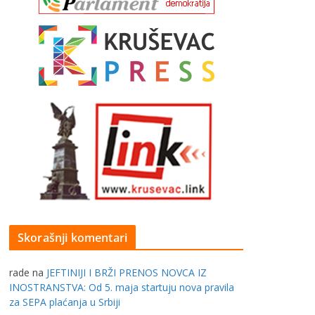
Skorašnji komentari
rade
na
JEFTINIJI I BRŽI PRENOS NOVCA IZ
INOSTRANSTVA: Od 5. maja startuju nova pravila
za SEPA plaćanja u Srbiji