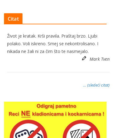
Citat
Život je kratak. Krši pravila. Praštaj brzo. Ljubi
polako. Voli iskreno. Smej se nekontrolisano. I
nikada ne žali ni za čim što te nasmejalo.
Mark Tven
… (sledeći citat)