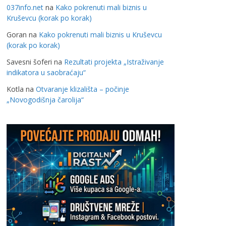
037info.net
na
Kako pokrenuti mali biznis u
Kruševcu (korak po korak)
Goran
na
Kako pokrenuti mali biznis u Kruševcu
(korak po korak)
Savesni šoferi
na
Rezultati projekta „Istraživanje
indikatora u saobraćaju“
Kotla
na
Otvaranje klizališta – počinje
„Novogodišnja čarolija“