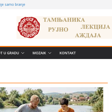
nije samo branje
storu?: Od
 Od medicinske
OT U GRADU
MOZAIK
KONTAKT