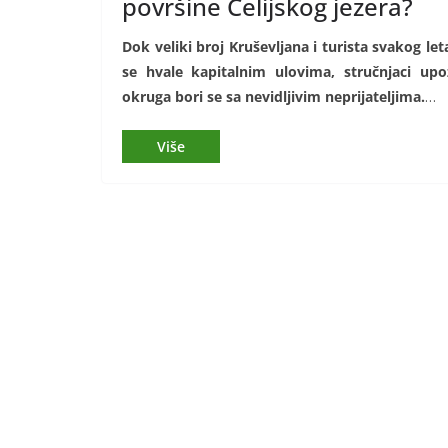
površine Ćelijskog jezera?
Dok veliki broj Kruševljana i turista svakog let
se hvale kapitalnim ulovima, stručnjaci up
okruga bori se sa nevidljivim neprijateljima.
…